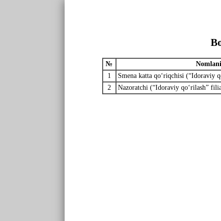
Bo
№
Nomlani
1
Smena katta qo‘riqchisi (“Idoraviy qo
2
Nazoratchi (“Idoraviy qo‘rilash” filia