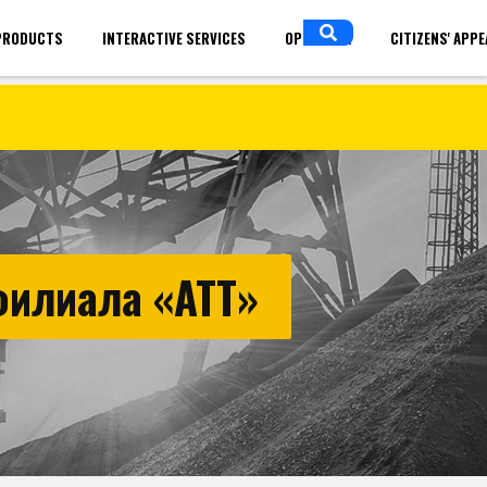
PRODUCTS
INTERACTIVE SERVICES
OPEN DATA
CITIZENS' APP
in
ENGLISH
филиала «АТТ»