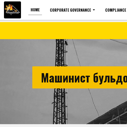
HOME
CORPORATE GOVERNANCE
COMPLIANCE
For the visually impaired
Font size
Машинист бульдо