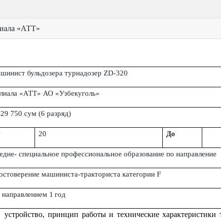
лиала «АТТ»
шинист бульдозера турнадозер
ZD-320
лиала «АТТ» АО «Узбекуголь»
29 750 сум (
6
разряд)
20
До
едне- специальное профессиональное образование по направление
остоверение машиниста-тракториста категории
F
 направлением
1
год
устройство, принцип работы и технические характеристики 