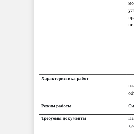
мо
ус
пр
по
Характеристика работ
пл
об
Режим работы
См
Требуемы документы
Па
тр