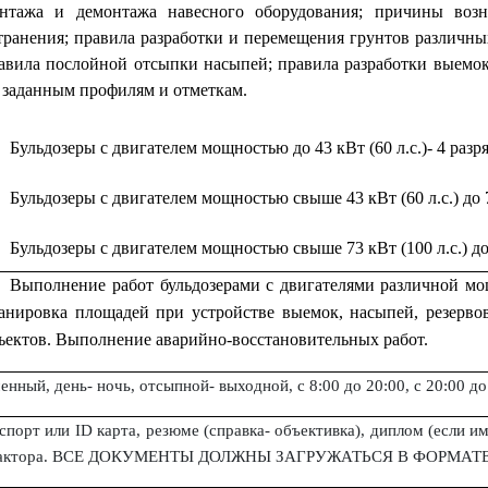
нтажа и демонтажа навесного оборудования; причины воз
транения; правила разработки и перемещения грунтов различны
авила послойной отсыпки насыпей; правила разработки выемо
 заданным профилям и отметкам.
Бульдозеры с двигателем мощностью до 43 кВт (
60 л
.с.)
- 4 разр
Бульдозеры с двигателем мощностью свыше 43 кВт (
60 л
.с.) до
Бульдозеры с двигателем мощностью свыше 73 кВт (
100 л
.с.) д
Выполнение работ бульдозерами с двигателями различной мо
анировка площадей при устройстве выемок, насыпей, резервов
ъектов.
Выполнение аварийно-восстановительных работ.
енный, день- ночь, отсыпной- выходной, с 8:00 до 20:00, с 20:00 до
спорт или
ID
карта, резюме (справка- объективка)
,
диплом (если им
актора
.
ВСЕ ДОКУМЕНТЫ ДОЛЖНЫ ЗАГРУЖАТЬСЯ В ФОРМАТЕ "j