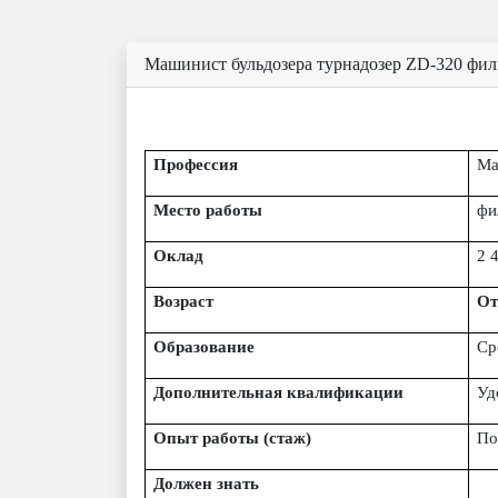
Машинист бульдозера турнадозер ZD-320 фи
Профессия
Ма
Место работы
фи
Оклад
2
4
Возраст
От
Образование
Ср
Дополнительная квалификации
Уд
Опыт работы (стаж)
По
Должен знать