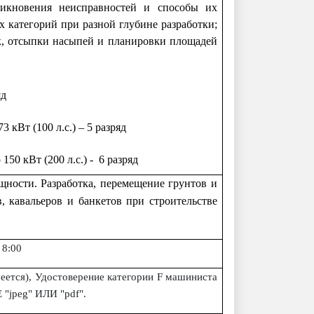
никновения неисправностей и способы их
х категорий при разной глубине разработки;
к, отсыпки насыпей и планировки площадей
яд
 73 кВт (
100 л
.с.) –
5 разряд
о 150 кВт (
200 л
.с.) -
6 разряд
щности. Разработка, перемещение грунтов и
, кавальеров и банкетов при строительстве
 8:00
еется),
Удостоверение
категории
F
машиниста
peg" ИЛИ "pdf".