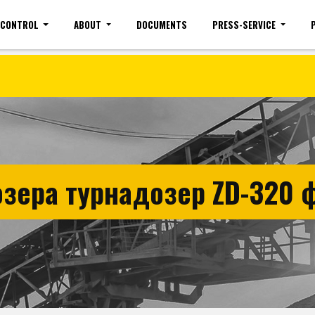
 CONTROL
ABOUT
DOCUMENTS
PRESS-SERVICE
Site map
Mobile version
Vacancies(common)
Sign 
зера турнадозер ZD-320 