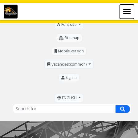
For the visually impaired
Font size
Site map
Mobile version
Vacancies(common)
Sign in
ENGLISH