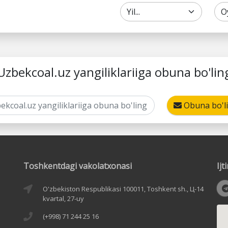
Uzbekcoal.uz yangiliklariiga obuna bo'lin
Obuna bo'l
Toshkentdagi vakolatxonasi
Ij
O'zbekiston Respublikasi 100011, Toshkent sh., Ц-14
kvartal, 27-uy
(+998) 71 244 25 16