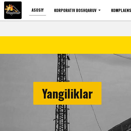
ASOSIY
KORPORATIV BOSHQARUV
KOMPLAENS
Ko'zi ojizlar uchun
Shr
Yangiliklar