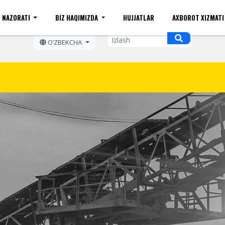
 NAZORATI
BIZ HAQIMIZDA
HUJJATLAR
AXBOROT XIZMAT
ift kattaligi
Sayt xaritasi
Mobil ko'rinishi
Bo'sh ish o
OʼZBEKCHA