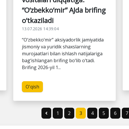
“O‘zbekko‘mir” AJda brifing
o‘tkaziladi
13.07.2026 14:39:04
“O‘zbekko‘mir” aksiyadorlik jamiyatida
jismoniy va yuridik shaxslarning
murojaatlari bilan ishlash natijalariga
bag‘ishlangan brifing bo‘lib o‘tadi.
Brifing 2026-yil 1...
O'qish
1
2
3
4
5
6
7