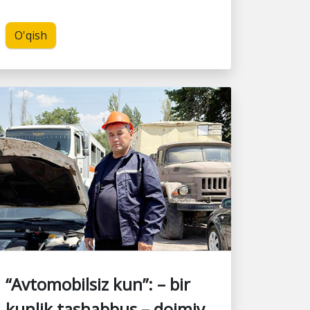
O'qish
“Avtomobilsiz kun”: – bir
kunlik tashabbus – doimiy