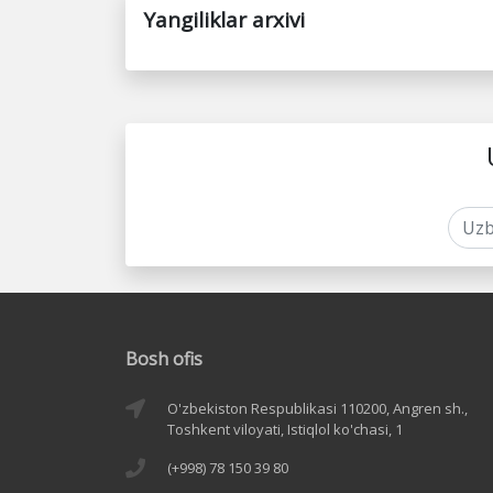
Yangiliklar arxivi
Bosh ofis
O'zbekiston Respublikasi 110200, Angren sh.,
Toshkent viloyati, Istiqlol ko'chasi, 1
(+998) 78 150 39 80