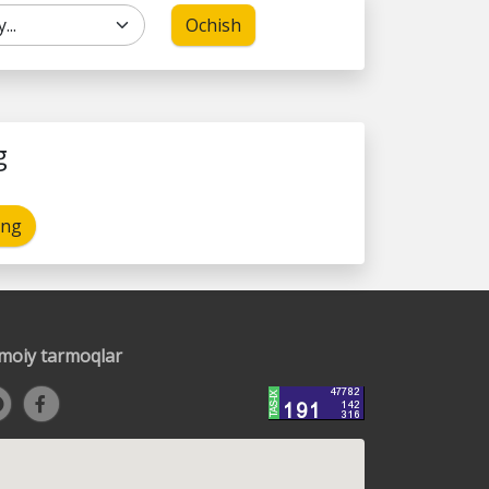
Ochish
g
ing
timoiy tarmoqlar