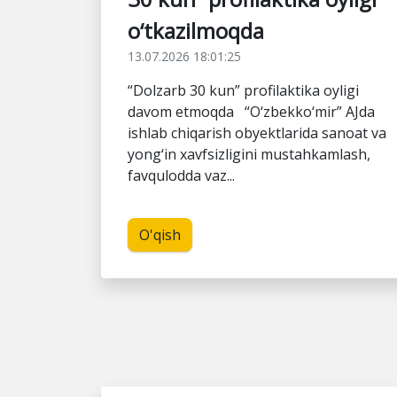
o‘tkazilmoqda
13.07.2026 18:01:25
“Dolzarb 30 kun” profilaktika oyligi
davom etmoqda “O‘zbekko‘mir” AJda
ishlab chiqarish obyektlarida sanoat va
yong‘in xavfsizligini mustahkamlash,
favqulodda vaz...
O'qish