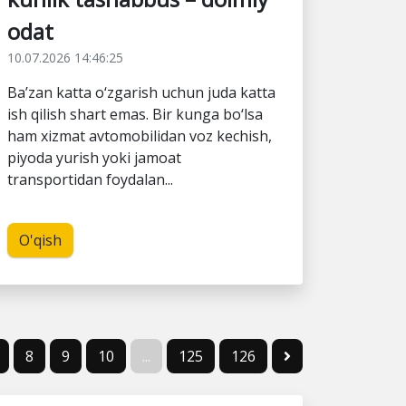
odat
10.07.2026 14:46:25
Ba’zan katta o‘zgarish uchun juda katta
ish qilish shart emas. Bir kunga bo‘lsa
ham xizmat avtomobilidan voz kechish,
piyoda yurish yoki jamoat
transportidan foydalan...
O'qish
8
9
10
...
125
126