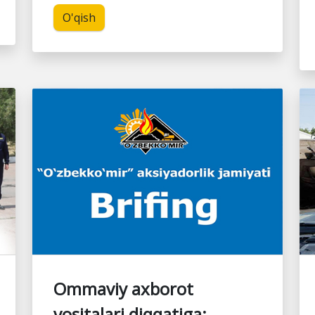
O'qish
Ommaviy axborot
vositalari diqqatiga: