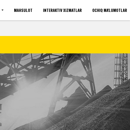
I
MAHSULOT
INTERAKTIV XIZMATLAR
OCHIQ MA'LUMOTLAR
'rinlari(umumiy)
Kirish