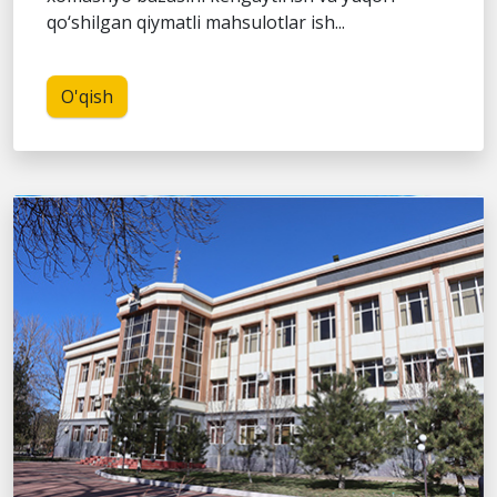
qo‘shilgan qiymatli mahsulotlar ish...
O'qish