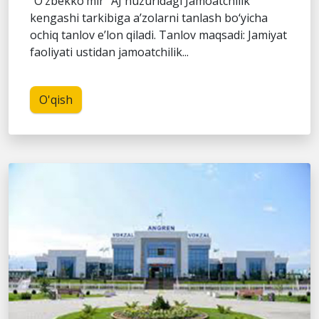
“O‘zbekko‘mir” AJ huzuridagi Jamoatchilik
kengashi tarkibiga a’zolarni tanlash bo‘yicha
ochiq tanlov e’lon qiladi. Tanlov maqsadi: Jamiyat
faoliyati ustidan jamoatchilik...
O'qish