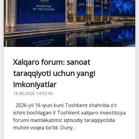
Xalqaro forum: sanoat
taraqqiyoti uchun yangi
imkoniyatlar
16.06.2026 14:55:43
2026-yil 16-iyun kuni Toshkent shahrida o‘z
ishini boshlagan V Toshkent xalqaro investitsiya
forumi mamlakatimiz iqtisodiy taraqqiyotida
muhim voqea bo‘ldi. Duny...