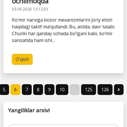
ochilmoqda
03.06.2026 13:12:03
Ko‘mir narxiga bozor mexanizmlarini joriy etish
haqidagi taklif ma’qullandi. Bu, aslida, davr talabi.
Chunki har qanday sohada bo‘lgani kabi, ko‘mir
sanoatida ham ishl...
O'qish
5
6
7
8
9
10
...
125
126
Yangiliklar arxivi