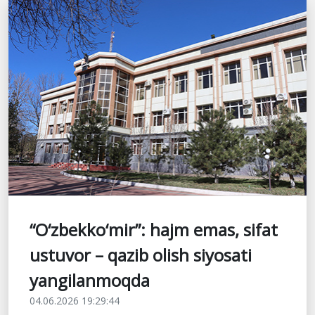
“O‘zbekko‘mir”: hajm emas, sifat
ustuvor – qazib olish siyosati
yangilanmoqda
04.06.2026 19:29:44