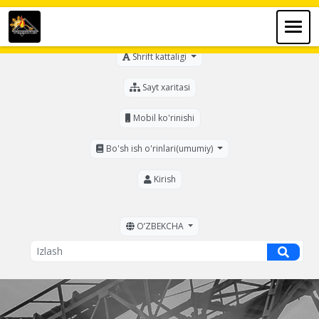
Ko'zi ojizlar uchun
Shrift kattaligi
Sayt xaritasi
Mobil ko'rinishi
Bo'sh ish o'rinlari(umumiy)
Kirish
OʼZBEKCHA