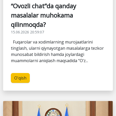
“Ovozli chat”da qanday
masalalar muhokama
qilinmoqda?
15.06.2026 20:59:07
Fuqarolar va xodimlarning murojaatlarini
tinglash, ularni qiynayotgan masalalarga tezkor
munosabat bildirish hamda joylardagi
muammolarni aniqlash maqsadida “O‘z...
O'qish