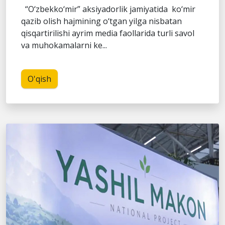
“O‘zbekko‘mir” aksiyadorlik jamiyatida ko‘mir
qazib olish hajmining o‘tgan yilga nisbatan
qisqartirilishi ayrim media faollarida turli savol
va muhokamalarni ke...
O'qish