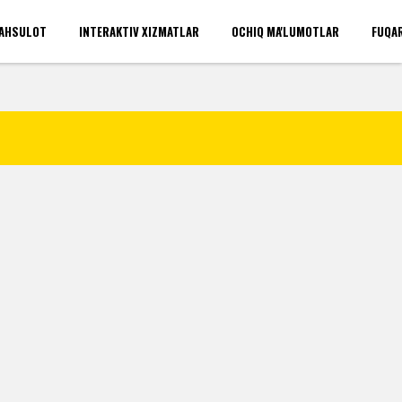
AHSULOT
INTERAKTIV XIZMATLAR
OCHIQ MA'LUMOTLAR
FUQA
'rinlari(umumiy)
Kirish