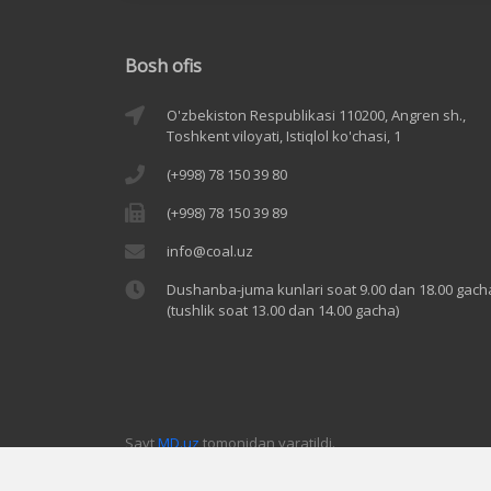
Bosh ofis
O'zbekiston Respublikasi 110200, Angren sh.,
Toshkent viloyati, Istiqlol ko'chasi, 1
(+998) 78 150 39 80
(+998) 78 150 39 89
info@coal.uz
Dushanba-juma kunlari soat 9.00 dan 18.00 gach
(tushlik soat 13.00 dan 14.00 gacha)
Sayt
MD.uz
tomonidan yaratildi.
Ma’lumotlardan foydalanilganda www.uzbekcoal.uz ga ha
belgilab, ma’muriyatni xabardor qilish uchun Ctrl+Enter