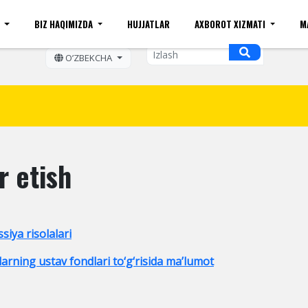
I
BIZ HAQIMIZDA
HUJJATLAR
AXBOROT XIZMATI
M
ift kattaligi
Sayt xaritasi
Mobil ko'rinishi
Bo'sh ish o
OʼZBEKCHA
r etish
siya risolalari
larning ustav fondlari to‘g‘risida maʼlumot