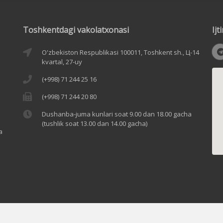
Toshkentdagi vakolatxonasi
Ij
O'zbekiston Respublikasi 100011, Toshkent sh., Ц-14
kvartal, 27-uy
(+998) 71 244 25 16
(+998) 71 244 20 80
Dushanba-juma kunlari soat 9.00 dan 18.00 gacha
(tushlik soat 13.00 dan 14.00 gacha)
a
vola ko‘rsatilishi shart. © Barcha huquqlar himoyalangan 2006-2025 Diqqa
 tugmalarini bosing.