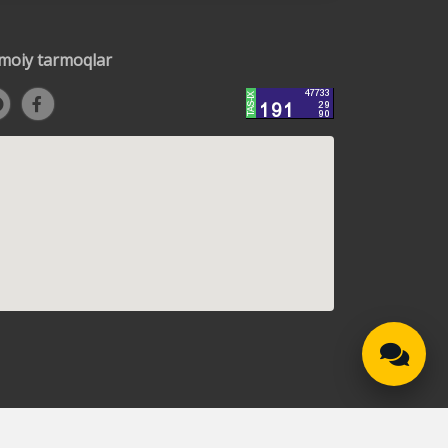
timoiy tarmoqlar
t! Agar siz matnda xatoliklarni aniqlasangiz, ularni