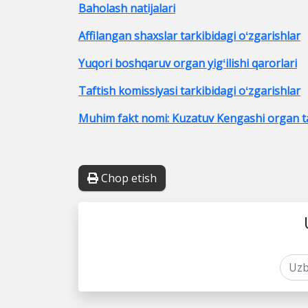
Baholash natijalari
Affilangan shaxslar tarkibidagi oʻzgarishlar
Yuqori boshqaruv organ yigʻilishi qarorlari
Taftish komissiyasi tarkibidagi oʻzgarishlar
Muhim fakt nomi: Kuzatuv Kengashi organ ta
Chop etish