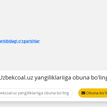
rkibidagi oʻzgarishlar
Uzbekcoal.uz yangiliklariiga obuna bo'lin
Obuna bo'l