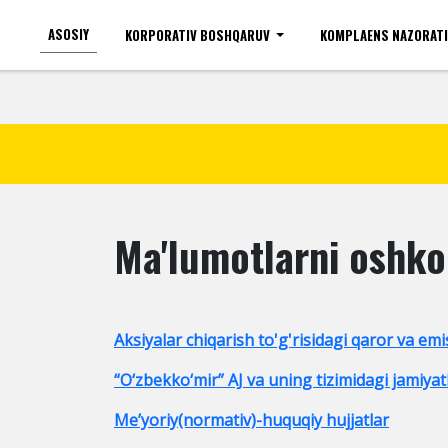
ASOSIY
KORPORATIV BOSHQARUV
KOMPLAENS NAZORAT
Ko'zi ojizlar uchun
Shr
Ma'lumotlarni oshko
Aksiyalar chiqarish to'g'risidagi qaror va emis
“O‘zbekko‘mir” AJ va uning tizimidagi jamiyat
Me’yoriy(normativ)-huquqiy hujjatlar