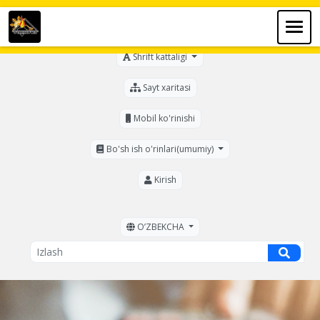
Ko'zi ojizlar uchun
Shrift kattaligi
Sayt xaritasi
Mobil ko'rinishi
Bo'sh ish o'rinlari(umumiy)
Kirish
OʼZBEKCHA