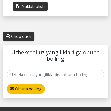
Yuklab olish
Chop etish
Uzbekcoal.uz yangiliklariiga obuna
bo'ling
Obuna bo'ling