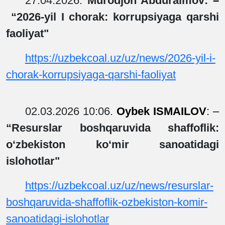
27.04.2026.
Murodjon Abduraimov:
–
“
2026-yil I chorak: korrupsiyaga qarshi
faoliyat
"
https://uzbekcoal.uz/uz/news/2026-yil-i-
chorak-korrupsiyaga-qarshi-faoliyat
02.03.2026 10:06.
Oybek ISMAILOV
: –
“
Resurslar boshqaruvida shaffoflik:
o‘zbekiston ko‘mir sanoatidagi
islohotlar"
https://uzbekcoal.uz/uz/news/resurslar-
boshqaruvida-shaffoflik-ozbekiston-komir-
sanoatidagi-islohotlar