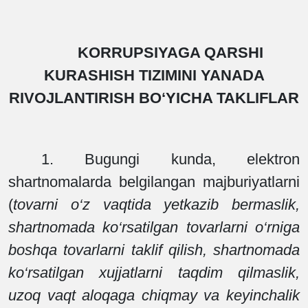
KORRUPSIYAGA QARSHI
KURASHISH TIZIMINI YANADA
RIVOJLANTIRISH BO‘YICHA TAKLIFLAR
1. Bugungi kunda, elektron
shartnomalarda belgilangan majburiyatlarni
(
tovarni o‘z vaqtida yetkazib bermaslik,
shartnomada ko‘rsatilgan tovarlarni o‘rniga
boshqa tovarlarni taklif qilish, shartnomada
ko‘rsatilgan xujjatlarni taqdim qilmaslik,
uzoq vaqt aloqaga chiqmay va keyinchalik