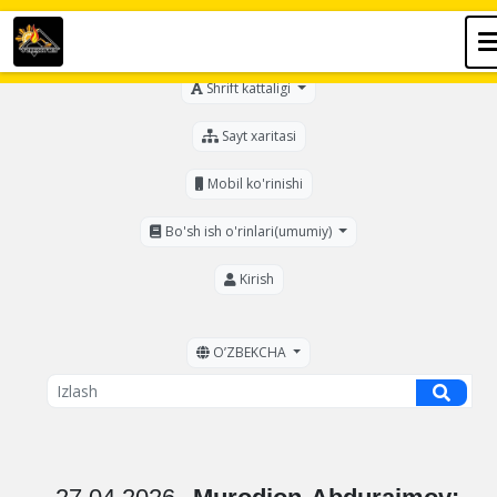
Ko'zi ojizlar uchun
Shrift kattaligi
Sayt xaritasi
Mobil ko'rinishi
Bo'sh ish o'rinlari(umumiy)
Kirish
OʼZBEKCHA