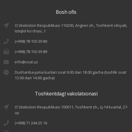
Bosh ofis
O'zbekiston Respublikasi 110200, Angren sh., Toshkent viloyati,
Istiqlol ko'chasi, 1
(+998) 78 150 39 80
(+998) 78 150 39 89
info@coal.uz
Dushanba-juma kunlari soat 9.00 dan 18.00 gacha (tushlik soat
13.00 dan 14.00 gacha)
Toshkentdagi vakolatxonasi
O'zbekiston Respublikasi 100011, Toshkent sh., Ц-14 kvartal, 27-
uy
(+998) 71 244 25 16