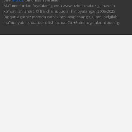
Sayt
MD.uz
tomonidan yaratildi.
Ma’lumotlardan foydalanilganda www.uzbekcoal.uz ga havola
ko‘rsatilishi shart. © Barcha huquqlar himoyalangan 2006-2025
Diqqat! Agar siz matnda xatoliklarni aniqlasangiz, ularni belgilab,
ma’muriyatni xabardor qilish uchun Ctrl+Enter tugmalarini bosing.