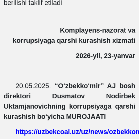
berilishi taklif etiladi
Komplayens-nazorat va
korrupsiyaga qarshi kurashish xizmati
2026
-yil, 23-yanvar
20.05.2025.
“O‘zbekko‘mir” AJ bosh
direktori Dusmatov Nodirbek
Uktamjanovichning korrupsiyaga qarshi
kurashish bo‘yicha MUROJAATI
https://uzbekcoal.uz/uz/news/ozbekkom