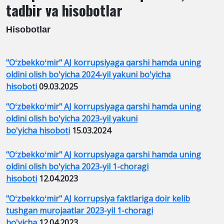
tadbir va hisobotlar
Hisobotlar
"Oʻzbekkoʻmir" AJ korrupsiyaga qarshi hamda uning
oldini olish bo'yicha 2024-yil yakuni bo'yicha
hisoboti
09.03.2025
"Oʻzbekkoʻmir" AJ korrupsiyaga qarshi hamda uning
oldini olish bo'yicha 2023-yil yakuni
bo'yicha hisoboti
15.03.2024
"Oʻzbekkoʻmir" AJ korrupsiyaga qarshi hamda uning
oldini olish bo'yicha 2023-yil 1-choragi
hisoboti
12.04.2023
"Oʻzbekkoʻmir" AJ korrupsiya faktlariga doir kelib
tushgan murojaatlar 2023-yil 1-choragi
bo'yicha
12.04.2023