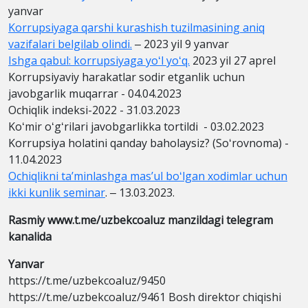
yanvar
Korrupsiyaga qarshi kurashish tuzilmasining aniq
vazifalari belgilab olindi.
‒ 2023 yil 9 yanvar
Ishga qabul: korrupsiyaga yoʻl yoʻq.
2023 yil 27 aprel
Korrupsiyaviy harakatlar sodir etganlik uchun
javobgarlik muqarrar - 04.04.2023
Ochiqlik indeksi-2022 - 31.03.2023
Koʻmir oʻgʻrilari javobgarlikka tortildi - 03.02.2023
Korrupsiya holatini qanday baholaysiz? (Soʻrovnoma) -
11.04.2023
Ochiqlikni taʼminlashga masʼul boʻlgan xodimlar uchun
ikki kunlik seminar
. ‒ 13.03.2023.
Rasmiy www.t.me/uzbekcoaluz manzildagi telegram
kanalida
Yanvar
https://t.me/uzbekcoaluz/9450
https://t.me/uzbekcoaluz/9461 Bosh direktor chiqishi