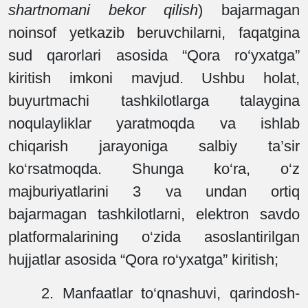
shartnomani bekor qilish
) bajarmagan
noinsof yetkazib beruvchilarni, faqatgina
sud qarorlari asosida “Qora ro‘yxatga”
kiritish imkoni mavjud. Ushbu holat,
buyurtmachi tashkilotlarga talaygina
noqulayliklar yaratmoqda va ishlab
chiqarish jarayoniga salbiy ta’sir
ko‘rsatmoqda. Shunga ko‘ra, o‘z
majburiyatlarini 3 va undan ortiq
bajarmagan tashkilotlarni, elektron savdo
platformalarining o‘zida asoslantirilgan
hujjatlar asosida “Qora ro‘yxatga” kiritish;
2. Manfaatlar to‘qnashuvi, qarindosh-