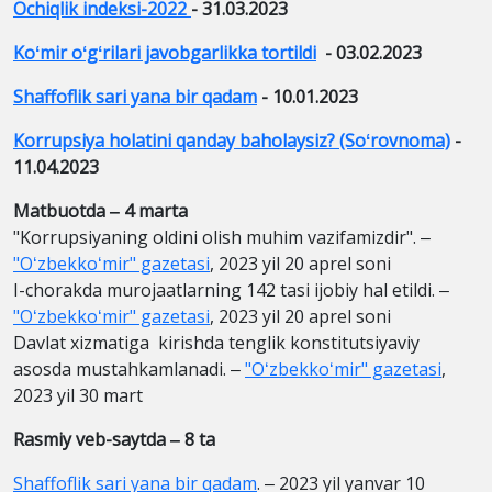
Ochiqlik indeksi-2022
- 31.03.2023
Koʻmir oʻgʻrilari javobgarlikka tortildi
- 03.02.2023
Shaffoflik sari yana bir qadam
- 10.01.2023
Korrupsiya holatini qanday baholaysiz? (Soʻrovnoma)
-
11.04.2023
Matbuotda ‒ 4 marta
"Korrupsiyaning oldini olish muhim vazifamizdir". ‒
"Oʻzbekkoʻmir" gazetasi
, 2023 yil 20 aprel soni
I-chorakda murojaatlarning 142 tasi ijobiy hal etildi. ‒
"Oʻzbekkoʻmir" gazetasi
, 2023 yil 20 aprel soni
Davlat xizmatiga kirishda tenglik konstitutsiyaviy
asosda mustahkamlanadi. ‒
"Oʻzbekkoʻmir" gazetasi
,
2023 yil 30 mart
Rasmiy veb-saytda ‒ 8 ta
Shaffoflik sari yana bir qadam
. ‒ 2023 yil yanvar 10