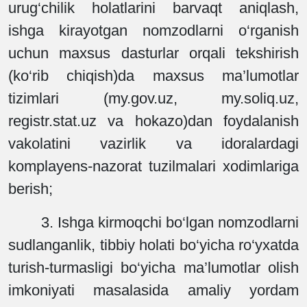
urug‘chilik holatlarini barvaqt aniqlash,
ishga kirayotgan nomzodlarni o‘rganish
uchun maxsus dasturlar orqali tekshirish
(ko‘rib chiqish)da maxsus ma’lumotlar
tizimlari (my.gov.uz, my.soliq.uz,
registr.stat.uz va hokazo)dan foydalanish
vakolatini vazirlik va idoralardagi
komplayens-nazorat tuzilmalari xodimlariga
berish;
3. Ishga kirmoqchi bo‘lgan nomzodlarni
sudlanganlik, tibbiy holati bo‘yicha ro‘yxatda
turish-turmasligi bo‘yicha ma’lumotlar olish
imkoniyati masalasida amaliy yordam