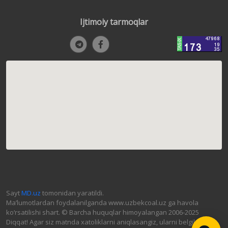
Ijtimoiy tarmoqlar
Sayt
MD.uz
tomonidan yaratildi.
Ma’lumotlardan foydalanilganda www.uzbekcoal.uz ga havola
ko‘rsatilishi shart. © Barcha huquqlar himoyalangan 2006-2025
Diqqat! Agar siz matnda xatoliklarni aniqlasangiz, ularni belgilab,