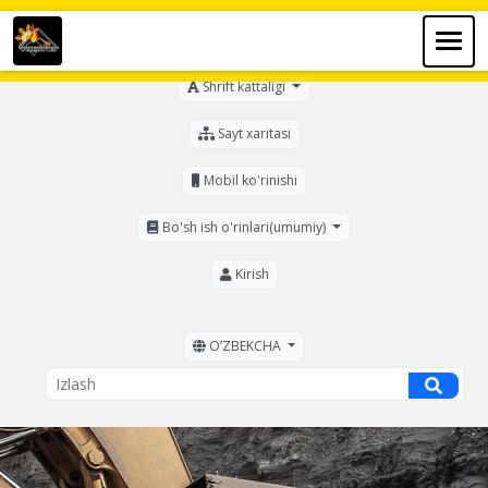
Ko'zi ojizlar uchun
Shrift kattaligi
Sayt xaritasi
Mobil ko'rinishi
Bo'sh ish o'rinlari(umumiy)
Kirish
OʼZBEKCHA