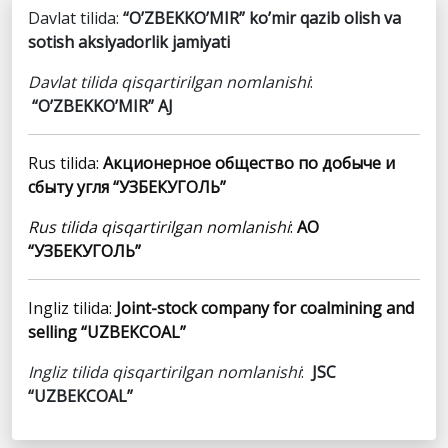
Davlat tilida:
“O’ZBEKKO’MIR” ko’mir qazib olish va
sotish aksiyadorlik jamiyati
Davlat tilida qisqartirilgan nomlanishi
:
“O’ZBEKKO’MIR” AJ
Rus tilida:
Акционерное общество по добыче и
сбыту угля “УЗБЕКУГОЛЬ”
Rus tilida qisqartirilgan nomlanishi
:
АО
“УЗБЕКУГОЛЬ”
Ingliz tilida:
Joint-stock company for coalmining and
selling “UZBEKCOAL”
Ingliz tilida qisqartirilgan nomlanishi
:
JSC
“UZBEKCOAL”