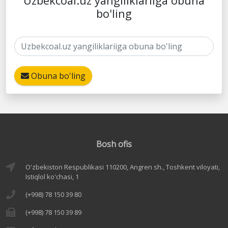
Uzbekcoal.uz yangiliklariiga obuna
bo'ling
Obuna bo'ling
Bosh ofis
O'zbekiston Respublikasi 110200, Angren sh., Toshkent viloyati,
Istiqlol ko'chasi, 1
(+998) 78 150 39 80
(+998) 78 150 39 89