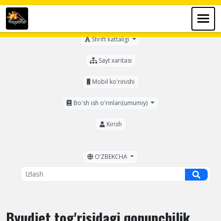
Ko'zi ojizlar uchun
Shrift kattaligi
Sayt xaritasi
Mobil ko'rinishi
Bo'sh ish o'rinlari(umumiy)
Kirish
OʼZBEKCHA
Byudjet tog'risidagi qonunchilik