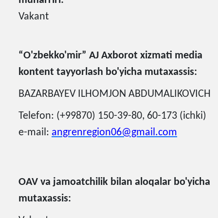
muharriri:
Vakant
“
O'zbekko'mir
”
​​ AJ Axborot xizmati media
kontent tayyorlash bo'yicha mutaxassis:
BAZARBAYEV ILHOMJON ABDUMALIKOVICH
Telefon: (+99870) 150-39-80, 60-173 (ichki)
e-mail:
angrenregion06@gmail.com
OAV va jamoatchilik bilan aloqalar bo'yicha
mutaxassis: