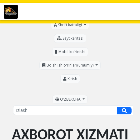
Ko'zi ojizlar uchun
Shrift kattaligi
Sayt xaritasi
Mobil ko'rinishi
Bo'sh ish o'rinlari(umumiy)
Kirish
OʼZBEKCHA
AXBOROT XIZMATI