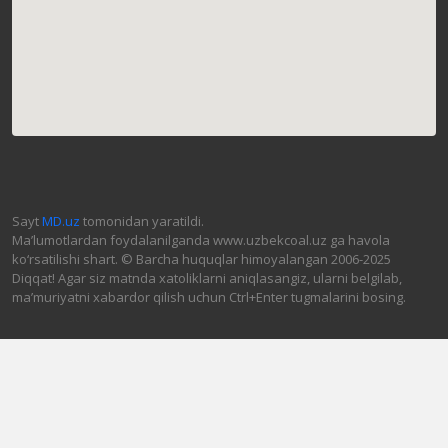
Sayt
MD.uz
tomonidan yaratildi.
Ma’lumotlardan foydalanilganda www.uzbekcoal.uz ga havola
ko‘rsatilishi shart. © Barcha huquqlar himoyalangan 2006-2025
Diqqat! Agar siz matnda xatoliklarni aniqlasangiz, ularni belgilab,
ma’muriyatni xabardor qilish uchun Ctrl+Enter tugmalarini bosing.