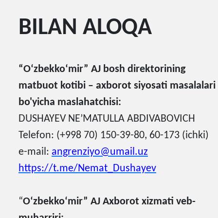
BILAN ALOQA
“
O‘zb
e
k
ko‘mir” AJ bosh direktorining
matbuot kotibi – axborot siyosati masalalari
bo'yicha maslahatchisi:
DUSHAYEV NE’MATULLA ABDIVABOVICH
Telefon: (+998 70) 150-39-80, 60-173 (ichki)
e-mail:
angrenziyo@umail.uz
https://t.me/Nemat_Dushayev
“
O‘zbekko‘mir” AJ Axborot xizmati veb-