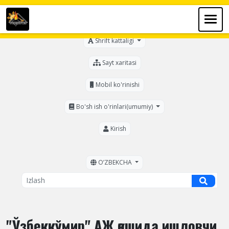
Ko'zi ojizlar uchun
Shrift kattaligi
Sayt xaritasi
Mobil ko'rinishi
Bo'sh ish o'rinlari(umumiy)
Kirish
OʼZBEKCHA
"Ўзбеккўмир" АЖ қошида ишловчи