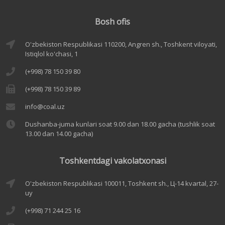
Bosh ofis
O'zbekiston Respublikasi 110200, Angren sh., Toshkent viloyati,
Istiqlol ko'chasi, 1
(+998) 78 150 39 80
(+998) 78 150 39 89
info@coal.uz
Dushanba-juma kunlari soat 9.00 dan 18.00 gacha (tushlik soat
13.00 dan 14.00 gacha)
Toshkentdagi vakolatxonasi
O'zbekiston Respublikasi 100011, Toshkent sh., Ц-14 kvartal, 27-
uy
(+998) 71 244 25 16