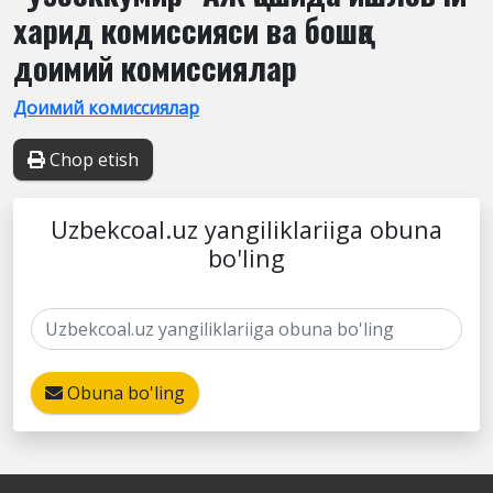
харид комиссияси ва бошқа
доимий комиссиялар
Доимий комиссиялар
Chop etish
Uzbekcoal.uz yangiliklariiga obuna
bo'ling
Obuna bo'ling