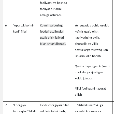
faoliyatni va boshqa
faoliyat turlarini
amalga oshiradi.
6
“Apartak ko‘mir
Ko‘mir va boshqa
Yer yuzasida ochiq usulda
koni” filiali
foydali qazilmalar
ko
‘
mir qazib olish.
qazib olish faliyati
Faoliyatining oylik,
bilan shug‘ullanadi.
choraklik va yillik
dasturlarga muvofiq kon
ishlarini olib borish
Qazib chiqarilgan ko
‘
mirni
markalarga ajratilgan
xolda jo
‘
natish.
Filial faoliyatini nazorat
qilish
7
“Energiya
Elektr energiyasi bilan
-
“Uzbekkumir” AJ ga
tarmoqlari” filiali
uzluksiz ta’minlash,
karashli korxona va