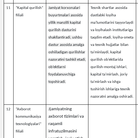
11
“Kapital qurilish”
Jamiyat korxonalari
T
exnik shartlar asosida
filiali
buyurtmalari asosida
dastlabki loyiha
yillik manzilli kapital
ma’lumotlarini tayyorlaydi
qurilish dasturini
va loyihalash institutlariga
shakllantiradi, ushbu
taqdim etadi
,
loyiha-smeta
dastur asosida amalga
va texnik hujjatlar bilan
oshiiladigan qurilishlar
ta’minla
ydi, k
apital
nazoratini tashkil etadi,
qurilish ob‘ektlarida
ob’ektlarni
qurilish-montaj ishlari,
foydalanuvchiga
kapital ta’mirlash, joriy
topshiradi.
ta’mirlash va ishga
tushirish ishlarig
a texnik
nazoratni amalga oshiradi.
Jjamiyatning
12
“Axborot
axborot tizimlari va
kommunikasiya
raqamli
texnologiyalari”
infratuzilmasini
filiali