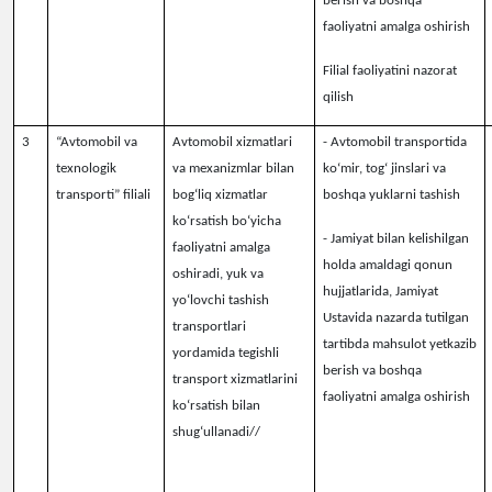
berish va boshqa
faoliyatni amalga oshirish
Filial faoliyatini nazorat
qilish
3
“Avtomobil va
Avtomobil xizmatlari
- Avtomobil transportida
texnologik
va mexanizmlar bilan
koʻmir, togʻ jinslari va
transporti” filiali
bog‘liq xizmatlar
boshqa yuklarni tashish
ko‘rsatish bo‘yicha
-
Jamiyat bilan kelishilgan
faoliyatni amalga
holda amaldagi qonun
oshiradi, yuk va
hujjatlarida, Jamiyat
yo‘lovchi tashish
Ustavida nazarda tutilgan
transportlari
tartibda mahsulot yetkazib
yordamida tegishli
berish va boshqa
transport xizmatlarini
faoliyatni amalga oshirish
ko‘rsatish bilan
shug‘ullanadi//