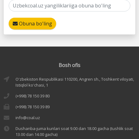
Obuna bo'ling
Bosh ofis
O'zbekiston Respublikasi 110200, Angren sh., Toshkent viloyati,
Istiqlol ko'chasi, 1
(+998) 78 150 39 80
(+998) 78 150 39 89
info@coal.uz
Dushanba-juma kunlari soat 9.00 dan 18.00 gacha (tushlik soat
13.00 dan 14.00 gacha)