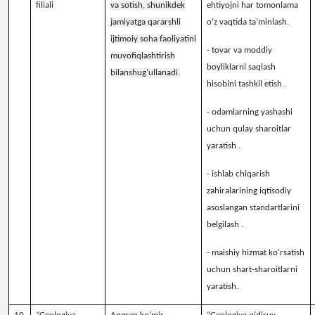
filiali
va sotish, shunikdek
ehtiyojni har tomonlama
jamiyatga qararshli
o‘z vaqtida ta’minlash.
ijtimoiy soha faoliyatini
-
tovar va moddiy
muvofiqlashtirish
boyliklarni saqlash
bilanshug‘ullanadi
.
hisobini tashkil etish .
-
odamlarning yashashi
uchun qulay sharoitlar
yaratish .
- ishlab chiqarish
zahiralarining iqtisodiy
asoslangan standartlarini
belgilash .
-
maishiy hizmat ko‘rsatish
uchun shart-sharoitlarni
yaratish.