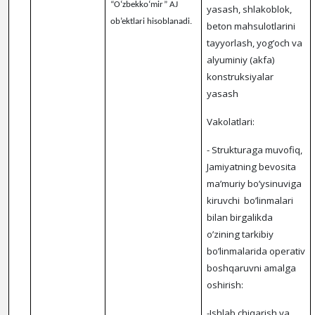
“O‘zbekko‘mir” AJ
yasash, shlakoblok,
ob’ektlari hisoblanadi
.
beton mahsulotlarini
tayyorlash, yog’och va
alyuminiy (akfa)
konstruksiyalar
yasash
Vakolatlari:
- Strukturaga muvofiq,
Jamiyatning bevosita
ma’muriy bo’ysinuviga
kiruvchi bo’linmalari
bilan birgalikda
o’zining tarkibiy
bo’linmalarida operativ
boshqaruvni amalga
oshirish:
-Ishlab chiqarish va