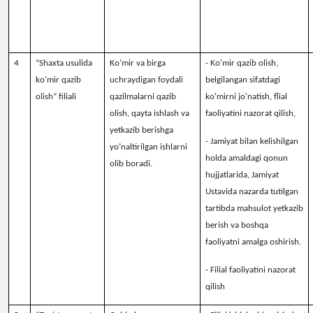
4
“Shaxta usulida
K
o‘mir va birga
- K
o'mir qazib olish,
ko‘mir qazib
uchraydigan foydali
belgilangan sifatdagi
olish” filiali
qazilmalarni qazib
ko'mirni jo'natish,
flial
olish, qayta ishlash va
faoliyatini nazorat qilish
,
yetkazib berishga
-
Jamiyat bilan kelishilgan
yo‘naltirilgan ishlarni
holda amaldagi qonun
olib boradi.
hujjatlarida, Jamiyat
Ustavida nazarda tutilgan
tartibda mahsulot yetkazib
berish va boshqa
faoliyatni amalga oshirish.
- Filial faoliyatini nazorat
qilish