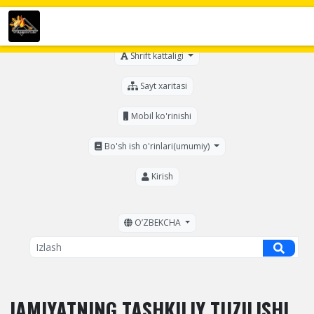
Ko'zi ojizlar uchun
Shrift kattaligi
Sayt xaritasi
Mobil ko'rinishi
Bo'sh ish o'rinlari(umumiy)
Kirish
OʼZBEKCHA
JAMIYATNING TASHKILIY TUZILISHI