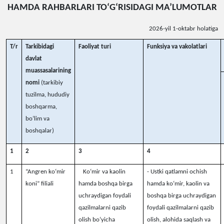
HAMDA RAHBARLARI TO‘G‘RISIDAGI MA’LUMOTLAR
202
6
-yil 1-
oktabr
holatiga
T/r
Tarkibidagi
Faoliyat turi
Funksiya va vakolatlari
davlat
muassasalarining
nomi
(tarkibiy
tuzilma, hududiy
boshqarma,
bo‘lim va
boshqalar)
1
2
3
4
1
“Angren ko‘mir
Ko‘mir va kaolin
- Ustki qatlamni ochish
koni” filiali
hamda boshqa birga
hamda ko‘mir, kaolin va
uchraydigan foydali
boshqa birga uchraydigan
qazilmalarni qazib
foydali qazilmalarni qazib
olish bo‘yicha
olish, alohida saqlash va