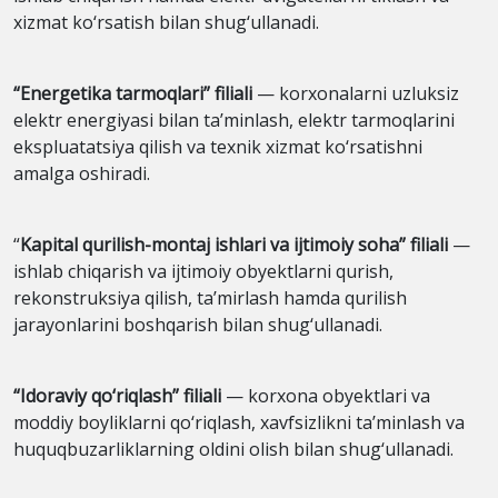
xizmat ko‘rsatish bilan shug‘ullanadi.
“Energetika tarmoqlari” filiali
— korxonalarni uzluksiz
elektr energiyasi bilan ta’minlash, elektr tarmoqlarini
ekspluatatsiya qilish va texnik xizmat ko‘rsatishni
amalga oshiradi.
“
Kapital qurilish-montaj ishlari va ijtimoiy soha” filiali
—
ishlab chiqarish va ijtimoiy obyektlarni qurish,
rekonstruksiya qilish, ta’mirlash hamda qurilish
jarayonlarini boshqarish bilan shug‘ullanadi.
“Idoraviy qo‘riqlash” filiali
— korxona obyektlari va
moddiy boyliklarni qo‘riqlash, xavfsizlikni ta’minlash va
huquqbuzarliklarning oldini olish bilan shug‘ullanadi.