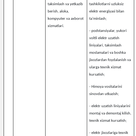
taksimlash va yetkazib
tashkilotlarni uzluksiz
berish, aloka,
elektr energiyasi bilan
kompyuter va axborot
ta’minlash;
xizmatlari.
- podstansiyalar, yukori
voltli elektr uzatish
liniyalari, taksimlash
moslamalari va boshka
jixozlardan foydalanish va
ularga texnik xizmat
kursatish;
-
Himoya vositalarini
sinovdan utkazish;
- elektr uzatish liniyalarini
montaj va demontaj kilish,
texnik xizmat kursatish;
- elektr jixozlariga texnik