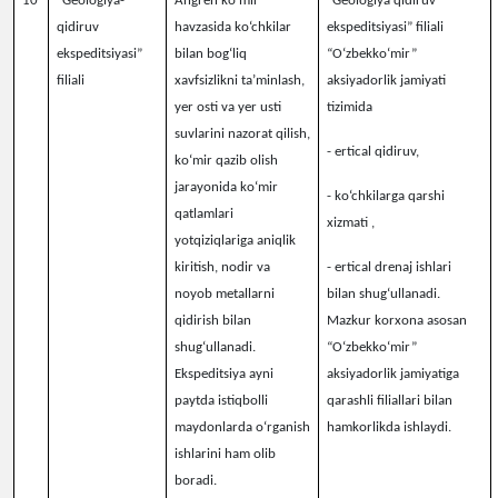
10
“Geologiya-
Angren ko‘mir
“Geologiya qidiruv
qidiruv
havzasida ko‘chkilar
ekspeditsiyasi” filiali
ekspeditsiyasi”
bilan bog‘liq
“O‘zbekko‘mir”
filiali
xavfsizlikni ta’minlash,
aksiyadorlik jamiyati
yer osti va yer usti
tizimida
suvlarini nazorat qilish,
- ertical qidiruv,
ko‘mir qazib olish
jarayonida ko‘mir
-
ko‘chkilarga qarshi
qatlamlari
xizmati ,
yotqiziqlariga aniqlik
kiritish, nodir va
- ertical drenaj ishlari
noyob metallarni
bilan shug‘ullanadi.
qidirish bilan
Mazkur korxona asosan
shug‘ullanadi.
“O‘zbekko‘mir”
Ekspeditsiya ayni
aksiyadorlik jamiyatiga
paytda istiqbolli
qarashli filiallari bilan
maydonlarda o‘rganish
hamkorlikda ishlaydi.
ishlarini ham olib
boradi.