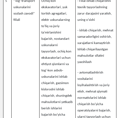
5
“Tog‘-transport
Ochiq kon
-
Filial ishlab chiqarishni
uskunalarini
ekskavatorlari, yuk
texnik tayyorlashning
sozlash zavodi”
tortish agregatlari,
zarur darajasini yaratish,
filiali
elektr uskunalarning
uning o‘sishi
to‘liq va joriy
-
ishlab chiqarish, mehnat
ta’mirlanishini
samaradorligini oshirish,
bajarish, nostandart
xarajatlarni kamaytirish
uskunalarni
Ishlab chiqarilayotgan
tayyorlash, ochiq kon
mahsulotlar sifatini
ekskavatorlari uchun
yaxshilash
ehtiyot qismlarni va
tog‘-kon asbob-
- a
vtomatlashtirish
uskunalarini ishlab
vositalarini
chiqarish, gazsimon
loyihalashtirish va joriy
kislorodni ishlab
etish, mehnat qiymati
chiqarish, shuningdek
normativlarini ishlab
mahsulotlarni yetkazib
chiqarish bo‘yicha
berish ishlarini
operatsiyalarni bajarish,
bajarish bo‘yicha
ularni tayyorlash uchun