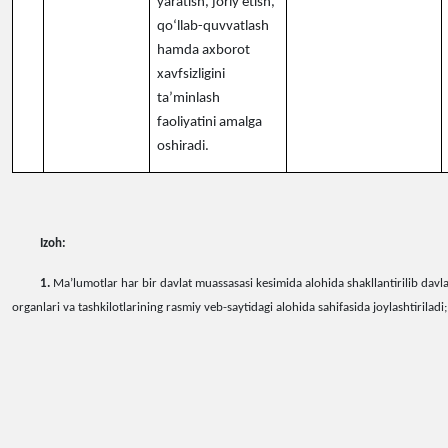
yaratish, joriy etish,
qo‘llab-quvvatlash
hamda axborot
xavfsizligini
ta’minlash
faoliyatini amalga
oshiradi.
Izoh:
1.
Ma’lumotlar har bir davlat muassasasi kesimida alohida shakllantirilib davl
organlari va tashkilotlarining rasmiy veb-saytidagi alohida sahifasida joylashtiriladi;