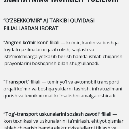
“O’ZBEKKO’MIR” AJ TARKIBI QUYIDAGI
FILIALLARDAN IBORAT
“Angren ko‘mir koni” filiali
— ko‘mir, kaolin va boshqa
foydali qazilmalarni qazib olish, saqlash va
iste’molchilarga yetkazib berish hamda ishlab chiqarish
jarayonlarini boshqarish bilan shug‘ullanadi.
“Transport” filiali
— temir yo‘l va avtomobil transporti
orqali ko‘mir va boshqa yuklarni tashish, infratuzilmani
qurish va texnik xizmat ko‘rsatishni amalga oshiradi.
“Tog‘-transport uskunalarini sozlash zavodi” filiali
—
kon texnikasi va uskunalarini ta’mirlash, ehtiyot qismlar
ishlab chiqarish hamda elektr dvigatellarni tiklash va