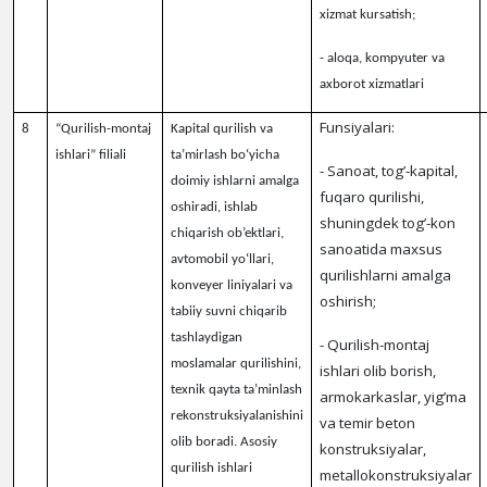
xizmat kursatish;
- aloqa, kompyuter va
axborot xizmatlari
Funsiyalari
:
8
“Qurilish-montaj
Kapital qurilish va
ishlari” filiali
ta’mirlash bo‘yicha
- Sanoat, tog’-kapital,
doimiy ishlarni amalga
fuqaro qurilishi,
oshiradi, ishlab
shuningdek tog’-kon
chiqarish ob’ektlari,
sanoatida maxsus
avtomobil yo‘llari,
qurilishlarni amalga
konveyer liniyalari va
oshirish;
tabiiy suvni chiqarib
tashlaydigan
- Qurilish-montaj
moslamalar qurilishini,
ishlari olib borish,
texnik qayta ta’minlash
armokarkaslar, yig’ma
rekonstruksiyalanishini
va temir beton
olib boradi. Asosiy
konstruksiyalar,
qurilish ishlari
metallokonstruksiyalar