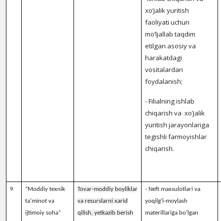
xo’jalik yuritish
faoliyati uchun
mo’ljallab taqdim
etilgan asosiy va
harakatdagi
vositalardan
foydalanish;
- Filialning ishlab
chiqarish va xo’jalik
yuritish jarayonlariga
tegishli farmoyishlar
chiqarish
.
9
“Moddiy texnik
Tovar-moddiy boyliklar
-
Neft maxsulotlari va
ta’minot va
va resurslarni xarid
yoqilg‘i-moylash
ijtimoiy soha”
qilish, yetkazib berish
materillariga bo‘lgan