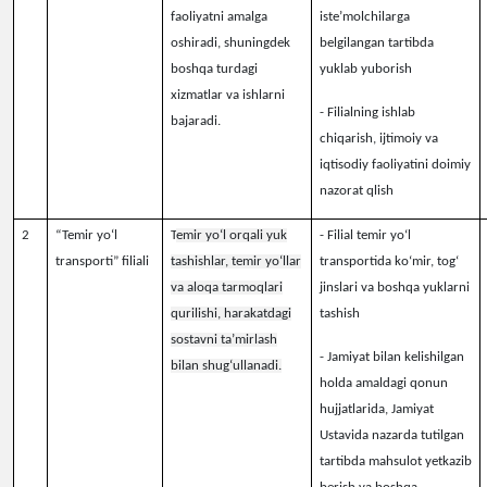
faoliyatni amalga
iste’molchilarga
oshiradi, shuningdek
belgilangan tartibda
boshqa turdagi
yuklab yuborish
xizmatlar va ishlarni
- Filialning ishlab
bajaradi.
chiqarish, ijtimoiy va
iqtisodiy faoliyatini doimiy
nazorat qlish
2
“Temir yo‘l
T
emir yo‘l orqali yuk
-
Filial temir yoʻl
transporti” filiali
tashishlar, temir yo‘llar
transportida koʻmir, togʻ
va aloqa tarmoqlari
jinslari va boshqa yuklarni
qurilishi, harakatdagi
tashish
sostavni ta’mirlash
-
Jamiyat bilan kelishilgan
bilan shug‘ullanadi.
holda amaldagi qonun
hujjatlarida, Jamiyat
Ustavida nazarda tutilgan
tartibda mahsulot yetkazib