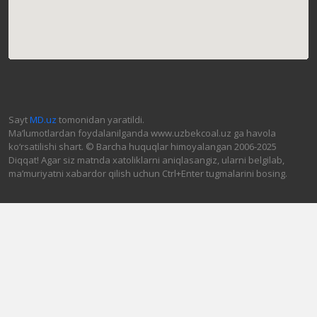
Sayt
MD.uz
tomonidan yaratildi.
Ma’lumotlardan foydalanilganda www.uzbekcoal.uz ga havola
ko‘rsatilishi shart. © Barcha huquqlar himoyalangan 2006-2025
Diqqat! Agar siz matnda xatoliklarni aniqlasangiz, ularni belgilab,
ma’muriyatni xabardor qilish uchun Ctrl+Enter tugmalarini bosing.