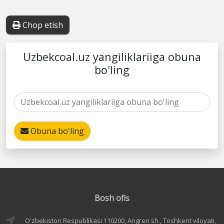
Chop etish
Uzbekcoal.uz yangiliklariiga obuna
bo'ling
Obuna bo'ling
Bosh ofis
O'zbekiston Respublikasi 110200, Angren sh., Toshkent viloyati,