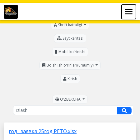
Ko'zi ojizlar uchun
Shrift kattaligi
Sayt xaritasi
Mobil ko'rinishi
Bo'sh ish o'rinlari(umumiy)
Kirish
OʼZBEKCHA
год_ заявка 25год РГТО.xlsx