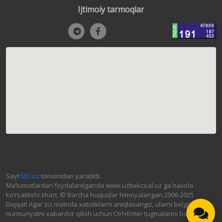
Ijtimoiy tarmoqlar
Sayt
MD.uz
tomonidan yaratildi.
Ma’lumotlardan foydalanilganda www.uzbekcoal.uz ga havola
ko‘rsatilishi shart. © Barcha huquqlar himoyalangan 2006-2025
Diqqat! Agar siz matnda xatoliklarni aniqlasangiz, ularni belgilab,
ma’muriyatni xabardor qilish uchun Ctrl+Enter tugmalarini bosing.