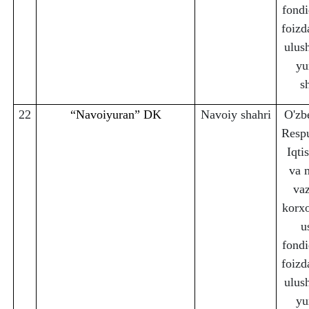
fondi
foizd
ulus
yu
s
22
“Navoiyuran” DK
Navoiy sha
h
ri
O'zb
Respu
Iqti
va 
vaz
korx
u
fondi
foizd
ulus
yu