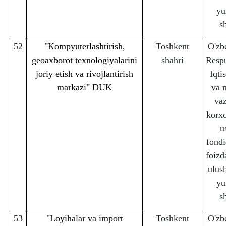
yu
s
52
"Kompyuterlashtirish,
Toshkent
O'zb
geoaxborot texnologiyalarini
sha
h
ri
Respu
joriy etish va rivojlantirish
Iqti
markazi" DUK
va 
vaz
korx
u
fondi
foizd
ulus
yu
s
53
"Loyihalar va import
Toshkent
O'zb