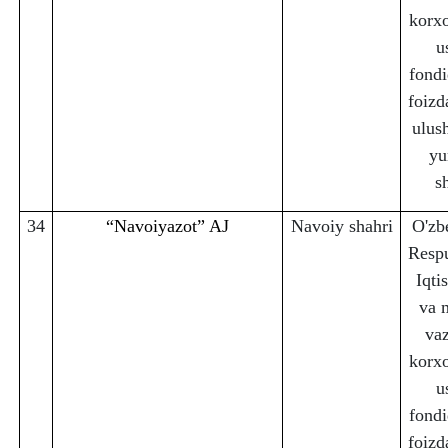
korx
u
fondi
foizd
ulus
yu
s
34
“Navoiyazot” AJ
Navoiy sha
h
ri
O'zb
Respu
Iqti
va 
vaz
korx
u
fondi
foizd