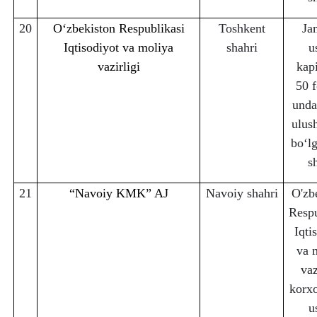
20
O‘zbekiston Respublikasi
Toshkent
Ja
Iqtisodiyot va moliya
sha
h
ri
u
vazirligi
kapi
50 f
unda
ulus
bo‘lg
s
21
“Navoiy KMK” AJ
Navoiy sha
h
ri
O'zb
Respu
Iqti
va 
vaz
korx
u