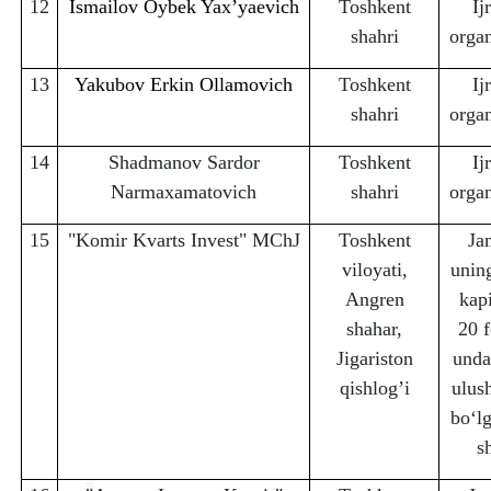
12
Ismailov Oybek Yax’yaevich
Toshkent
Ij
sha
h
ri
organ
1
3
Yakubov Erkin Ollamovich
Toshkent
Ij
sha
h
ri
organ
14
Shadmanov Sardor
Toshkent
Ij
Narmaxamatovich
sha
h
ri
organ
15
"Komir Kvarts Invest" MChJ
Toshkent
Ja
viloyati,
unin
Angren
kapi
sha
h
ar,
20 f
Jigariston
unda
q
ishlog
’
i
ulus
bo‘lg
s