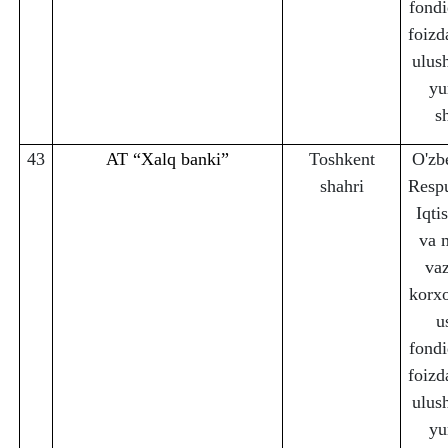
fondi
foizd
ulus
yu
s
43
AT “Xalq banki”
Toshkent
O'zb
sha
h
ri
Respu
Iqti
va 
vaz
korx
u
fondi
foizd
ulus
yu