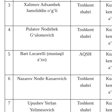
Xalimov Adxambek
3
Toshkent
Ku
Jamoliddin o‘g‘li
shahri
ken
a’
Pulatov Nodirbek
4
Toshkent
Ku
G‘ulomovich
shahri
ken
a’
Bart Lucarelli
(mustaqil
5
AQSH
Ku
a’zo)
ken
a’
6
Nazarov Nodir Kaxarovich
Toshkent
Ku
shahri
ken
a’
7
Upushev Yerlan
Toshkent
Ku
Yelimesovich
shahri
ken