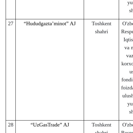
yu
s
27
“Hududgaztaʼminot” AJ
Toshkent
O'zb
sha
h
ri
Respu
Iqti
va 
vaz
korx
u
fondi
foizd
ulus
yu
s
28
“UzGasTrade” AJ
Toshkent
O'zb
sha
h
ri
Respu