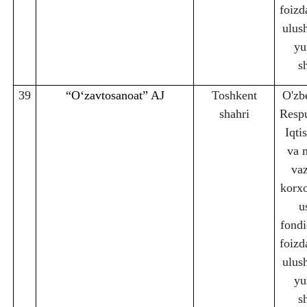
foizd
ulus
yu
s
39
“Oʻzavtosanoat” AJ
Toshkent
O'zb
sha
h
ri
Respu
Iqti
va 
vaz
korx
u
fondi
foizd
ulus
yu
s