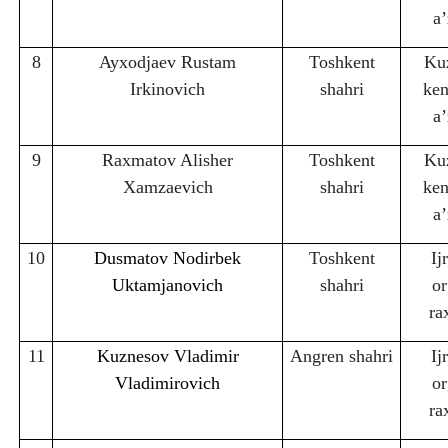
a’
8
Ayxodjaev Rustam
Toshkent
Ku
Irkinovich
shahri
ken
a’
9
Raxmatov Alisher
Toshkent
Ku
Xamzaevich
shahri
ken
a’
10
Dusmatov Nodirbek
Toshkent
Ij
Uktamjanovich
shahri
or
ra
11
Kuznesov Vladimir
Angren shahri
Ij
Vladimirovich
or
ra