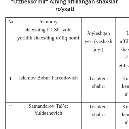
“O‘zbekko‘mir” AJning affillangan shaxslar
ro‘yxati
№
Jismoniy
shaxsning F.I.Sh. yoki
Joylashgan
U
yuridik shaxsning to‘liq nomi
yeri (yashash
affi
joyi)
sha
e’
etili
Islamov Bobur Farxodovich
1
Toshkent
Ku
shahri
ken
a’
Samandarov Tal’at
2
Toshkent
Ku
Yuldashevich
shahri
ken
a’