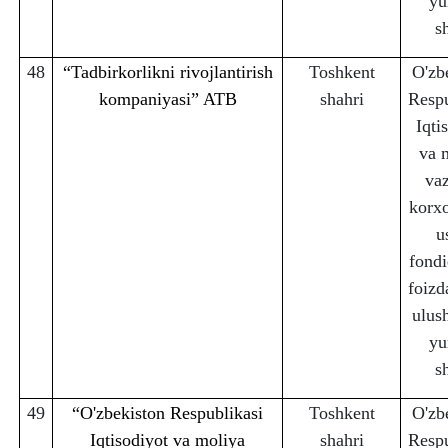
yu
s
48
“Tadbirkorlikni rivojlantirish
Toshkent
O'zb
kompaniyasi” ATB
sha
h
ri
Respu
Iqti
va 
vaz
korx
u
fondi
foizd
ulus
yu
s
49
“O'zbekiston Respublikasi
Toshkent
O'zb
Iqtisodiyot va moliya
sha
h
ri
Respu