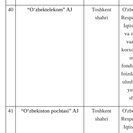
40
“Oʻzbektelekom” AJ
Toshkent
O'zb
sha
h
ri
Respu
Iqti
va 
vaz
korx
u
fondi
foizd
ulus
yu
s
41
“Oʻzbekiston pochtasi” AJ
Toshkent
O'zb
sha
h
ri
Respu
Iqti