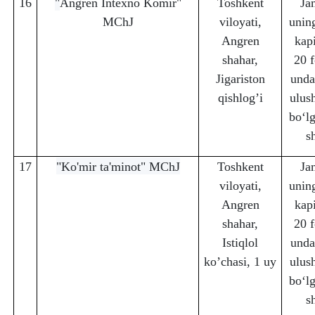
16
"
Angren Intexno Komir"
Toshkent
Ja
MChJ
viloyati,
unin
Angren
kapi
sha
h
ar,
20 f
Jigariston
unda
q
ishlog
’
i
ulus
bo‘lg
s
17
"Ko'mir ta'minot" MChJ
Toshkent
Ja
viloyati,
unin
Angren
kapi
sha
h
ar,
20 f
Isti
q
lol
unda
k
o’
chasi, 1 uy
ulus
bo‘lg
s