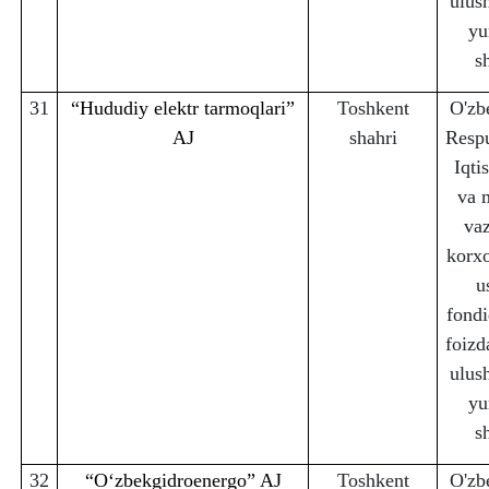
ulus
yu
s
31
“Hududiy elektr tarmoqlari”
Toshkent
O'zb
AJ
sha
h
ri
Respu
Iqti
va 
vaz
korx
u
fondi
foizd
ulus
yu
s
32
“Oʻzbekgidroenergo” AJ
Toshkent
O'zb