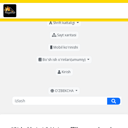
Ko'zi ojizlar uchun
Shrift kattaligi
Sayt xaritasi
Mobil ko'rinishi
Bo'sh ish o'rinlari(umumiy)
Kirish
OʼZBEKCHA