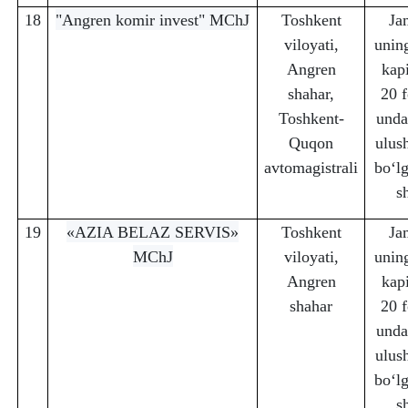
18
"Angren komir invest" MChJ
Toshkent
Ja
viloyati,
unin
Angren
kapi
sha
h
ar,
20 f
Toshkent-
unda
Q
u
q
on
ulus
avtomagistrali
bo‘lg
s
19
«AZIA BELAZ SERVIS»
Toshkent
Ja
MChJ
viloyati,
unin
Angren
kapi
sha
h
ar
20 f
unda
ulus
bo‘lg
s