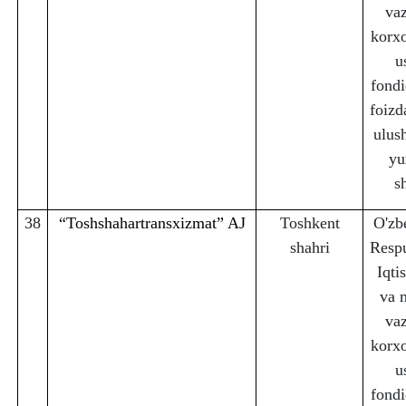
vaz
korx
u
fondi
foizd
ulus
yu
s
38
“Toshshahartransxizmat” AJ
Toshkent
O'zb
sha
h
ri
Respu
Iqti
va 
vaz
korx
u
fondi