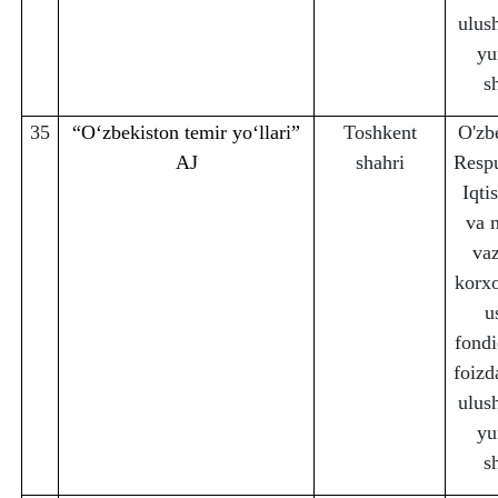
ulus
yu
s
35
“Oʻzbekiston temir yoʻllari”
Toshkent
O'zb
AJ
sha
h
ri
Respu
Iqti
va 
vaz
korx
u
fondi
foizd
ulus
yu
s