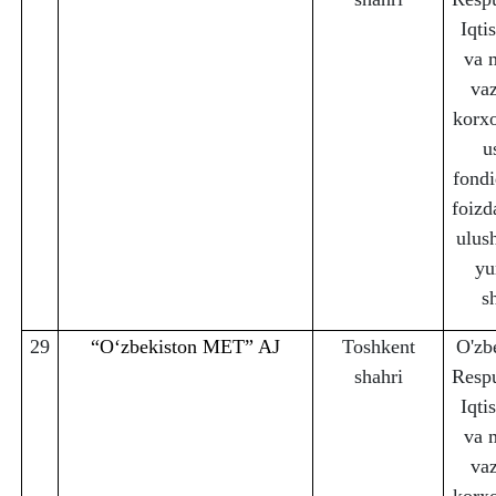
Iqti
va 
vaz
korx
u
fondi
foizd
ulus
yu
s
29
“Oʻzbekiston MET” AJ
Toshkent
O'zb
sha
h
ri
Respu
Iqti
va 
vaz