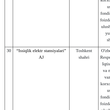
korx
u
fondi
foizd
ulus
yu
s
30
“Issiqlik elektr stansiyalari”
Toshkent
O'zb
AJ
sha
h
ri
Respu
Iqti
va 
vaz
korx
u
fondi
foizd