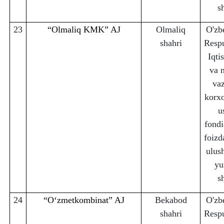
s
23
“Olmaliq KMK” AJ
Olmaliq
O'zb
sha
h
ri
Respu
Iqti
va 
vaz
korx
u
fondi
foizd
ulus
yu
s
24
“Oʻzmetkombinat” AJ
Bekabod
O'zb
sha
h
ri
Respu