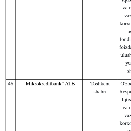
va 
vaz
korx
u
fondi
foizd
ulus
yu
s
46
“Mikrokreditbank” ATB
Toshkent
O'zb
sha
h
ri
Respu
Iqti
va 
vaz
korx