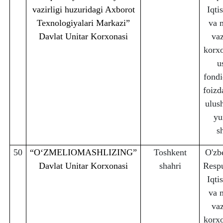
vazirligi huzuridagi Axborot
Iqti
Texnologiyalari Markazi”
va 
Davlat Unitar Korxonasi
vaz
korx
u
fondi
foizd
ulus
yu
s
50
“OʻZMELIOMASHLIZING”
Toshkent
O'zb
Davlat Unitar Korxonasi
sha
h
ri
Respu
Iqti
va 
vaz
korx