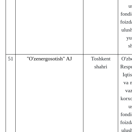
u
fondi
foizd
ulus
yu
s
51
"O'zenergosotish" AJ
Toshkent
O'zb
sha
h
ri
Respu
Iqti
va 
vaz
korx
u
fondi
foizd
ulus