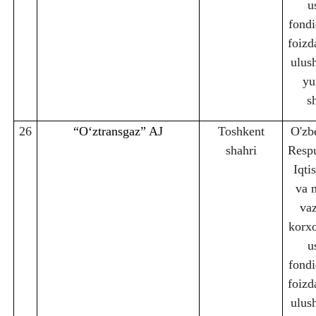
u
fondi
foizd
ulus
yu
s
26
“Oʻztransgaz” AJ
Toshkent
O'zb
sha
h
ri
Respu
Iqti
va 
vaz
korx
u
fondi
foizd
ulus