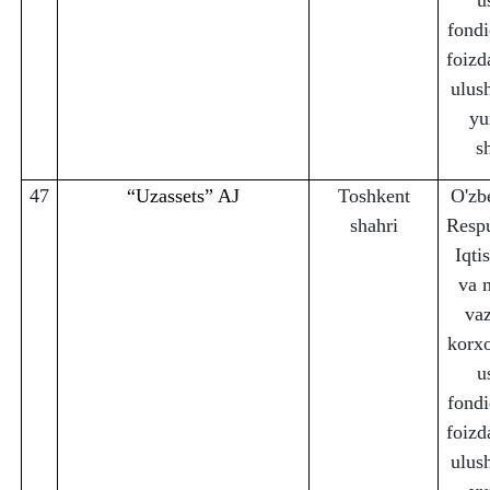
u
fondi
foizd
ulus
yu
s
47
“Uzassets” AJ
Toshkent
O'zb
sha
h
ri
Respu
Iqti
va 
vaz
korx
u
fondi
foizd
ulus