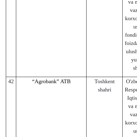
va 
vaz
korx
u
fondi
foizd
ulus
yu
s
42
“Agrobank” ATB
Toshkent
O'zb
sha
h
ri
Respu
Iqti
va 
vaz
korx
u