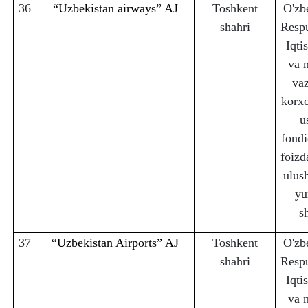
36
“Uzbekistan airways” AJ
Toshkent
O'zb
sha
h
ri
Respu
Iqti
va 
vaz
korx
u
fondi
foizd
ulus
yu
s
37
“Uzbekistan Airports” AJ
Toshkent
O'zb
sha
h
ri
Respu
Iqti
va 