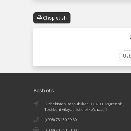
Chop etish
Bosh ofis
O'zbekiston Respublikasi 110200, Angren sh.,
Toshkent viloyati, Istiqlol ko'chasi, 1
(+998) 78 150 39 80
(+998) 78 150 39 89