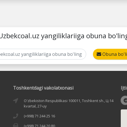
Uzbekcoal.uz yangiliklariiga obuna bo'lin
Obuna bo'l
Toshkentdagi vakolatxonasi
Ij
O'zbekiston Respublikasi 100011, Toshkent sh., Ц-14
kvartal, 27-uy
(+998) 71 244 25 16
(+998) 71 244 20 80