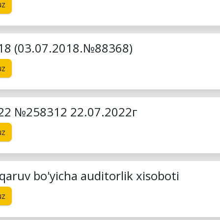
uz
018 (03.07.2018.№88368)
uz
022 №258312 22.07.2022г
uz
aruv bo'yicha auditorlik xisoboti
uz