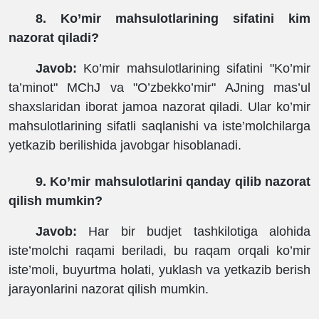
8. Ko’mir mahsulotlarining sifatini kim
nazorat qiladi?
Javob:
Ko’mir mahsulotlarining sifatini "Ko’mir
ta’minot" MChJ va "O’zbekko’mir" AJning mas’ul
shaxslaridan iborat jamoa nazorat qiladi. Ular ko’mir
mahsulotlarining sifatli saqlanishi va iste’molchilarga
yetkazib berilishida javobgar hisoblanadi.
9. Ko’mir mahsulotlarini qanday qilib nazorat
qilish mumkin?
Javob:
Har bir budjet tashkilotiga alohida
iste’molchi raqami beriladi, bu raqam orqali ko’mir
iste’moli, buyurtma holati, yuklash va yetkazib berish
jarayonlarini nazorat qilish mumkin.