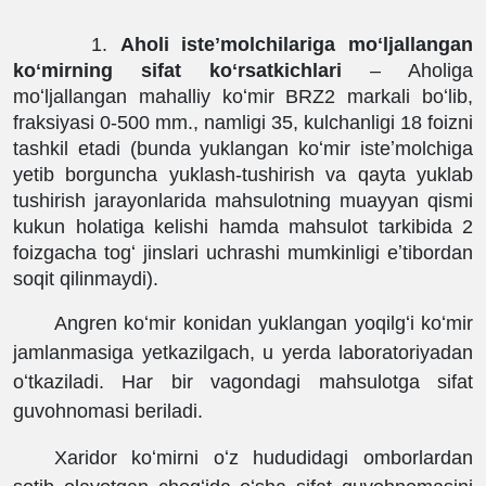
1.
Aholi isteʼmolchilariga moʻljallangan
koʻmirning sifat koʻrsatkichlari
‒ Aholiga
moʻljallangan mahalliy koʻmir BRZ2 markali boʻlib,
fraksiyasi 0-500 mm., namligi 35, kulchanligi 18 foizni
tashkil etadi (bunda yuklangan koʻmir isteʼmolchiga
yetib borguncha yuklash-tushirish va qayta yuklab
tushirish jarayonlarida mahsulotning muayyan qismi
kukun holatiga kelishi hamda mahsulot tarkibida 2
foizgacha togʻ jinslari uchrashi mumkinligi eʼtibordan
soqit qilinmaydi).
Angren koʻmir konidan yuklangan yoqilgʻi koʻmir
jamlanmasiga yetkazilgach, u yerda laboratoriyadan
oʻtkaziladi. Har bir vagondagi mahsulotga sifat
guvohnomasi beriladi.
Xaridor koʻmirni oʻz hududidagi omborlardan