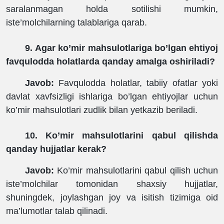
saralanmagan holda sotilishi mumkin,
iste’molchilarning talablariga qarab.
9. Agar ko’mir mahsulotlariga bo’lgan ehtiyoj
favqulodda holatlarda qanday amalga oshiriladi?
Javob:
Favqulodda holatlar, tabiiy ofatlar yoki
davlat xavfsizligi ishlariga bo’lgan ehtiyojlar uchun
ko’mir mahsulotlari zudlik bilan yetkazib beriladi.
10. Ko’mir mahsulotlarini qabul qilishda
qanday hujjatlar kerak?
Javob:
Ko’mir mahsulotlarini qabul qilish uchun
iste’molchilar tomonidan shaxsiy hujjatlar,
shuningdek, joylashgan joy va isitish tizimiga oid
ma’lumotlar talab qilinadi.