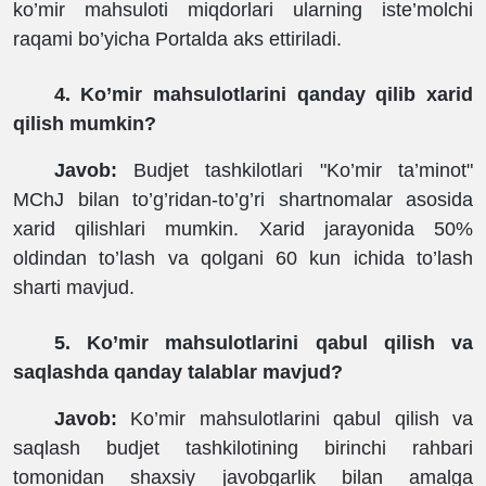
ko’mir mahsuloti miqdorlari ularning iste’molchi
raqami bo’yicha Portalda aks ettiriladi.
4. Ko’mir mahsulotlarini qanday qilib xarid
qilish mumkin?
Javob:
Budjet tashkilotlari "Ko’mir ta’minot"
MChJ bilan to’g’ridan-to’g’ri shartnomalar asosida
xarid qilishlari mumkin. Xarid jarayonida 50%
oldindan to’lash va qolgani 60 kun ichida to’lash
sharti mavjud.
5. Ko’mir mahsulotlarini qabul qilish va
saqlashda qanday talablar mavjud?
Javob:
Ko’mir mahsulotlarini qabul qilish va
saqlash budjet tashkilotining birinchi rahbari
tomonidan shaxsiy javobgarlik bilan amalga