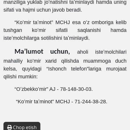
manziliga yuklab joʻnatishni taʼminlaydi hamda uning
sifati va hajmi uchun javob beradi.
“
Koʻmir taʼminot
”
MCHJ esa oʻz omboriga kelib
tushgan koʻmir sifatli saqlanishi hamda
isteʼmolchilarga sotilishini taʼminlaydi.
Maʼlumot uchun,
aholi isteʼmolchilari
mahalliy koʻmir xarid qilishda muammoga duch
kelsa, quyidagi
“
Ishonch telefon
”
lariga murojaat
qilishi mumkin:
“
Oʻzbekkoʻmir
”
AJ - 78-148-30-03.
“
Koʻmir taʼminot
”
MCHJ - 71-244-38-28.
Chop etish