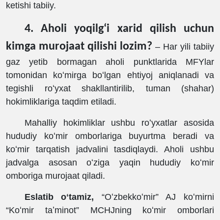
ketishi tabiiy.
4. Aholi yoqilgʻi xarid qilish uchun
kimga murojaat qilishi lozim?
‒ Har yili tabiiy
gaz yetib bormagan aholi punktlarida MFYlar
tomonidan koʻmirga boʻlgan ehtiyoj aniqlanadi va
tegishli roʻyxat shakllantirilib, tuman (shahar)
hokimliklariga taqdim etiladi.
Mahalliy hokimliklar ushbu roʻyxatlar asosida
hududiy koʻmir omborlariga buyurtma beradi va
koʻmir tarqatish jadvalini tasdiqlaydi. Aholi ushbu
jadvalga asosan oʻziga yaqin hududiy koʻmir
omboriga murojaat qiladi.
Eslatib oʻtamiz,
“
Oʻzbekkoʻmir
”
AJ koʻmirni
“
Koʻmir taʼminot
”
MCHJning koʻmir omborlari