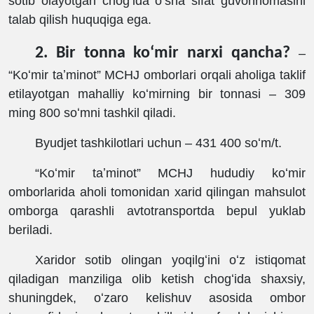
sotib olayotgan chogʻida oʻsha sifat guvohnomasini
talab qilish huquqiga ega.
2. Bir tonna koʻmir narxi qancha?
‒
“
Koʻmir taʼminot
”
MCHJ omborlari orqali aholiga taklif
etilayotgan mahalliy koʻmirning bir tonnasi ‒ 309
ming
8
00 soʻmni tashkil qiladi.
Byudjet tashkilotlari uchun – 431 400 soʻm/t.
“
Koʻmir taʼminot
”
MCHJ hududiy koʻmir
omborlarida aholi tomonidan xarid qilingan mahsulot
omborga qarashli avtotransportda bepul yuklab
beriladi.
Xaridor sotib olingan yoqilgʻini oʻz istiqomat
qiladigan manziliga olib ketish chogʻida shaxsiy,
shuningdek, oʻzaro kelishuv asosida ombor