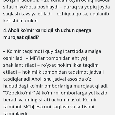
sifatini yo‘qota boshlaydi – quruq va yopiq joyda
saqlash tavsiya etiladi – ochiqda qolsa, uqalanib
ketishi mumkin
4. Aholi ko‘mir xarid qilish uchun qaerga
murojaat qiladi?
– Ko‘mir taqsimoti quyidagi tartibda amalga
oshiriladi: – MFYlar tomonidan ehtiyoj
shakllantiriladi – ro‘yxat hokimlikka taqdim
etiladi – hokimlik tomonidan taqsimot jadvali
tasdiqlanadi Aholi shu jadval asosida o‘z
hududidagi ko‘mir omborlariga murojaat qiladi.
“O‘zbekko‘mir” AJ ko‘mirni omborlarga yetkazib
beradi va uning sifati uchun mas’ul, Ko‘mir
ta’minot MChJ esa uni saqlash va sotishni
ta’minlaydi.