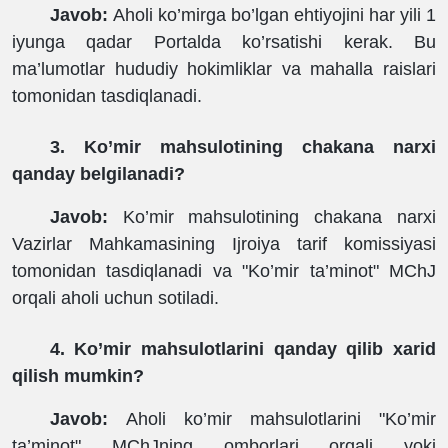
Javob:
Aholi ko’mirga bo’lgan ehtiyojini har yili 1
iyunga qadar Portalda ko’rsatishi kerak. Bu
ma’lumotlar hududiy hokimliklar va mahalla raislari
tomonidan tasdiqlanadi.
3. Ko’mir mahsulotining chakana narxi
qanday belgilanadi?
Javob:
Ko’mir mahsulotining chakana narxi
Vazirlar Mahkamasining Ijroiya tarif komissiyasi
tomonidan tasdiqlanadi va "Ko’mir ta’minot" MChJ
orqali aholi uchun sotiladi.
4. Ko’mir mahsulotlarini qanday qilib xarid
qilish mumkin?
Javob:
Aholi ko’mir mahsulotlarini "Ko’mir
ta’minot" MChJning omborlari orqali yoki