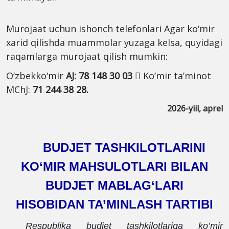
Murojaat uchun ishonch telefonlari Agar ko‘mir
xarid qilishda muammolar yuzaga kelsa, quyidagi
raqamlarga murojaat qilish mumkin:
O‘zbekko‘mir
AJ: 78 148 30 03
 Ko‘mir ta’minot
MChJ:
71 244 38 28.
2026-yiil, aprel
BUDJET TASHKILOTLARINI
KO‘MIR MAHSULOTLARI BILAN
BUDJET MABLAG‘LARI
HISOBIDAN
TA’MINLASH TARTIBI
Respublika budjet tashkilotlariga ko’mir