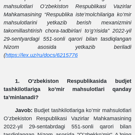
mahsulotlari O’zbekiston Respublikasi Vazirlar
Mahkamasining “Respublika iste’molchilariga ko’mir
mahsulotlarini yetkazib berish mexanizmini
takomillashtirish chora-tadbirlari to’g’risida” 2022-yil
29-sentyardagi 551-sonli qarori bilan tasdiqlangan
Nizom asosida yetkazib beriladi
(
https://lex.uz/ru/docs/6215776
1. O’zbekiston Respublikasida budjet
tashkilotlariga ko’mir mahsulotlari qanday
ta’minlanadi?
Javob:
Budjet tashkilotlariga ko’mir mahsulotlari
O’zbekiston Respublikasi Vazirlar Mahkamasining
2022-yil 29-sentabrdagi 551-sonli qarori bilan
tasdiqlangan Nizom asosida "O’zbekko’mir" AJning