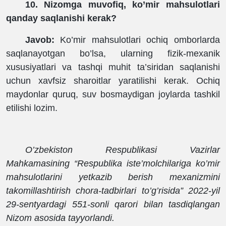
10. Nizomga muvofiq, ko’mir mahsulotlari
qanday saqlanishi kerak?
Javob:
Ko’mir mahsulotlari ochiq omborlarda
saqlanayotgan bo’lsa, ularning fizik-mexanik
xususiyatlari va tashqi muhit ta’siridan saqlanishi
uchun xavfsiz sharoitlar yaratilishi kerak. Ochiq
maydonlar quruq, suv bosmaydigan joylarda tashkil
etilishi lozim.
O’zbekiston Respublikasi Vazirlar
Mahkamasining “Respublika iste’molchilariga ko’mir
mahsulotlarini yetkazib berish mexanizmini
takomillashtirish chora-tadbirlari to’g’risida” 2022-yil
29-sentyardagi 551-sonli qarori bilan tasdiqlangan
Nizom asosida tayyorlandi.