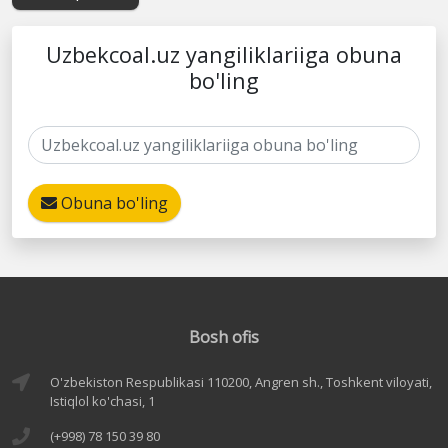
Uzbekcoal.uz yangiliklariiga obuna
bo'ling
Obuna bo'ling
Bosh ofis
O'zbekiston Respublikasi 110200, Angren sh., Toshkent viloyati,
Istiqlol ko'chasi, 1
(+998) 78 150 39 80