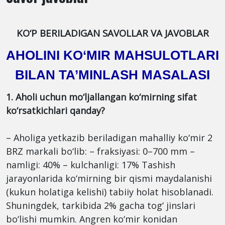
KO‘P BERILADIGAN SAVOLLAR VA JAVOBLAR
AHOLINI KO‘MIR MAHSULOTLARI
BILAN TA’MINLASH MASALASI
1. Aholi uchun mo‘ljallangan ko‘mirning sifat
ko‘rsatkichlari qanday?
– Aholiga yetkazib beriladigan mahalliy ko‘mir 2
BRZ markali bo‘lib: – fraksiyasi: 0–700 mm –
namligi: 40% – kulchanligi: 17% Tashish
jarayonlarida ko‘mirning bir qismi maydalanishi
(kukun holatiga kelishi) tabiiy holat hisoblanadi.
Shuningdek, tarkibida 2% gacha tog‘ jinslari
bo‘lishi mumkin. Angren ko‘mir konidan