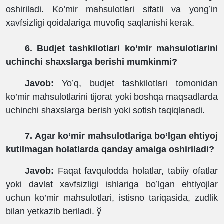
oshiriladi. Ko’mir mahsulotlari sifatli va yong’in
xavfsizligi qoidalariga muvofiq saqlanishi kerak.
6. Budjet tashkilotlari ko’mir mahsulotlarini
uchinchi shaxslarga berishi mumkinmi?
Javob:
Yo’q, budjet tashkilotlari tomonidan
ko’mir mahsulotlarini tijorat yoki boshqa maqsadlarda
uchinchi shaxslarga berish yoki sotish taqiqlanadi.
7. Agar ko’mir mahsulotlariga bo’lgan ehtiyoj
kutilmagan holatlarda qanday amalga oshiriladi?
Javob:
Faqat favqulodda holatlar, tabiiy ofatlar
yoki davlat xavfsizligi ishlariga bo’lgan ehtiyojlar
uchun ko’mir mahsulotlari, istisno tariqasida, zudlik
bilan yetkazib beriladi.
ў