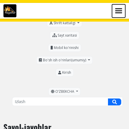
Ko'zi ojizlar uchun
Shrift kattaligi
Sayt xaritasi
Mobil ko'rinishi
Bo'sh ish o'rinlari(umumiy)
Kirish
OʼZBEKCHA
Savol-javoblar