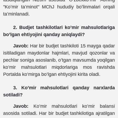
"Ko’mir ta’minot" MChJ hududiy bo’linmalari orqali
ta’minlanadi.
2. Budjet tashkilotlari ko’mir mahsulotlariga
bo’lgan ehtiyojini qanday aniqlaydi?
Javob:
Har bir budjet tashkiloti 15 mayga qadar
isitiladigan maydonlar hajmlari, mavjud qozonlar va
pechlar soniga asoslanib, o’tgan mavsumda yoqilgan
ko’mir mahsulotlari miqdorlariga mos ravishda
Portalda ko’mirga bo’lgan ehtiyojini kirita oladi.
3. Ko’mir mahsulotlari qanday narxlarda
sotiladi?
Javob:
Ko’mir mahsulotlari ko’mir balansi
asosida sotiladi. Har bir budjet tashkilotiga ajratilgan