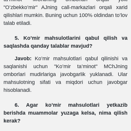
"O’zbekko’mir" AJning call-markazlari orqali xarid
qilishlari mumkin. Buning uchun 100% oldindan to’lov
talab etiladi.
5. Ko’mir mahsulotlarini qabul qilish va
saqlashda qanday talablar mavjud?
Javob:
Ko’mir mahsulotlari qabul qilinishi va
saqlanishi uchun "Ko’mir ta’minot" MChJning
omborlari mudirlariga javobgarlik yuklanadi. Ular
mahsulotning sifati va miqdori uchun javobgar
hisoblanadi.
6. Agar ko’mir mahsulotlari yetkazib
berishda muammolar yuzaga kelsa, nima qilish
kerak?