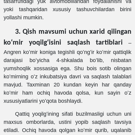
tasarrufidagi yuk avtomobillaridan foydalanishi va
yoki tashqaridan xususiy tashuvchilardan birini
yollashi mumkin.
3. Qish mavsumi uchun xarid qilingan
koʻmir yoqilgʻisini saqlash tartiblari
‒
Angren koʻmir koniga tegishli qoʻngʻir koʻmir qattiqlik
darajasi boʻyicha 4-shkalada boʻlib, nisbatan
yumshoqlik xossasiga ega. Shu bois sotib olingan
koʻmirning oʻz inkubatsiya davri va saqlash talablari
mavjud. Taxminan 20 kundan keyin har qanday
koʻmir ham ochiq havoda qolsa, kun sayin oʻz
xususiyatlarini yoʻqota boshlaydi.
Qattiq yoqilgʻining sifati buzilmasligi uchun uni
maxsus omborlarda, ustini yopib saqlash tavsiya
etiladi. Ochiq havoda qolgan koʻmir qurib, uqalanib