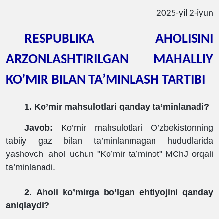
2025-yil 2-iyun
RESPUBLIKA AHOLISINI
ARZONLAS
H
TIRILGAN MAHALLIY
KO’MIR BILAN TA’MINLAS
H TARTIBI
1. Ko’mir mahsulotlari qanday ta’minlanadi?
Javob:
Ko’mir mahsulotlari O’zbekistonning
tabiiy gaz bilan ta’minlanmagan hududlarida
yashovchi aholi uchun "Ko’mir ta’minot" MChJ orqali
ta’minlanadi.
2. Aholi ko’mirga bo’lgan ehtiyojini qanday
aniqlaydi?