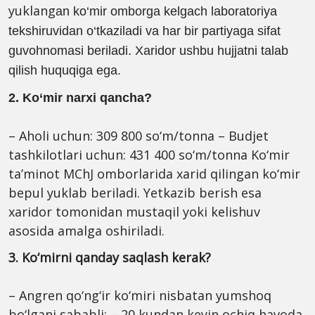
yuklang
an ko‘mir omborga kelgach laboratoriya
tekshiruvidan o‘tkaziladi va har bir partiyaga sifat
guvohnomasi beriladi. Xaridor ushbu hujjatni talab
qilish huquqiga ega.
2. Ko‘mir narxi qancha?
– Aholi uchun: 309 800 so‘m/tonna – Budjet
tashkilotlari uchun: 431 400 so‘m/tonna Ko‘mir
ta’minot MChJ omborlarida xarid qilingan ko‘mir
bepul yuklab beriladi. Yetkazib berish esa
xaridor tomonidan mustaqil yoki kelishuv
asosida amalga oshiriladi.
3. Ko‘mirni qanday saqlash kerak?
– Angren qo‘ng‘ir ko‘miri nisbatan yumshoq
bo‘lgani sababli: – 20 kundan keyin ochiq havoda