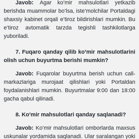
Javob:
Agar ko’mir mahsulotlari yetkazib
berishda muammolar bo’lsa, iste’molchilar Portaldagi
shaxsiy kabinet orqali e’tiroz bildirishlari mumkin. Bu
e’tiroz avtomatik tarzda tegishli tashkilotlarga
yuboriladi.
7. Fuqaro qanday qilib ko’mir mahsulotlarini
olish uchun buyurtma berishi mumkin?
Javob:
Fuqarolar buyurtma berish uchun call-
markazlariga murojaat qilishlari yoki Portaldan
foydalanishlari mumkin. Buyurtmalar 9:00 dan 18:00
gacha qabul qilinadi.
8. Ko’mir mahsulotlari qanday saqlanadi?
Javob:
Ko’mir mahsulotlari omborlarda maxsus
uskunalar yordamida saqlanadi. Ular saralangan yoki