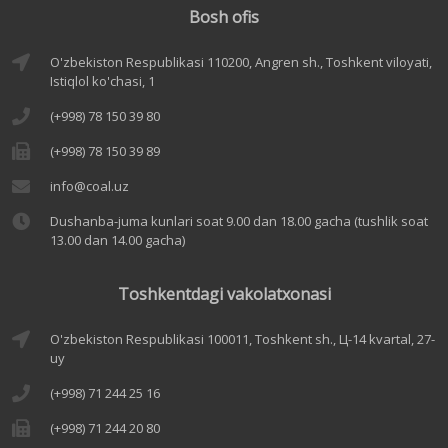
Bosh ofis
O'zbekiston Respublikasi 110200, Angren sh., Toshkent viloyati,
Istiqlol ko'chasi, 1
(+998) 78 150 39 80
(+998) 78 150 39 89
info@coal.uz
Dushanba-juma kunlari soat 9.00 dan 18.00 gacha (tushlik soat
13.00 dan 14.00 gacha)
Toshkentdagi vakolatxonasi
O'zbekiston Respublikasi 100011, Toshkent sh., Ц-14 kvartal, 27-
uy
(+998) 71 244 25 16
(+998) 71 244 20 80