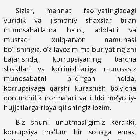
Sizlar, mehnat faoliyatingizdagi
yuridik va jismoniy shaxslar bilan
munosabatlarda halol, adolatli va
mustaqil xulq-atvor namunasi
bo‘lishingiz, o‘z lavozim majburiyatingizni
bajarishda, korrupsiyaning barcha
shakllari va ko‘rinishlariga murosasiz
munosabatni bildirgan holda,
korrupsiyaga qarshi kurashish bo‘yicha
qonunchilik normalari va ichki me’yoriy-
hujjatlarga rioya qilishingiz lozim.
Biz shuni unutmasligimiz kerakki,
korrupsiya ma’lum bir sohaga emas,