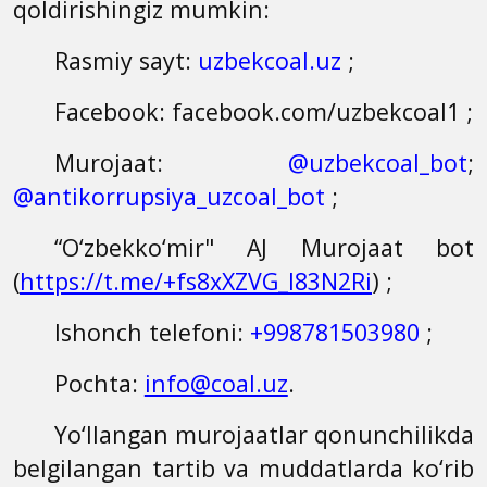
qoldirishingiz mumkin:
Rasmiy sayt:
uzbekcoal.uz
;
Facebook: facebook.com/uzbekcoal1 ;
Murojaat:
@uzbekcoal_bot
;
@antikorrupsiya_uzcoal_bot
;
“
O‘zbekko‘mir" AJ Murojaat bot
(
https://t.me/+fs8xXZVG_I83N2Ri
) ;
Ishonch telefoni:
+998781503980
;
Pochta:
info@coal.uz
.
Yo‘llangan murojaatlar qonunchilikda
belgilangan tartib va muddatlarda ko‘rib