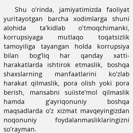
Shu o‘rinda, jamiyatimizda faoliyat
yuritayotgan barcha xodimlarga shuni
alohida ta’kidlab o’tmoqchimanki,
korrupsiyaga mutlaqo toqatsizlik
tamoyiliga tayangan holda korrupsiya
bilan bog‘liq har qanday xatti-
harakatlarda ishtirok etmaslik, boshqa
shaxslarning manfaatlarini ko‘zlab
harakat qilmaslik, pora olish yoki pora
berish, mansabni suiiste’mol
qilmaslik
hamda g‘ayriqonuniy boshqa
maqsadlarda o‘z xizmat mavqeyingizdan
noqonuniy foydalanmasliklaringizni
so’rayman.