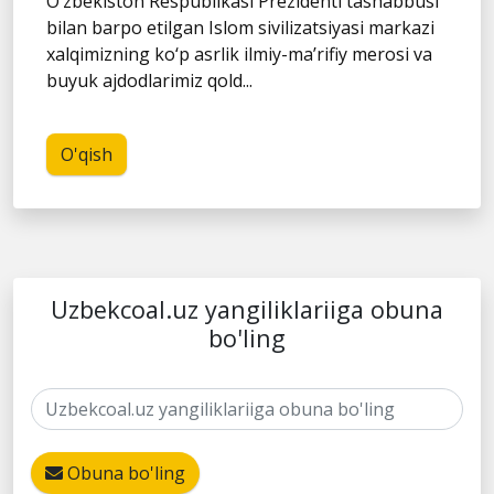
O‘zbekiston Respublikasi Prezidenti tashabbusi
bilan barpo etilgan Islom sivilizatsiyasi markazi
xalqimizning ko‘p asrlik ilmiy-ma’rifiy merosi va
buyuk ajdodlarimiz qold...
O'qish
Uzbekcoal.uz yangiliklariiga obuna
bo'ling
Obuna bo'ling