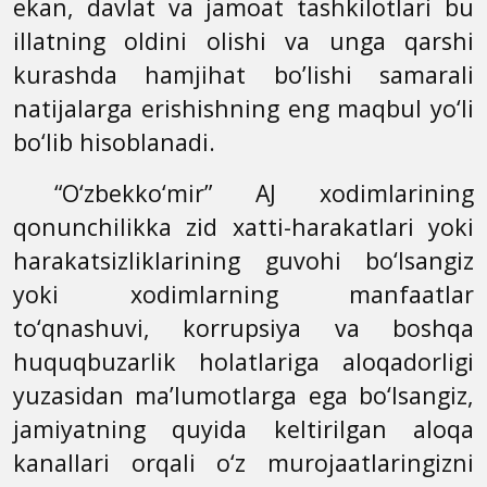
ekan, davlat va jamoat tashkilotlari bu
illatning oldini olishi va unga qarshi
kurashda hamjihat bo’lishi samarali
natijalarga erishishning eng maqbul yo‘li
bo‘lib hisoblanadi.
“O‘zbekko‘mir” AJ xodimlarining
qonunchilikka zid xatti-harakatlari yoki
harakatsizliklarining guvohi bo‘lsangiz
yoki xodimlarning manfaatlar
to‘qnashuvi, korrupsiya va boshqa
huquqbuzarlik holatlariga aloqadorligi
yuzasidan ma’lumotlarga ega bo‘lsangiz,
jamiyatning quyida keltirilgan aloqa
kanallari orqali o‘z murojaatlaringizni