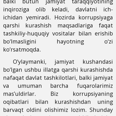
balki butun jamiyat taraqqiyotining
inqiroziga olib keladi, davlatni ich-
ichidan yemiradi. Hozirda korrupsiyaga
qarshi kurashish maqsadlariga faqat
tashkiliy-huquqiy vositalar bilan erishib
bo‘lmasligini hayotning o‘zi
ko‘rsatmoqda.
O‘ylaymanki, jamiyat kushandasi
bo‘lgan ushbu illatga qarshi kurashishda
nafaqat davlat tashkilotlari, balki jamiyat
va umuman barcha fuqarolarimiz
mas’uldirlar. Biz korrupsiyaning
oqibatlari bilan kurashishdan uning
barvaqt oldini olishimiz lozim. Shunday