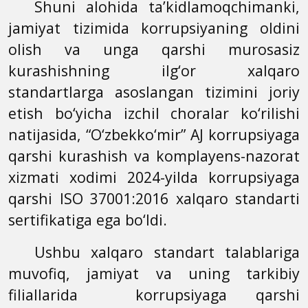
Shuni alohida ta’kidlamoqchimanki,
jamiyat tizimida korrupsiyaning oldini
olish va unga qarshi murosasiz
kurashishning ilg‘or xalqaro
standartlarga asoslangan tizimini joriy
etish bo‘yicha izchil choralar ko‘rilishi
natijasida, “O‘zbekko‘mir” AJ korrupsiyaga
qarshi kurashish va komplayens-nazorat
xizmati xodimi 2024-yilda korrupsiyaga
qarshi ISO 37001:2016 xalqaro standarti
sertifikatiga ega bo‘ldi.
Ushbu xalqaro standart talablariga
muvofiq, jamiyat va uning tarkibiy
filiallarida korrupsiyaga qarshi