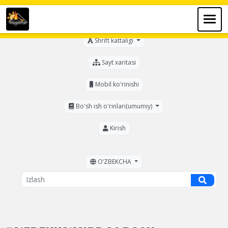
Ko'zi ojizlar uchun
Shrift kattaligi
Sayt xaritasi
Mobil ko'rinishi
Bo'sh ish o'rinlari(umumiy)
Kirish
OʼZBEKCHA