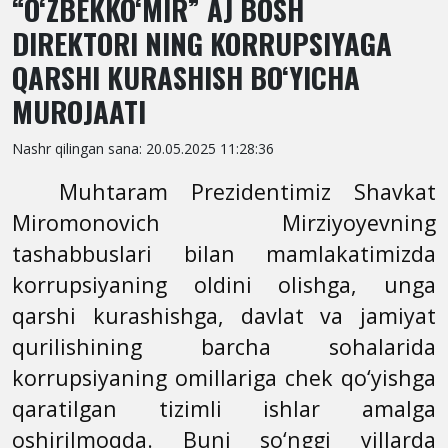
“O‘ZBEKKO‘MIR” AJ BOSH
DIREKTORI NING KORRUPSIYAGA
QARSHI KURASHISH BO‘YICHA
MUROJAATI
Nashr qilingan sana: 20.05.2025 11:28:36
Muhtaram Prezidentimiz Shavkat
Miromonovich Mirziyoyevning
tashabbuslari bilan mamlakatimizda
korrupsiyaning oldini olishga, unga
qarshi kurashishga, davlat va jamiyat
qurilishining barcha sohalarida
korrupsiyaning omillariga chek qo‘yishga
qaratilgan tizimli ishlar amalga
oshirilmoqda. Buni so‘nggi yillarda