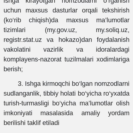
ishga kirayotgan nomzodlarni o‘rganish
uchun maxsus dasturlar orqali tekshirish
(ko‘rib chiqish)da maxsus ma’lumotlar
tizimlari (my.gov.uz, my.soliq.uz,
registr.stat.uz va hokazo)dan foydalanish
vakolatini vazirlik va idoralardagi
komplayens-nazorat tuzilmalari xodimlariga
berish;
3. Ishga kirmoqchi bo‘lgan nomzodlarni
sudlanganlik, tibbiy holati bo‘yicha ro‘yxatda
turish-turmasligi bo‘yicha ma’lumotlar olish
imkoniyati masalasida amaliy yordam
berilishi taklif etiladi