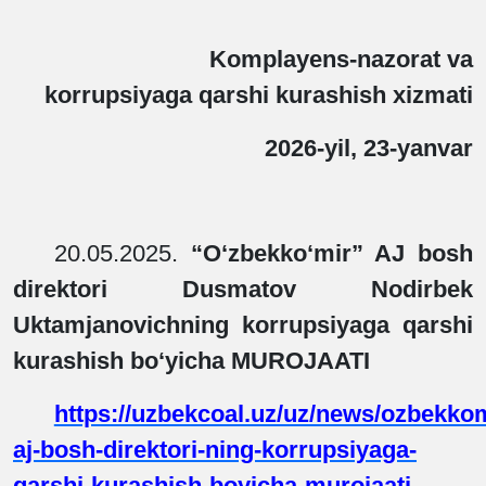
Komplayens-nazorat va
korrupsiyaga qarshi kurashish xizmati
2026
-yil, 23-yanvar
20.05.2025.
“O‘zbekko‘mir” AJ bosh
direktori Dusmatov Nodirbek
Uktamjanovichning korrupsiyaga qarshi
kurashish bo‘yicha MUROJAATI
https://uzbekcoal.uz/uz/news/ozbekkom
aj-bosh-direktori-ning-korrupsiyaga-
qarshi-kurashish-boyicha-murojaati