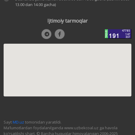
13.00 dan 14.00 gacha)
Ijtimoiy tarmoqlar
Sayt
MD.uz
tomonidan yaratildi.
Ma’lumotlardan foydalanilganda www.uzbekcoal.uz ga havola
ko‘rsatilishi shart. © Barcha huquqlar himoyalangan 2006-2025