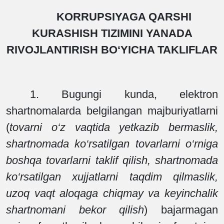
KORRUPSIYAGA QARSHI
KURASHISH TIZIMINI YANADA
RIVOJLANTIRISH BO‘YICHA TAKLIFLAR
1. Bugungi kunda, elektron
shartnomalarda belgilangan majburiyatlarni
(
tovarni o‘z vaqtida yetkazib bermaslik,
shartnomada ko‘rsatilgan tovarlarni o‘rniga
boshqa tovarlarni taklif qilish, shartnomada
ko‘rsatilgan xujjatlarni taqdim qilmaslik,
uzoq vaqt aloqaga chiqmay va keyinchalik
shartnomani bekor qilish
) bajarmagan