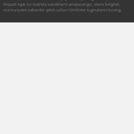
Diqqat! Agar siz matnda xatoliklarni aniqlasangiz, ularni belgilab,
ma’muriyatni xabardor qilish uchun Ctrl+Enter tugmalarini bosing.