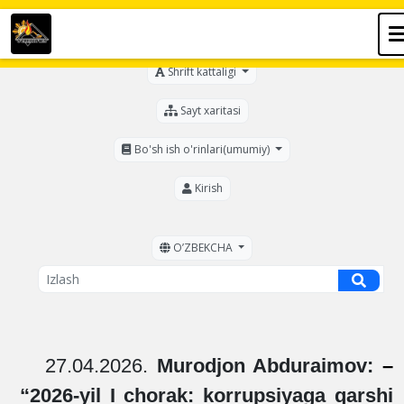
Ko'zi ojizlar uchun
Shrift kattaligi
Sayt xaritasi
Bo'sh ish o'rinlari(umumiy)
Kirish
OʼZBEKCHA
27.04.2026.
Murodjon Abduraimov:
–
“
2026-yil I chorak: korrupsiyaga qarshi