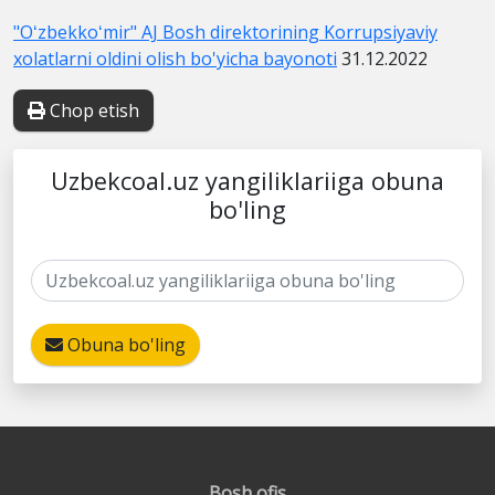
"Oʻzbekkoʻmir" AJ Bosh direktorining Korrupsiyaviy
xolatlarni oldini olish bo'yicha bayonoti
31.12.2022
Chop etish
Uzbekcoal.uz yangiliklariiga obuna
bo'ling
Obuna bo'ling
Bosh ofis