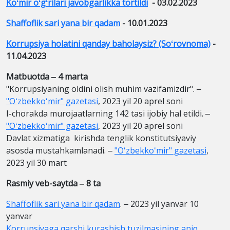
Koʻmir oʻgʻrilari javobgarlikka tortildi
- 03.02.2023
Shaffoflik sari yana bir qadam
- 10.01.2023
Korrupsiya holatini qanday baholaysiz? (Soʻrovnoma)
-
11.04.2023
Matbuotda ‒ 4 marta
"Korrupsiyaning oldini olish muhim vazifamizdir". ‒
"Oʻzbekkoʻmir" gazetasi
, 2023 yil 20 aprel soni
I-chorakda murojaatlarning 142 tasi ijobiy hal etildi. ‒
"Oʻzbekkoʻmir" gazetasi
, 2023 yil 20 aprel soni
Davlat xizmatiga kirishda tenglik konstitutsiyaviy
asosda mustahkamlanadi. ‒
"Oʻzbekkoʻmir" gazetasi
,
2023 yil 30 mart
Rasmiy veb-saytda ‒ 8 ta
Shaffoflik sari yana bir qadam
. ‒ 2023 yil yanvar 10
yanvar
Korrupsiyaga qarshi kurashish tuzilmasining aniq