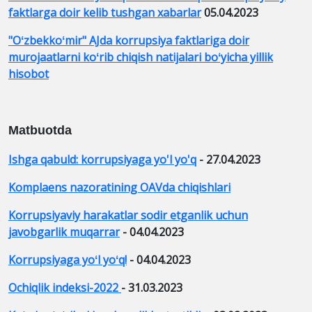
faktlarga doir kelib tushgan xabarlar
05.04.2023
"Oʻzbekkoʻmir" AJda korrupsiya faktlariga doir
murojaatlarni koʻrib chiqish natijalari boʻyicha yillik
hisobot
Matbuotda
Ishga qabuld: korrupsiyaga yo'l yo'q
- 27.04.2023
Komplaens nazoratining OAVda chiqishlari
Korrupsiyaviy harakatlar sodir etganlik uchun
javobgarlik muqarrar
- 04.04.2023
Korrupsiyaga yoʻl yoʻq!
- 04.04.2023
Ochiqlik indeksi-2022
- 31.03.2023