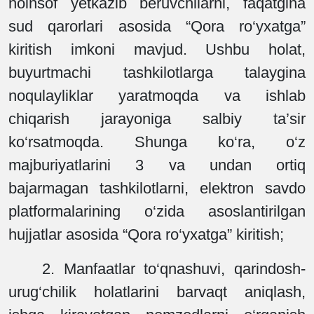
noinsof yetkazib beruvchilarni, faqatgina
sud qarorlari asosida “Qora ro‘yxatga”
kiritish imkoni mavjud. Ushbu holat,
buyurtmachi tashkilotlarga talaygina
noqulayliklar yaratmoqda va ishlab
chiqarish jarayoniga salbiy ta’sir
ko‘rsatmoqda. Shunga ko‘ra, o‘z
majburiyatlarini 3 va undan ortiq
bajarmagan tashkilotlarni, elektron savdo
platformalarining o‘zida asoslantirilgan
hujjatlar asosida “Qora ro‘yxatga” kiritish;
2. Manfaatlar to‘qnashuvi, qarindosh-
urug‘chilik holatlarini barvaqt aniqlash,