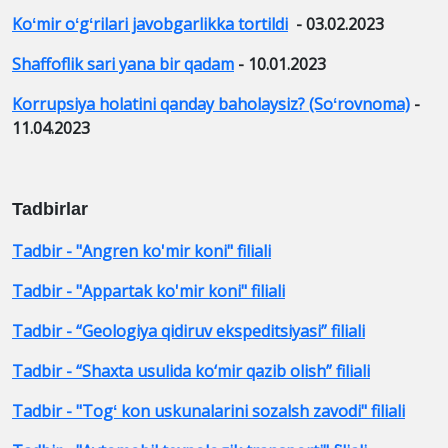
Koʻmir oʻgʻrilari javobgarlikka tortildi
- 03.02.2023
Shaffoflik sari yana bir qadam
- 10.01.2023
Korrupsiya holatini qanday baholaysiz? (Soʻrovnoma)
-
11.04.2023
Tadbirlar
Tadbir - "Angren ko'mir koni" filiali
Tadbir - "Appartak ko'mir koni" filiali
Tadbir - “Geologiya qidiruv ekspeditsiyasi” filiali
Tadbir - “Shaxta usulida ko‘mir qazib olish” filiali
Tadbir - "Togʻ kon uskunalarini sozalsh zavodi" filiali