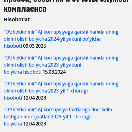
комплаенса
Hisobotlar
"Oʻzbekkoʻmir" AJ korrupsiyaga qarshi hamda uning
oldini olish bo'yicha 2024-yil yakuni bo'yicha
hisoboti
09.03.2025
"Oʻzbekkoʻmir" AJ korrupsiyaga qarshi hamda uning
oldini olish bo'yicha 2023-yil yakuni
bo'yicha hisoboti
15.03.2024
"Oʻzbekkoʻmir" AJ korrupsiyaga qarshi hamda uning
oldini olish bo'yicha 2023-yil 1-choragi
hisoboti
12.04.2023
"Oʻzbekkoʻmir" AJ korrupsiya faktlariga doir kelib
tushgan murojaatlar 2023-yil 1-choragi
bo'yicha
12.04.2023