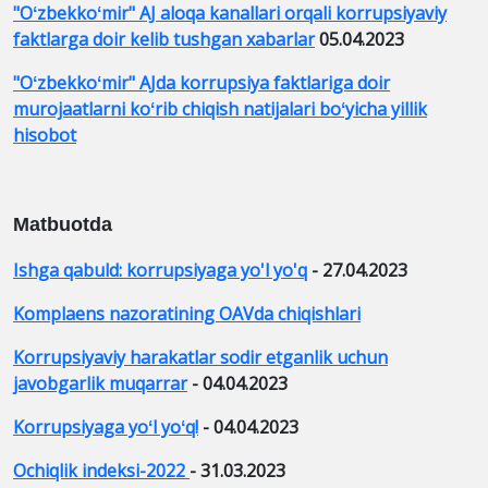
"Oʻzbekkoʻmir" AJ aloqa kanallari orqali korrupsiyaviy
faktlarga doir kelib tushgan xabarlar
05.04.2023
"Oʻzbekkoʻmir" AJda korrupsiya faktlariga doir
murojaatlarni koʻrib chiqish natijalari boʻyicha yillik
hisobot
Matbuotda
Ishga qabuld: korrupsiyaga yo'l yo'q
- 27.04.2023
Komplaens nazoratining OAVda chiqishlari
Korrupsiyaviy harakatlar sodir etganlik uchun
javobgarlik muqarrar
- 04.04.2023
Korrupsiyaga yoʻl yoʻq!
- 04.04.2023
Ochiqlik indeksi-2022
- 31.03.2023