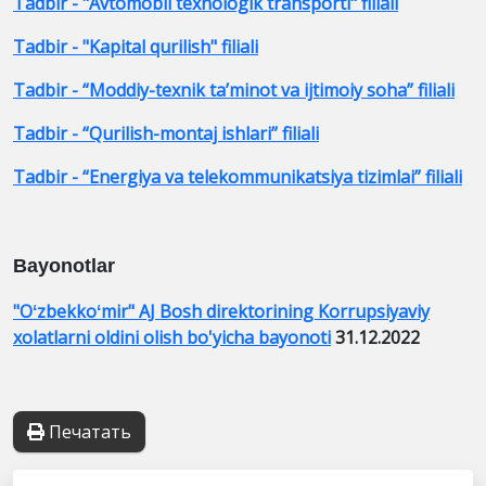
Tadbir - "Avtomobil texnologik transporti" filiali
Tadbir - "Kapital qurilish" filiali
Tadbir - “Moddiy-texnik ta’minot va ijtimoiy soha” filiali
Tadbir - “Qurilish-montaj ishlari” filiali
Tadbir - “Energiya va telekommunikatsiya tizimlai” filiali
Bayonotlar
"Oʻzbekkoʻmir" AJ Bosh direktorining Korrupsiyaviy
xolatlarni oldini olish bo'yicha bayonoti
31.12.2022
Печатать