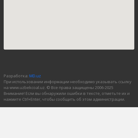
Разработка:
MD.uz
При использовании информации необходимо указывать ссылку
на www.uzbekcoal.uz. © Все права защищены 2006-2025
Внимание! Если вы обнаружили ошибки в тексте, отметьте их и
нажмите Ctrl+Enter, чтобы сообщить об этом администрации.