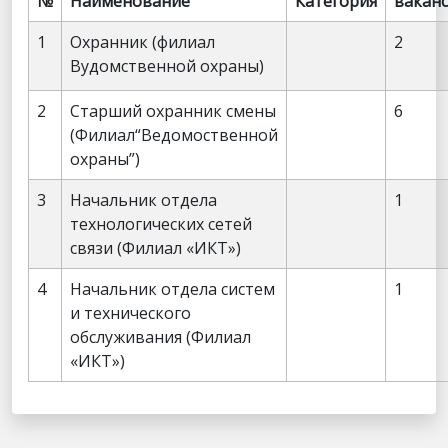
№
Наименование
Категория
вакан
1
Охранник (филиал
2
Вудомственной охраны)
2
Старший охранник смены
6
(Филиал“Ведомоственной
охраны”)
3
Начальник отдела
1
технологических сетей
связи (Филиал «ИКТ»)
4
Начальник отдела систем
1
и технического
обслуживания (Филиал
«ИКТ»)