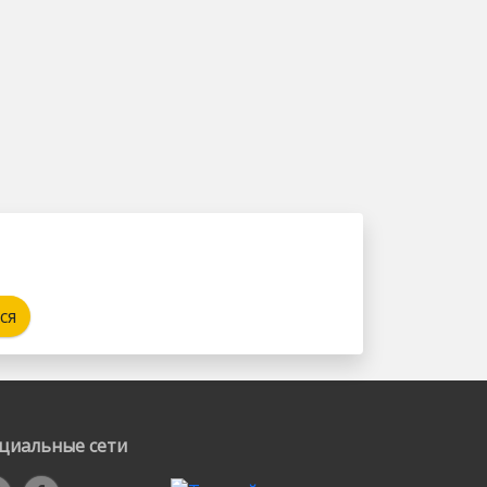
ся
циальные сети