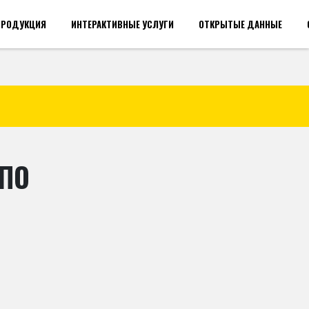
ПРОДУКЦИЯ
ИНТЕРАКТИВНЫЕ УСЛУГИ
ОТКРЫТЫЕ ДАННЫЕ
акансии(общий)
Войти
ПО