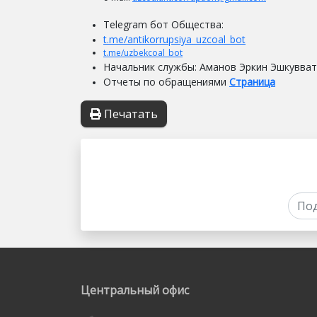
Telegram бот Общества:
t.me/antikorrupsiya_uzcoal_bot
t.me/uzbekcoal_bot
Начальник службы: Аманов Эркин Эшкувват
Отчеты по обращениями
Страница
Печатать
Центральный офис