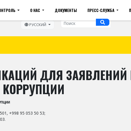
КОНТРОЛЬ
О НАС
ДОКУМЕНТЫ
ПРЕСС-СЛУЖБА
змер шрифта
Карта сайта
Мобильная версия
В
РУССКИЙ
КАЦИЙ ДЛЯ ЗАЯВЛЕНИЙ 
 КОРРУПЦИИ
упции
1, +998 95 053 50 53;
03.