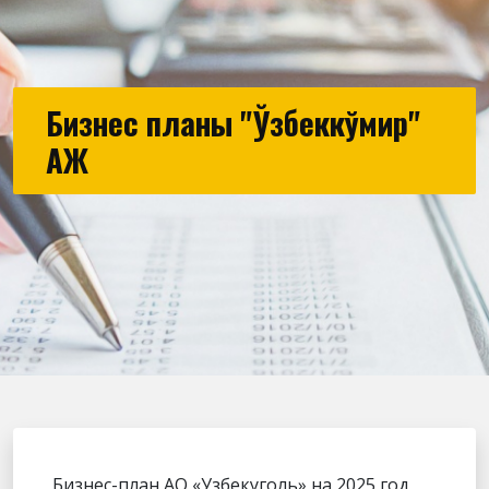
Бизнес планы "Ўзбеккўмир"
АЖ
Бизнес-план АО «Узбекуголь» на 2025 год