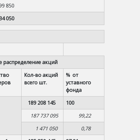
99 850
34 050
е распределение акций
ство
Кол-во акций
% от
еров
всего шт.
уставного
фонда
189 208 145
100
187 737 095
99,22
1 471 050
0,78