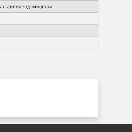
ган дивиденд миқдори