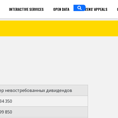
INTERACTIVE SERVICES
OPEN DATA
CITIZENS' APPEALS
in
ENGLISH
ер невостребованных дивидендов
34 350
99 850