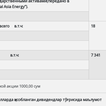
ударственными активами(передано в
 Asia Energy”).
лица всего в.т.ч:
18
го в.т.ч:
7 341
ой акции 1000,00 сум
лларда ҳисобланган дивидендлар тўғрисида маълумот