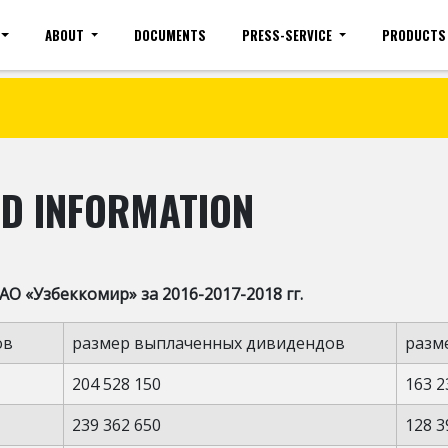
ABOUT
DOCUMENTS
PRESS-SERVICE
PRODUCTS
Site map
Mobile version
Vacancies(common)
Sign 
D INFORMATION
О «Узбеккомир» за 2016-2017-2018 гг.
ов
размер выплаченных дивидендов
разм
204 528 150
163 2
239 362 650
128 3