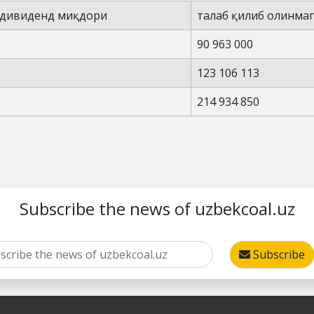
 дивиденд миқдори
талаб қилиб олинма
90 963 000
123 106 113
214 934 850
Subscribe the news of uzbekcoal.uz
Subscribe