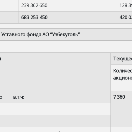
239 362 650
128 3
683 253 450
420 0
Уставного фонда АО “Узбекуголь”
м
Текуще
Количе
акцион
его в.т.ч:
7 360