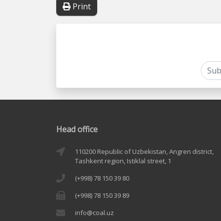
Print
Head office
110200 Republic of Uzbekistan, Angren district,
Tashkent region, Istiklal street, 1
(+998) 78 150 39 80
(+998) 78 150 39 89
info@coal.uz