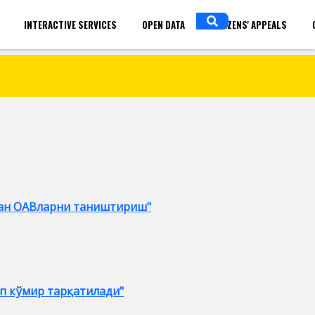
INTERACTIVE SERVICES
OPEN DATA
CITIZENS' APPEALS
in
ENGLISH
лан ОАВларни таништириш"
ўп кўмир тарқатилади"