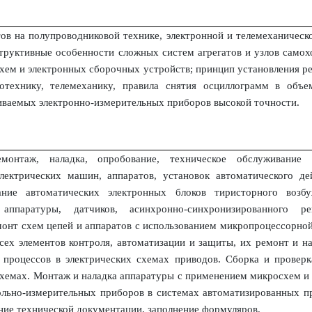
тов на полупроводниковой технике, электронной и телемеханичес
структивные особенности сложных систем агрегатов и узлов само
схем и электронных сборочных устройств; принцип установления 
ротехнику, телемеханику, правила снятия осциллограмм в объ
иваемых электронно-измерительных приборов высокой точности.
монтаж, наладка, опробование, техническое обслуживание
электрических машин, аппаратов, установок автоматического дей
ние автоматических электронных блоков тиристорного возбу
 аппаратуры, датчиков, асинхронно-синхронизированного ре
монт схем цепей и аппаратов с использованием микропроцессорно
сех элементов контроля, автоматизации и защиты, их ремонт и н
 процессов в электрических схемах приводов. Сборка и провер
хемах. Монтаж и наладка аппаратуры с применением микросхем и 
ольно-измерительных приборов в системах автоматизированных пр
ние технической документации, заполнение формуляров.