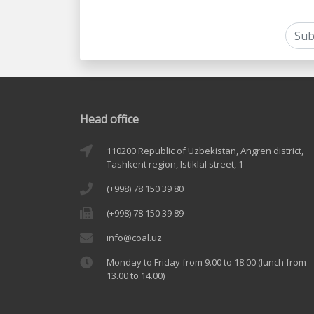
Head office
110200 Republic of Uzbekistan, Angren district,
Tashkent region, Istiklal street, 1
(+998) 78 150 39 80
(+998) 78 150 39 89
info@coal.uz
Monday to Friday from 9.00 to 18.00 (lunch from
13.00 to 14.00)