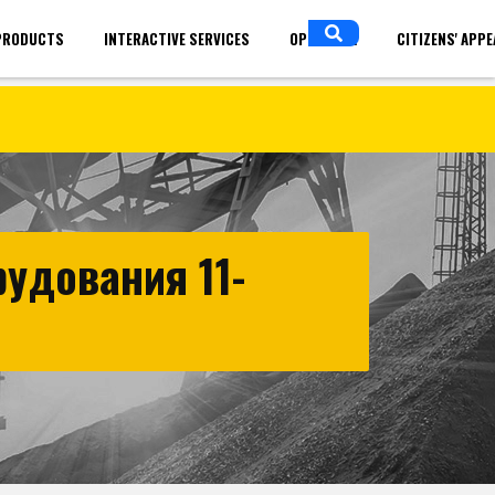
PRODUCTS
INTERACTIVE SERVICES
OPEN DATA
CITIZENS' APP
in
ENGLISH
удования 11-