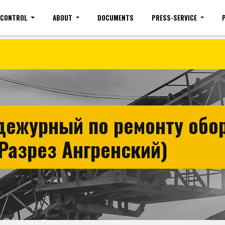
 CONTROL
ABOUT
DOCUMENTS
PRESS-SERVICE
Site map
Mobile version
Vacancies(common)
Sign 
дежурный по ремонту обор
Разрез Ангренский)