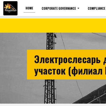
HOME
CORPORATE GOVERNANCE
COMPLIANCE
For the visually impaired
Font size
Электрослесарь 
участок (филиал 