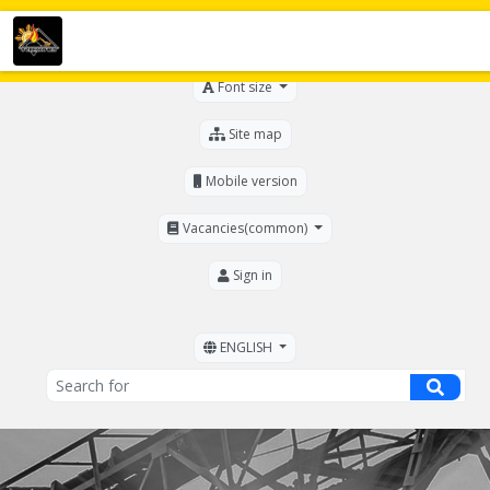
For the visually impaired
Font size
Site map
Mobile version
Vacancies(common)
Sign in
ENGLISH