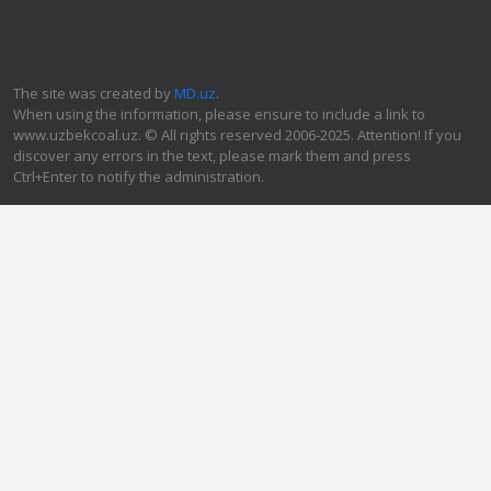
The site was created by
MD.uz
.
When using the information, please ensure to include a link to
www.uzbekcoal.uz. © All rights reserved 2006-2025. Attention! If you
discover any errors in the text, please mark them and press
Ctrl+Enter to notify the administration.