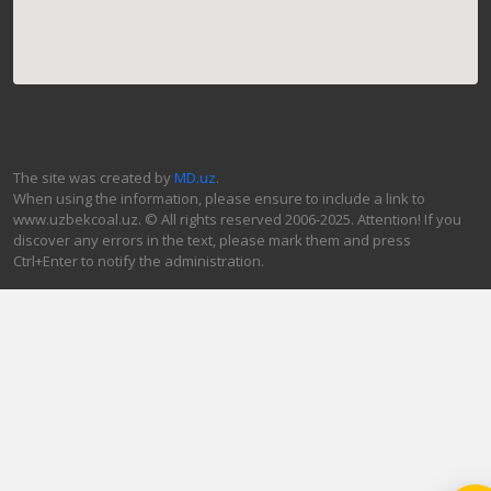
The site was created by
MD.uz
.
When using the information, please ensure to include a link to
www.uzbekcoal.uz. © All rights reserved 2006-2025. Attention! If you
discover any errors in the text, please mark them and press
Ctrl+Enter to notify the administration.