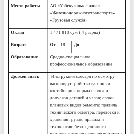
Место работы
АО «Узбекуголь» филиал
«Железнодорожноготранспорта»
«Грузовая служба»
Оклад
1 471
818
сум ( 4 разряд)
Возраст
От
18
До
Образование
Средне-специальное
профессиональное образование
Должен знать
Инструкция слесаря по осмотру
вагонов; устройство вагонов и
контейнеров; нормы износа и
допусков деталей и узлов; сроки
плановых видов ремонта; правила
технического осмотра, перевозки и
хранения грузов; правила и
технологию безотцепочного
ремонта вагонов; передовые методы