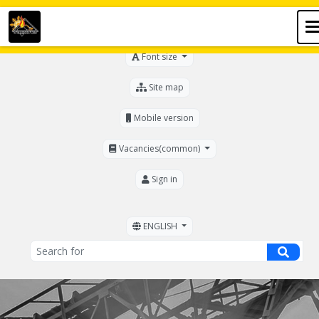
For the visually impaired
Font size
Site map
Mobile version
Vacancies(common)
Sign in
ENGLISH