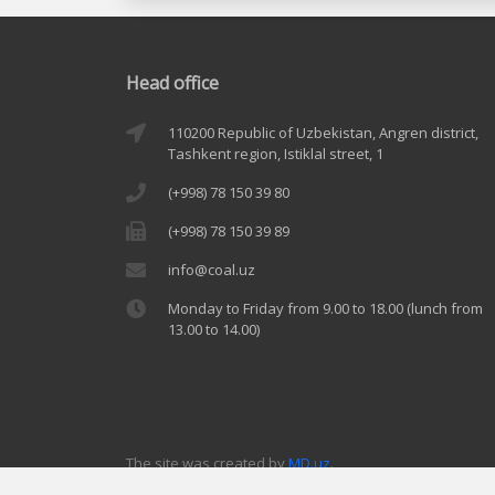
Head office
110200 Republic of Uzbekistan, Angren district,
Tashkent region, Istiklal street, 1
(+998) 78 150 39 80
(+998) 78 150 39 89
info@coal.uz
Monday to Friday from 9.00 to 18.00 (lunch from
13.00 to 14.00)
The site was created by
MD.uz
.
When using the information, please ensure to include a 