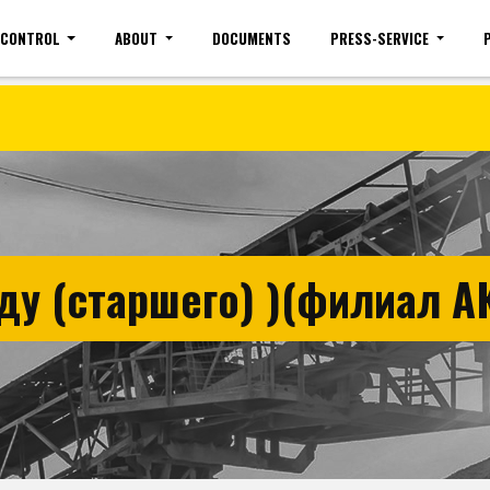
 CONTROL
ABOUT
DOCUMENTS
PRESS-SERVICE
Site map
Mobile version
Vacancies(common)
Sign 
ду (старшего) )(филиал А