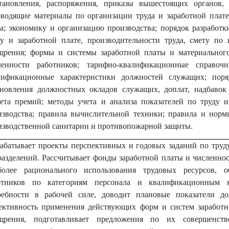
тановления, распоряжения, приказы вышестоящих органов,
оводящие материалы по организации труда и заработной плате;
да; экономику и организацию производства; порядок разработ
ду и заработной плате, производительности труда, смету по
щрения; формы и системы заработной платы и материального
ленности работников; тарифно-квалификационные справо
лификационные характеристики должностей служащих; пор
ановления должностных окладов служащих, доплат, надбавок
чета премий; методы учета и анализа показателей по труду и
изводства; правила вычислительной техники; правила и нормы
изводственной санитарии и противопожарной защиты.
рабатывает проекты перспективных и годовых заданий по труду
разделений. Рассчитывает фонды заработной платы и численно
более рационального использования трудовых ресурсов, о
отников по категориям персонала и квалификационным к
ребности в рабочей силе, доводит плановые показатели до
ективность применения действующих форм и систем заработн
щрения, подготавливает предложения по их совершенств