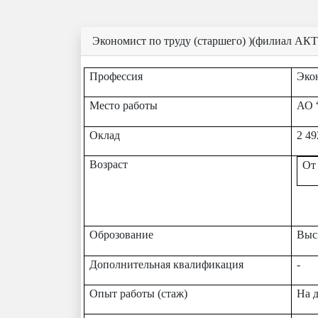
Экономист по труду (старшего) )(филиал АКТ
Профессия
Эко
Место работы
АО
Оклад
2 49
Возраст
От
Оброзование
Выс
Дополнительная квалификация
-
Опыт работы (стаж)
На д