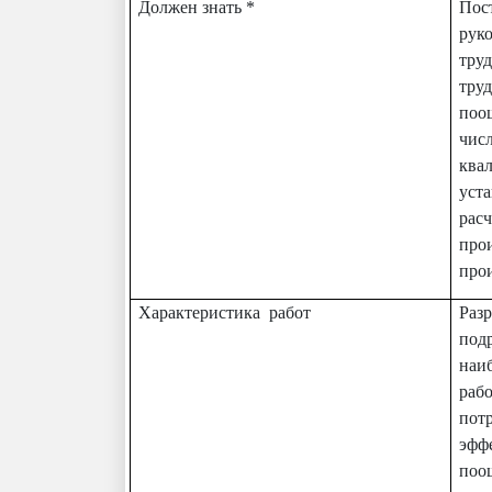
Должен знать *
Пос
рук
тру
тру
поо
чис
ква
уст
рас
про
про
Характеристика работ
Раз
под
наи
раб
пот
эфф
поо