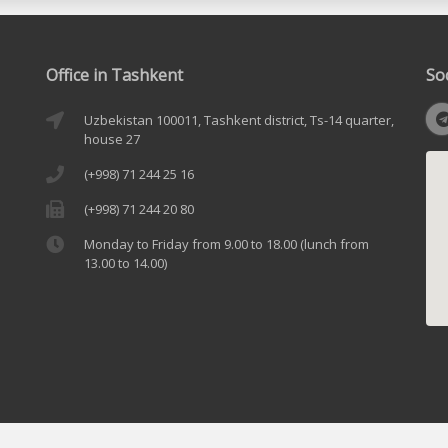
Office in Tashkent
So
Uzbekistan 100011, Tashkent district, Ts-14 quarter,
house 27
(+998) 71 244 25 16
(+998) 71 244 20 80
Monday to Friday from 9.00 to 18.00 (lunch from
13.00 to 14.00)
link to www.uzbekcoal.uz. © All rights reserved 2006-2025. Attention! If y