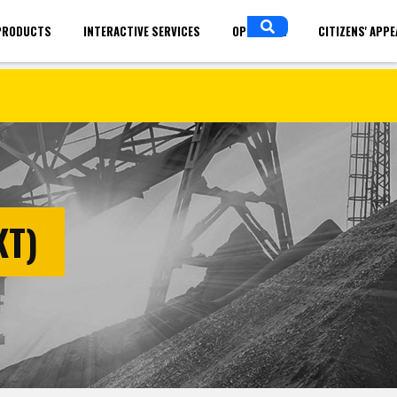
PRODUCTS
INTERACTIVE SERVICES
OPEN DATA
CITIZENS' APP
in
ENGLISH
КТ)