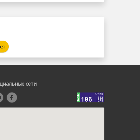
ся
циальные сети