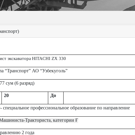
анспорт)
ст экскаватора
HITACHI ZX 330
ла
“Транспорт”
АО
“
Узбекугол
ь”
777
сум (
6
разряд)
20
До
- специальное профессиональное образование по направление
Машиниста-Тракториста, категории
Ғ
равлению 2 года