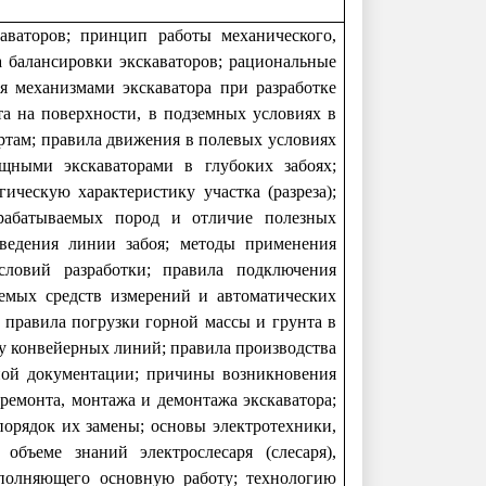
аваторов; принцип работы механического,
а балансировки экскаваторов; рациональные
 механизмами экскаватора при разработке
та на поверхности, в подземных условиях в
ортам; правила движения в полевых условиях
ощными экскаваторами в глубоких забоях;
ческую характеристику участка (разреза);
зрабатываемых пород и отличие полезных
 ведения линии забоя; методы применения
ловий разработки; правила подключения
яемых средств измерений и автоматических
 правила погрузки горной массы и грунта в
у конвейерных линий; правила производства
нной документации; причины возникновения
 ремонта, монтажа и демонтажа экскаватора;
орядок их замены; основы электротехники,
 объеме знаний электрослесаря (слесаря),
ыполняющего основную работу; технологию