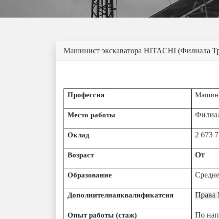
Машинист экскаватора HITACHI (Филиала Тр
Профессия
Машини
Филиа
Место работы
2 673 
Оклад
От
Возраст
Средне
Образование
Права 
Дополнителнаяквалификатсия
По нап
Опыт работы (стаж)