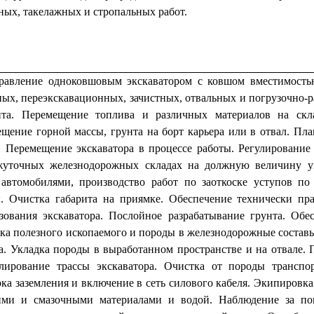
ных, такелажных и стропальных работ.
равление одноковшовым экскаватором с ковшом вместимость
ых, переэкскавационных, зачистных, отвальных и погрузочно-р
та. Перемещение топлива и различных материалов на скла
щение горной массы, грунта на борт карьера или в отвал. Пл
. Перемещение экскаватора в процессе работы. Регулирование
жуточных железнодорожных складах на должную величину уг
автомобилями, производство работ по заоткоске уступов по
. Очистка габарита на приямке. Обеспечение технически пр
зования экскаватора. Послойное разрабатывание грунта. Об
ка полезного ископаемого и породы в железнодорожные состав
а. Укладка породы в выработанном пространстве и на отвале. 
лирование трассы экскаватора. Очистка от породы транспо
ка заземления и включение в сеть силового кабеля. Экипировка 
ими и смазочными материалами и водой. Наблюдение за пок