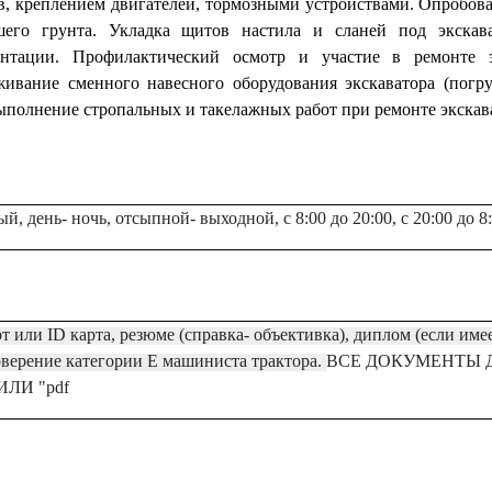
в, креплением двигателей, тормозными устройствами. Опробов
шего грунта. Укладка щитов настила и сланей под экскава
ентации. Профилактический осмотр и участие в ремонте эк
ивание сменного навесного оборудования экскаватора (погру
Выполнение стропальных и такелажных работ при ремонте экскав
й, день- ночь, отсыпной- выходной, с 8:00 до 20:00, с 20:00 до 8
т или ID карта, резюме (справка- объективка), диплом (если име
оверение
категории
Е машиниста трактора
.
ВСЕ ДОКУМЕНТЫ 
 ИЛИ "pdf