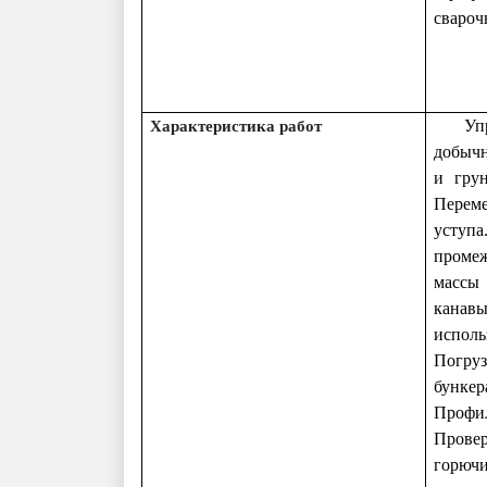
свароч
Уп
Характеристика работ
добычн
и грун
Переме
уступа
проме
массы 
канавы
исполь
Погруз
бункер
Профи
Провер
горюч