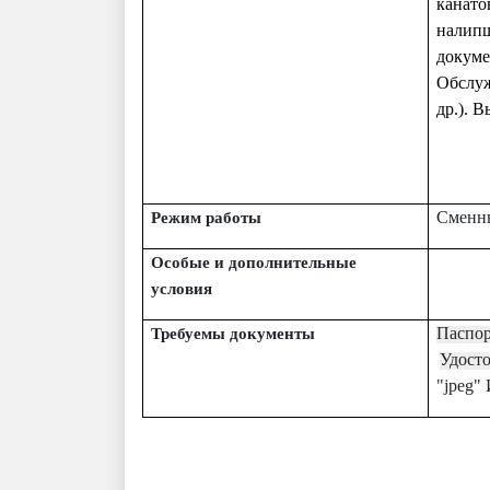
канато
налип
докум
Обслуж
др.). 
Сменны
Режим работы
Особые и дополнительные
условия
Паспор
Требуемы документы
Удост
"jpeg"