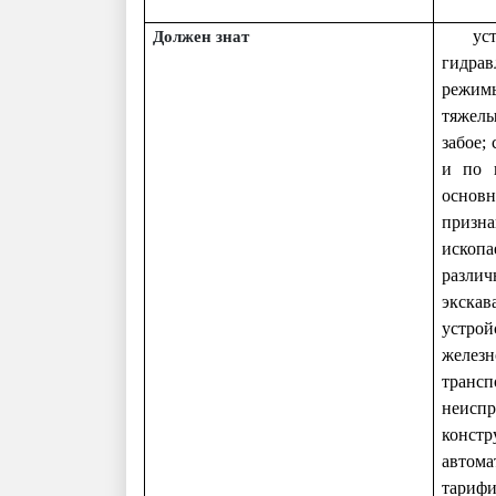
ус
Должен знат
гидрав
режимы
тяжелы
забое;
и по п
основн
призн
ископа
разли
экскав
устрой
железн
трансп
неиспр
констр
автома
тарифи