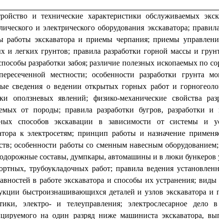
тройство и технические характеристики обслуживаемых экск
лического и электрического оборудования экскаватора; правил
 работы экскаватора и приемы черпания; приемы управления
х и легких грунтов; правила разработки горной массы и грун
 способы разработки забоя; различие полезных ископаемых по с
ересеченной местности; особенности разработки грунта м
ые сведения о ведении открытых горных работ и горногеологи
аки оползневых явлений; физико-механические свойства ра
емых от породы; правила разработки бугров, разработки и
чных способов экскавации в зависимости от системы и ус
атора к электросетям; принцип работы и назначение примен
ств; особенности работы со сменным навесным оборудованием;
одорожные составы, думпкары, автомашины и в люки бункеров 
ортных, трубоукладочных работ; правила ведения установле
авностей в работе экскаватора и способы их устранения; виды
укции быстроизнашивающихся деталей и узлов экскаватора и п
тики, электро- и телеуправления; электрослесарное дело в
цируемого на один разряд ниже машиниста экскаватора, в