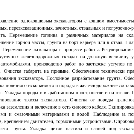
равление одноковшовым экскаватором с ковшом вместимость
ых, переэкскавационных, зачистных, отвальных и погрузочно-р
та. Перемещение топлива и различных материалов на скла
щение горной массы, грунта на борт карьера или в отвал. Пл
. Перемещение экскаватора в процессе работы. Регулирование
жуточных железнодорожных складах на должную величину уг
автомобилями, производство работ по заоткоске уступов по
. Очистка габарита на приямке. Обеспечение технически пр
зования экскаватора. Послойное разрабатывание грунта. Об
ка полезного ископаемого и породы в железнодорожные состав
а. Укладка породы в выработанном пространстве и на отвале. 
лирование трассы экскаватора. Очистка от породы транспо
ка заземления и включение в сеть силового кабеля. Экипировка 
ими и смазочными материалами и водой. Наблюдение за пок
в, креплением двигателей, тормозными устройствами. Опробов
шего грунта. Укладка щитов настила и сланей под экскава