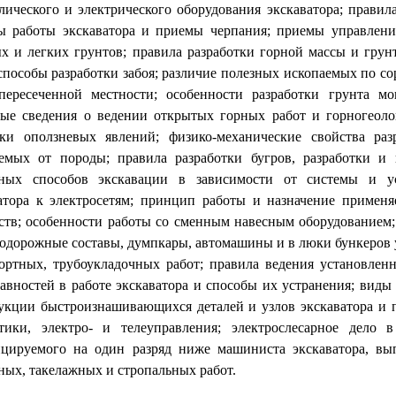
лического и электрического оборудования экскаватора; правил
 работы экскаватора и приемы черпания; приемы управления
х и легких грунтов; правила разработки горной массы и грун
 способы разработки забоя; различие полезных ископаемых по с
ересеченной местности; особенности разработки грунта м
ые сведения о ведении открытых горных работ и горногеологи
аки оползневых явлений; физико-механические свойства ра
емых от породы; правила разработки бугров, разработки и
чных способов экскавации в зависимости от системы и ус
атора к электросетям; принцип работы и назначение примен
ств; особенности работы со сменным навесным оборудованием;
одорожные составы, думпкары, автомашины и в люки бункеров 
ортных, трубоукладочных работ; правила ведения установле
авностей в работе экскаватора и способы их устранения; виды
укции быстроизнашивающихся деталей и узлов экскаватора и п
тики, электро- и телеуправления; электрослесарное дело в
цируемого на один разряд ниже машиниста экскаватора, в
ных, такелажных и стропальных работ.