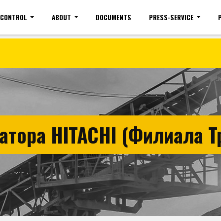
 CONTROL
ABOUT
DOCUMENTS
PRESS-SERVICE
Site map
Mobile version
Vacancies(common)
Sign 
атора HITACHI (Филиала Т