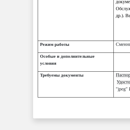
докум
Обслуж
др.). 
Сменны
Режим работы
Особые и дополнительные
условия
Паспор
Требуемы документы
Удост
"jpeg"