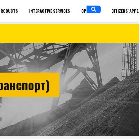
PRODUCTS
INTERACTIVE SERVICES
OPEN DATA
CITIZENS' APP
in
ENGLISH
ранспорт)