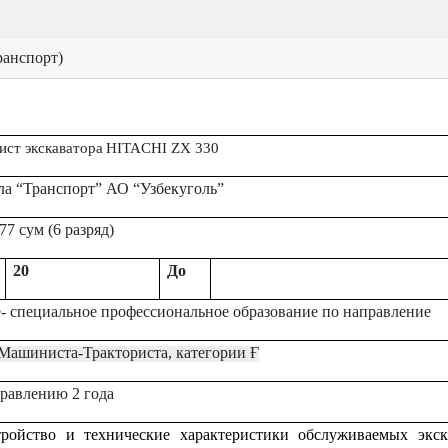
анспорт)
ст экскаватора
HITACHI ZX 330
ла
“Транспорт”
АО
“
Узбекугол
ь”
777
сум (
6
разряд)
20
До
- специальное профессиональное образование по направление
Машиниста-Тракториста, категории
Ғ
равлению 2 года
тройство и технические характеристики обслуживаемых экск