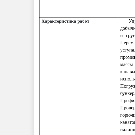
Уп
Характеристика работ
добычн
и грун
Переме
уступа
проме
массы 
канавы
исполь
Погруз
бункер
Профи
Провер
горюч
канато
налип