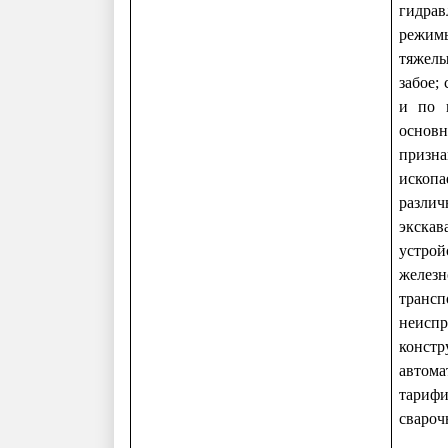
гидрав
режимы
тяжелы
забое;
и по п
основн
призн
ископа
разли
экскав
устрой
железн
трансп
неиспр
констр
автома
тарифи
свароч