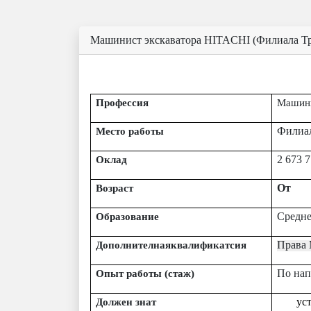
Машинист экскаватора HITACHI (Филиала Тр
Профессия
Машини
Филиа
Место работы
2 673 
Оклад
От
Возраст
Средне
Образование
Права 
Дополнителнаяквалификатсия
По нап
Опыт работы (стаж)
ус
Должен знат