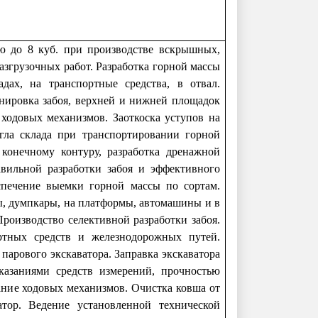
ю до 8 куб. при производстве вскрышных,
азгрузочных работ. Разработка горной массы
дах, на транспортные средства, в отвал.
анировка забоя, верхней и нижней площадок
 ходовых механизмов. Заоткоска уступов на
ла склада при транспортировании горной
 конечному контуру, разработка дренажной
авильной разработки забоя и эффективного
еспечение выемки горной массы по сортам.
ы, думпкары, на платформы, автомашины и в
Производство селективной разработки забоя.
ртных средств и железнодорожных путей.
парового экскаватора. Заправка экскаватора
азаниями средств измерений, прочностью
ание ходовых механизмов. Очистка ковша от
тор. Ведение установленной технической