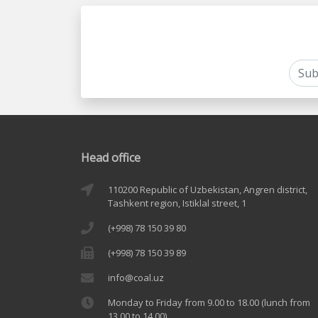
Head office
110200 Republic of Uzbekistan, Angren district,
Tashkent region, Istiklal street, 1
(+998) 78 150 39 80
(+998) 78 150 39 89
info@coal.uz
Monday to Friday from 9.00 to 18.00 (lunch from
13.00 to 14.00)