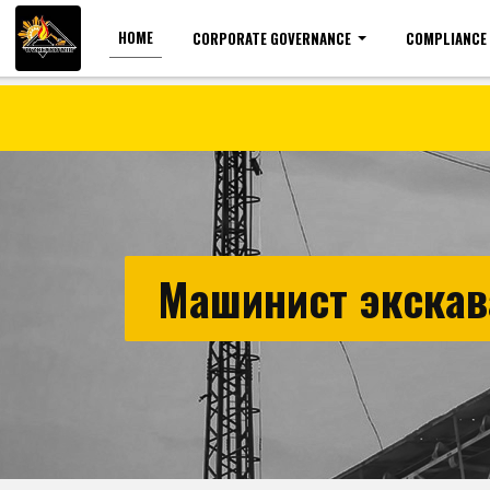
HOME
CORPORATE GOVERNANCE
COMPLIANCE
For the visually impaired
Font size
Машинист экскав