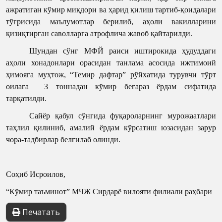
ажратиган кўмир миқдори ва ҳарид қилиш тартиб-қоидалари
тўғрисида маълумотлар берилиб, аҳоли вакилларини
қизиқтирган саволларга атрофлича жавоб қайтарилди.
Шундан сўнг МФЙ раиси иштирокида ҳудуддаги
аҳоли хонадонлари орасидан танлама асосида ижтимоий
ҳимояга муҳтож, “Темир дафтар” рўйхатида турувчи тўрт
оилага 3 тоннадан кўмир беғараз ёрдам сифатида
тарқатилди.
Сайёр қабул сўнгида фуқароларнинг мурожаатлари
таҳлил қилиниб, амалий ёрдам кўрсатиш юзасидан зарур
чора-тадбирлар белгилаб олинди.
Соҳиб Исроилов,
“Кўмир таъминот” МЧЖ Сирдарё вилояти филиали раҳбари
Печатать