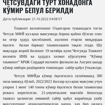
ЧЕТСУВДАГИ ТЎРТ ХОНАДОНГА
КЎМИР БЕПУЛ БЕРИЛДИ
Дата публикации: 21.10.2022 04:08:57
Тошкент вилоятининг Оҳангарон туманидаги тоғли
Четсув МФЙ куз-қиш мавсумида бориш қийин бўлган олис
ва оғир ҳудуд ҳисобланиб, аҳолини етарли миқдордаа
ёқилғи билан барвақт таъминлашни тақазо этади. Шу
мақсадда жорий йилнинг 19 октябрь куни Четсувда Тошкент
вилояти ИИБ ва ҳудудга хизмат кўрсатувчи “Кўмир
таъминот” МЧЖ Сирдарё вилояти филиали ва Ангрен шаҳар
кўмир омбори раҳбарияти томонидан сайёр қабул ўтказилди.
Четсув МФЙда кўмир ёқилғисига эҳтиёжманд 380
оила мавжуд бўлиб, 2022/2023 йиллар куз-қиш мавсуми учун
уларни 1 минг 140 тонна кўмир ёқилғиси билан таъминлаш
режага киритилган. 21-умумтаълим мактаби биносида
ташкил қилинган оммавий сайёр қабул жараёнида ушбу
маҳсулотнинг арзонлаштирилган нархи, ҳар бир оилага