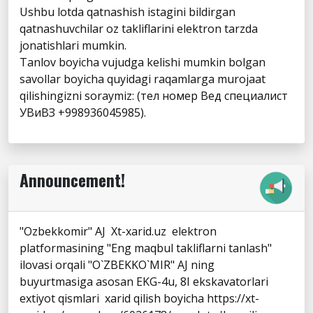
Ushbu lotda qatnashish istagini bildirgan
qatnashuvchilar oz takliflarini elektron tarzda
jonatishlari mumkin.
Tanlov boyicha vujudga kelishi mumkin bolgan
savollar boyicha quyidagi raqamlarga murojaat
qilishingizni soraymiz: (тел номер Вед специалист
УВиВЗ +998936045985).
Announcement!
"Ozbekkomir" AJ Xt-xarid.uz elektron
platformasining "Eng maqbul takliflarni tanlash"
ilovasi orqali "O`ZBEKKO`MIR" AJ ning
buyurtmasiga asosan EKG-4u, 8I ekskavatorlari
extiyot qismlari xarid qilish boyicha https://xt-