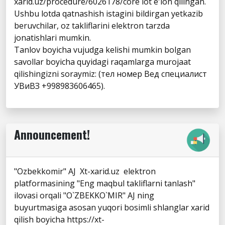
xarid.uz/procedure/6026178/core lot e'lon qilingan.
Ushbu lotda qatnashish istagini bildirgan yetkazib
beruvchilar, oz takliflarini elektron tarzda
jonatishlari mumkin.
Tanlov boyicha vujudga kelishi mumkin bolgan
savollar boyicha quyidagi raqamlarga murojaat
qilishingizni soraymiz: (тел номер Вед специалист
УВиВЗ +998983606465).
Announcement!
"Ozbekkomir" AJ Xt-xarid.uz elektron
platformasining "Eng maqbul takliflarni tanlash"
ilovasi orqali "O`ZBEKKO`MIR" AJ ning
buyurtmasiga asosan yuqori bosimli shlanglar xarid
qilish boyicha https://xt-