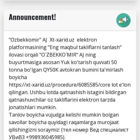
Announcement!
"Ozbekkomir" AJ Xt-xarid.uz elektron
platformasining "Eng maqbul takliflarni tanlash"
ilovasi orqali "O`ZBEKKO`MIR" AJ ning
buyurtmasiga asosan Yuk ko'tarish quvvati 50
tonna bo'lgan QY50K avtokran bumini ta'mirlash
boyicha
https://xt-xarid.uz/procedure/6085585/core lot e'lon
qilingan. Ushbu lotda qatnashish istagini bildirgan
qatnashuvchilar oz takliflarini elektron tarzda
jonatishlari mumkin.
Tanlov boyicha vujudga kelishi mumkin bolgan
savollar boyicha quyidagi raqamlarga murojaat
qilishingizni soraymiz: (тел номер Вед специалист
УВиВЗ +998936045985).