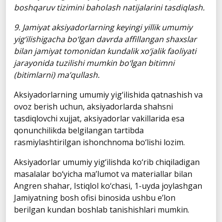
boshqaruv tizimini baholash natijalarini tasdiqlash.
9. Jamiyat aksiyadorlarning keyingi yillik umumiy
yig‘ilishigacha bo‘lgan davrda affillangan shaxslar
bilan jamiyat tomonidan kundalik xo‘jalik faoliyati
jarayonida tuzilishi mumkin bo‘lgan bitimni
(bitimlarni) ma’qullash.
Aksiyadorlarning umumiy yig‘ilishida qatnashish va
ovoz berish uchun, aksiyadorlarda shahsni
tasdiqlovchi xujjat, aksiyadorlar vakillarida esa
qonunchilikda belgilangan tartibda
rasmiylashtirilgan ishonchnoma bo‘lishi lozim.
Aksiyadorlar umumiy yig‘ilishda ko‘rib chiqiladigan
masalalar bo‘yicha ma’lumot va materiallar bilan
Angren shahar, Istiqlol ko‘chasi, 1-uyda joylashgan
Jamiyatning bosh ofisi binosida ushbu e’lon
berilgan kundan boshlab tanishishlari mumkin.