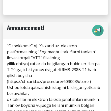
Announcement!
"Ozbekkomir" AJ Xt-xarid.uz elektron
platformasining "Eng maqbul takliflarni tanlash"
ilovasi orqali "ATT" filialining
yillik ehtiyoj xatlarida belgilangan buldozer Четра
Т-20 ga, ichki yonuv dvigateli ЯМЗ-238Б-21 harid
qilish boyicha
(https://xt-xarid.uz/procedure/6030035/core )
Ushbu lotda qatnashish istagini bildirgan yetkazib
beruvchilar,
oz takliflarini elektron tarzda jonatishlari mumkin.
Tanlov boyicha vujudga kelishi mumkin bolgan