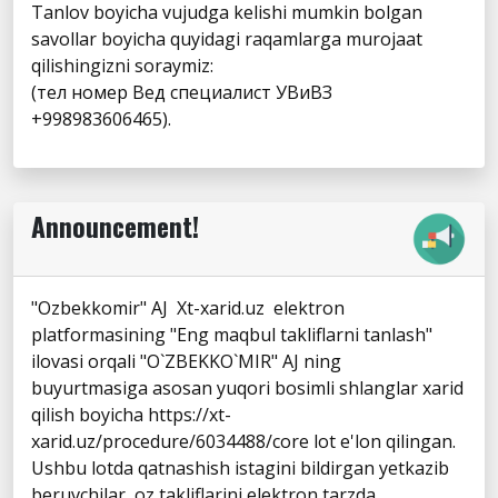
Tanlov boyicha vujudga kelishi mumkin bolgan
savollar boyicha quyidagi raqamlarga murojaat
qilishingizni soraymiz:
(тел номер Вед специалист УВиВЗ
+998983606465).
Announcement!
"Ozbekkomir" AJ Xt-xarid.uz elektron
platformasining "Eng maqbul takliflarni tanlash"
ilovasi orqali "O`ZBEKKO`MIR" AJ ning
buyurtmasiga asosan yuqori bosimli shlanglar xarid
qilish boyicha https://xt-
xarid.uz/procedure/6034488/core lot e'lon qilingan.
Ushbu lotda qatnashish istagini bildirgan yetkazib
beruvchilar, oz takliflarini elektron tarzda