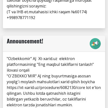
savollar boyicha quyidagi raqamlarga murojaat
qilishingizni soraymiz:
(T va IHB et.mutahasisi ichki raqam №60174)
+998978771192
Announcement!
"Ozbekkomir" AJ Xt-xarid.uz elektron
platformasining "Eng maqbul takliflarni tanlash"
ilovasi orqali
"O`ZBEKKO`MIR" AJ ning buyurtmasiga asosan
yoqilg`i moylash mahsulotlari xarid qilish boyicha
https://xt-xarid.uz/procedure/6082130/core lot e'lon
qilingan. Ushbu lotda qatnashish istagini
bildirgan yetkazib beruvchilar, oz takliflarini
elektron tarzda jonatishlari mumkin.