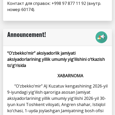
Контакт для справок: +998 97 877 11 92 (внутр.
номер 60174).
Announcement!
“O‘zbekko‘mir” aksiyadorlik jamiyati
aksiyadorlarining yillik umumiy yig‘ilishini o‘tkazish
to‘g‘risida
XABARNOMA
“O‘zbekko‘mir” AJ Kuzatuv kengashining 2026-yil
9-iyundagi yig‘ilish qaroriga asosan Jamiyat
aksiyadorlarining yillik umumiy yig‘ilishi 2026-yil 30-
iyun kuni Toshkent viloyati, Angren shahar, Istiqlol
ko‘chasi, 1-uyda joylashgan Jamiyatning bosh ofisi