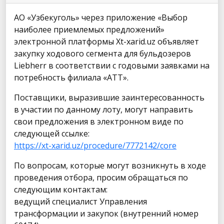
АО «Узбекуголь» через приложение «Выбор
наиболее приемлемых предложений»
электронной платформы Xt-xarid.uz объявляет
закупку ходового сегмента для бульдозеров
Liebherr в соответствии с годовыми заявками на
потребность филиала «АТТ».
Поставщики, выразившие заинтересованность
в участии по данному лоту, могут направить
свои предложения в электронном виде по
следующей ссылке:
https://xt-xarid.uz/procedure/7772142/core
По вопросам, которые могут возникнуть в ходе
проведения отбора, просим обращаться по
следующим контактам:
ведущий специалист Управления
трансформации и закупок (внутренний номер