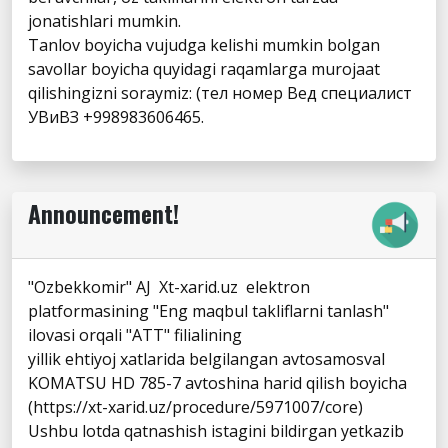
jonatishlari mumkin.
Tanlov boyicha vujudga kelishi mumkin bolgan
savollar boyicha quyidagi raqamlarga murojaat
qilishingizni soraymiz: (тел номер Вед специалист
УВиВЗ +998983606465.
Announcement!
"Ozbekkomir" AJ Xt-xarid.uz elektron
platformasining "Eng maqbul takliflarni tanlash"
ilovasi orqali "ATT" filialining
yillik ehtiyoj xatlarida belgilangan avtosamosval
KOMATSU HD 785-7 avtoshina harid qilish boyicha
(https://xt-xarid.uz/procedure/5971007/core)
Ushbu lotda qatnashish istagini bildirgan yetkazib