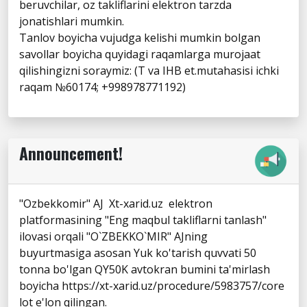
beruvchilar, oz takliflarini elektron tarzda
jonatishlari mumkin.
Tanlov boyicha vujudga kelishi mumkin bolgan
savollar boyicha quyidagi raqamlarga murojaat
qilishingizni soraymiz: (T va IHB et.mutahasisi ichki
raqam №60174; +998978771192)
Announcement!
"Ozbekkomir" AJ Xt-xarid.uz elektron
platformasining "Eng maqbul takliflarni tanlash"
ilovasi orqali "O`ZBEKKO`MIR" AJning
buyurtmasiga asosan Yuk ko'tarish quvvati 50
tonna bo'lgan QY50K avtokran bumini ta'mirlash
boyicha https://xt-xarid.uz/procedure/5983757/core
lot e'lon qilingan.