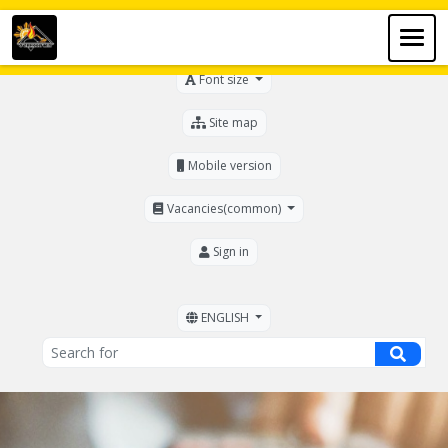
For the visually impaired
Font size
Site map
Mobile version
Vacancies(common)
Sign in
ENGLISH