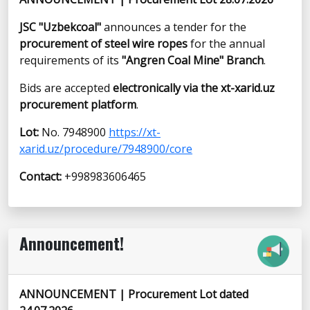
JSC "Uzbekcoal"
announces a tender for the
procurement of steel wire ropes
for the annual
requirements of its
"Angren Coal Mine" Branch
.
Bids are accepted
electronically via the xt-xarid.uz
procurement platform
.
Lot:
No. 7948900
https://xt-
xarid.uz/procedure/7948900/core
Contact:
+998983606465
Announcement!
ANNOUNCEMENT | Procurement Lot dated