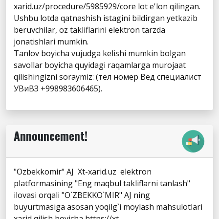
xarid.uz/procedure/5985929/core lot e'lon qilingan.
Ushbu lotda qatnashish istagini bildirgan yetkazib
beruvchilar, oz takliflarini elektron tarzda
jonatishlari mumkin.
Tanlov boyicha vujudga kelishi mumkin bolgan
savollar boyicha quyidagi raqamlarga murojaat
qilishingizni soraymiz: (тел номер Вед специалист
УВиВЗ +998983606465).
Announcement!
"Ozbekkomir" AJ Xt-xarid.uz elektron
platformasining "Eng maqbul takliflarni tanlash"
ilovasi orqali "O`ZBEKKO`MIR" AJ ning
buyurtmasiga asosan yoqilg`i moylash mahsulotlari
xarid qilish boyicha https://xt-