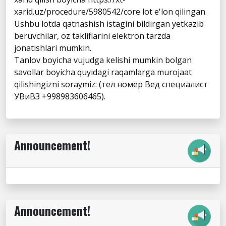
xarid.uz/procedure/5980542/core lot e'lon qilingan.
Ushbu lotda qatnashish istagini bildirgan yetkazib
beruvchilar, oz takliflarini elektron tarzda
jonatishlari mumkin.
Tanlov boyicha vujudga kelishi mumkin bolgan
savollar boyicha quyidagi raqamlarga murojaat
qilishingizni soraymiz: (тел номер Вед специалист
УВиВЗ +998983606465).
Announcement!
Announcement!