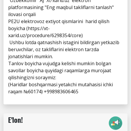
"Ozbekkomir" AJ Xt-xarid.uz elektron
platformasining "Eng maqbul takliflarni tanlash"
ilovasi orqali
PE2U elektrovoz extiyot qismlarini harid qilish
boyicha (https://xt-
xarid.uz/procedure/6298354/core)
Ushbu lotda qatnashish istagini bildirgan yetkazib
beruvchilar, oz takliflarini elektron tarzda
jonatishlari mumkin.
Tanlov boyicha vujudga kelishi mumkin bolgan
savollar boyicha quyidagi raqamlarga murojaat
qilishingizni soraymiz:
(Haridlar boshqarmasi yetakchi mutahasisi ichki
raqam №60174) +998983606465
E'lon!