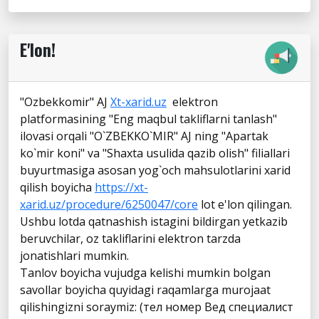
E'lon!
"Ozbekkomir" AJ
Xt-xarid.uz
elektron
platformasining "Eng maqbul takliflarni tanlash"
ilovasi orqali "O`ZBEKKO`MIR" AJ ning "Apartak
ko`mir koni" va "Shaxta usulida qazib olish" filiallari
buyurtmasiga asosan yog`och mahsulotlarini xarid
qilish boyicha
https://xt-
xarid.uz/procedure/6250047/core
lot e'lon qilingan.
Ushbu lotda qatnashish istagini bildirgan yetkazib
beruvchilar, oz takliflarini elektron tarzda
jonatishlari mumkin.
Tanlov boyicha vujudga kelishi mumkin bolgan
savollar boyicha quyidagi raqamlarga murojaat
qilishingizni soraymiz: (тел номер Вед специалист