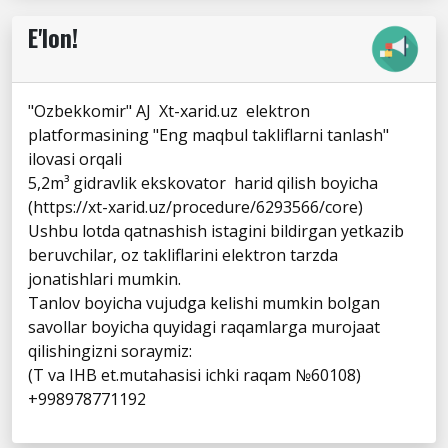
E'lon!
"Ozbekkomir" AJ Xt-xarid.uz elektron
platformasining "Eng maqbul takliflarni tanlash"
ilovasi orqali
5,2m³ gidravlik ekskovator harid qilish boyicha
(https://xt-xarid.uz/procedure/6293566/core)
Ushbu lotda qatnashish istagini bildirgan yetkazib
beruvchilar, oz takliflarini elektron tarzda
jonatishlari mumkin.
Tanlov boyicha vujudga kelishi mumkin bolgan
savollar boyicha quyidagi raqamlarga murojaat
qilishingizni soraymiz:
(T va IHB et.mutahasisi ichki raqam №60108)
+998978771192