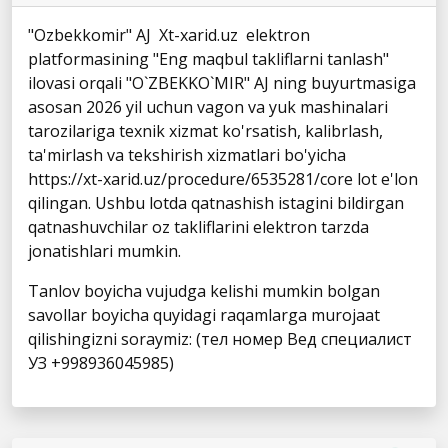
"Ozbekkomir" AJ Xt-xarid.uz elektron
platformasining "Eng maqbul takliflarni tanlash"
ilovasi orqali "O`ZBEKKO`MIR" AJ ning buyurtmasiga
asosan 2026 yil uchun vagon va yuk mashinalari
tarozilariga texnik xizmat ko'rsatish, kalibrlash,
ta'mirlash va tekshirish xizmatlari bo'yicha
https://xt-xarid.uz/procedure/6535281/core lot e'lon
qilingan. Ushbu lotda qatnashish istagini bildirgan
qatnashuvchilar oz takliflarini elektron tarzda
jonatishlari mumkin.
Tanlov boyicha vujudga kelishi mumkin bolgan
savollar boyicha quyidagi raqamlarga murojaat
qilishingizni soraymiz: (тел номер Вед специалист
УЗ +998936045985)