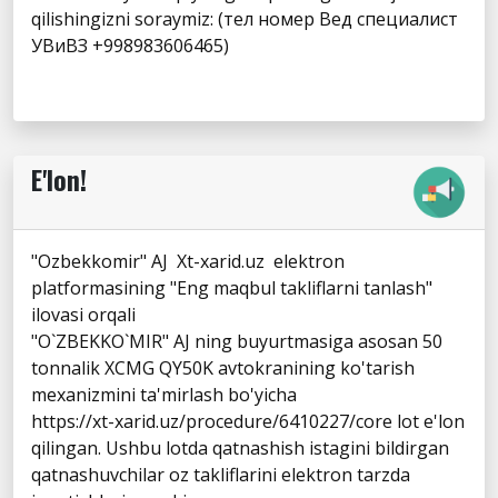
qilishingizni soraymiz: (тел номер Вед специалист
УВиВЗ +998983606465)
E'lon!
"Ozbekkomir" AJ Xt-xarid.uz elektron
platformasining "Eng maqbul takliflarni tanlash"
ilovasi orqali
"O`ZBEKKO`MIR" AJ ning buyurtmasiga asosan 50
tonnalik XCMG QY50K avtokranining ko'tarish
mexanizmini ta'mirlash bo'yicha
https://xt-xarid.uz/procedure/6410227/core lot e'lon
qilingan. Ushbu lotda qatnashish istagini bildirgan
qatnashuvchilar oz takliflarini elektron tarzda