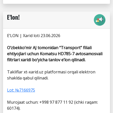
E'lon!
E’LON | Xarid loti 23.06.2026
O‘zbekko‘mir AJ tomonidan “Transport” filiali
ehtiyojlari uchun Komatsu HD785-7 avtosamosvali
filtrlari xaridi bo‘yicha tanlov e’lon qilinadi.
Takliflar xt-xarid.uz platformasi orqali elektron
shaklda qabul qilinadi.
Lot: №7166975
Murojaat uchun: +998 97 877 11 92 (ichki raqam:
60174).