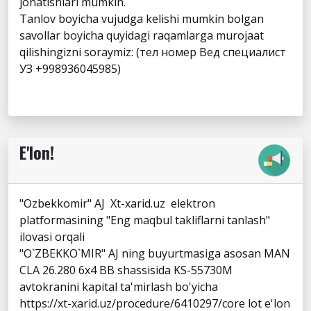
jonatishlari mumkin.
Tanlov boyicha vujudga kelishi mumkin bolgan
savollar boyicha quyidagi raqamlarga murojaat
qilishingizni soraymiz: (тел номер Вед специалист
УЗ +998936045985)
E'lon!
"Ozbekkomir" AJ Xt-xarid.uz elektron
platformasining "Eng maqbul takliflarni tanlash"
ilovasi orqali
"O`ZBEKKO`MIR" AJ ning buyurtmasiga asosan MAN
CLA 26.280 6x4 BB shassisida KS-55730M
avtokranini kapital ta'mirlash bo'yicha
https://xt-xarid.uz/procedure/6410297/core lot e'lon