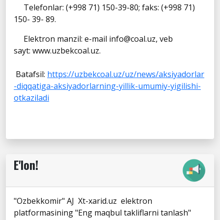
Telefonlar: (+998 71) 150-39-80; faks: (+998 71)
150- 39- 89.
Elektron manzil: e-mail info@coal.uz, veb
sayt: www.uzbekcoal.uz.
Batafsil:
https://uzbekcoal.uz/uz/news/aksiyadorlar
-diqqatiga-aksiyadorlarning-yillik-umumiy-yigilishi-
otkaziladi
E'lon!
"Ozbekkomir" AJ Xt-xarid.uz elektron
platformasining "Eng maqbul takliflarni tanlash"