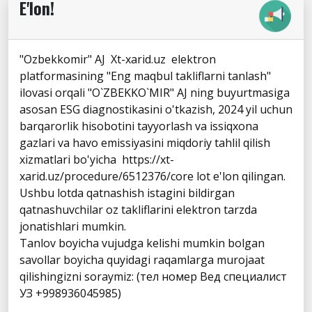
E'lon!
"Ozbekkomir" AJ Xt-xarid.uz elektron
platformasining "Eng maqbul takliflarni tanlash"
ilovasi orqali "O`ZBEKKO`MIR" AJ ning buyurtmasiga
asosan ESG diagnostikasini o'tkazish, 2024 yil uchun
barqarorlik hisobotini tayyorlash va issiqxona
gazlari va havo emissiyasini miqdoriy tahlil qilish
xizmatlari bo'yicha https://xt-
xarid.uz/procedure/6512376/core lot e'lon qilingan.
Ushbu lotda qatnashish istagini bildirgan
qatnashuvchilar oz takliflarini elektron tarzda
jonatishlari mumkin.
Tanlov boyicha vujudga kelishi mumkin bolgan
savollar boyicha quyidagi raqamlarga murojaat
qilishingizni soraymiz: (тел номер Вед специалист
УЗ +998936045985)