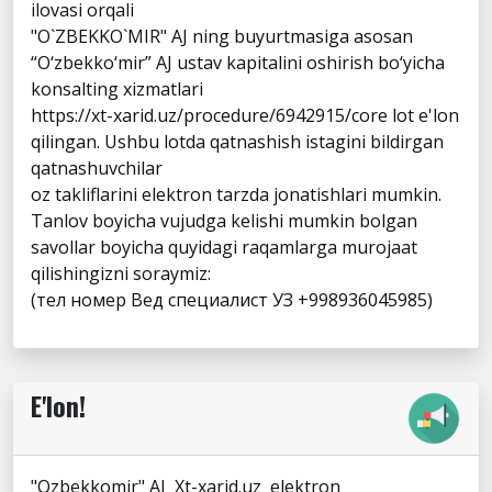
ilovasi orqali
"O`ZBEKKO`MIR" AJ ning buyurtmasiga asosan
“O‘zbekko‘mir” AJ ustav kapitalini oshirish bo‘yicha
konsalting xizmatlari
https://xt-xarid.uz/procedure/6942915/core lot e'lon
qilingan. Ushbu lotda qatnashish istagini bildirgan
qatnashuvchilar
oz takliflarini elektron tarzda jonatishlari mumkin.
Tanlov boyicha vujudga kelishi mumkin bolgan
savollar boyicha quyidagi raqamlarga murojaat
qilishingizni soraymiz:
(тел номер Вед специалист УЗ +998936045985)
E'lon!
"Ozbekkomir" AJ Xt-xarid.uz elektron