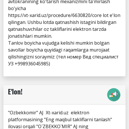
avtokranining ko'tarish mexanizmini ta'mirlash
bo'yicha
https://xt-xarid.uz/procedure/6630820/core lot e'lon
qilingan. Ushbu lotda qatnashish istagini bildirgan
qatnashuvchilar oz takliflarini elektron tarzda
jonatishlari mumkin.
Tanlov boyicha vujudga kelishi mumkin bolgan
savollar boyicha quyidagi raqamlarga murojaat
qilishingizni soraymiz: (тел номер Вед специалист
УЗ +998936045985)
E'lon!
"Ozbekkomir" AJ Xt-xarid.uz elektron
platformasining "Eng maqbul takliflarni tanlash"
ilovasi orqali "O`ZBEKKO`MIR" AJ ning