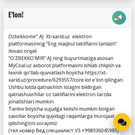
E'lon!
Ozbekkomir" AJ Xt-xarid.uz elektron
platformasining "Eng maqbul takliflarni tanlash"
ilovasi orqali
"O`ZBEKKO`MIR" AJ ning buyurtmasiga asosan
MyCoal.uz axborot platformasini ishlab chiqish va
texnik qo'llab-quvvatlash boyicha https://xt-
xarid.uz/procedure/6293557/core lot e'lon qilingan.
Ushbu lotda qatnashish istagini bildirgan
qatnashuvchilar oz takliflarini elektron tarzda
jonatishlari mumkin.
Tanlov boyicha vujudga kelishi mumkin bolgan
savollar boyicha quyidagi raqamlarga murojaat
qilishingizni soraymiz:
(тел номер Вед специалист УЗ +998936045985)