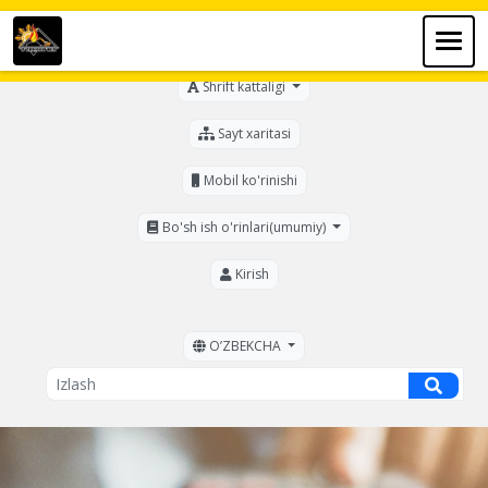
Ko'zi ojizlar uchun
Shrift kattaligi
Sayt xaritasi
Mobil ko'rinishi
Bo'sh ish o'rinlari(umumiy)
Kirish
OʼZBEKCHA