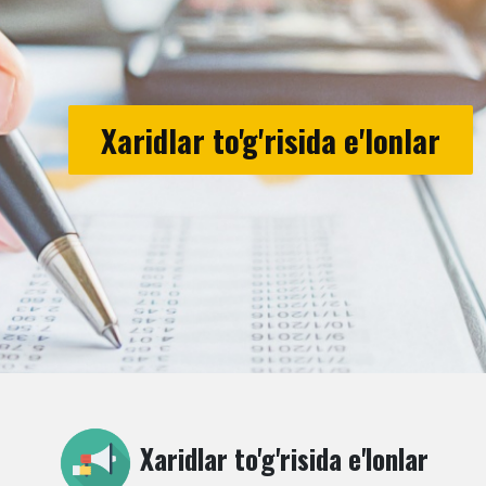
Xaridlar to'g'risida e'lonlar
Xaridlar to'g'risida e'lonlar