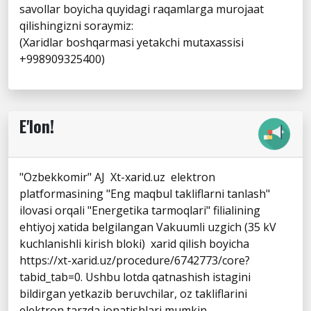
savollar boyicha quyidagi raqamlarga murojaat
qilishingizni soraymiz:
(Xaridlar boshqarmasi yetakchi mutaxassisi
+998909325400)
E'lon!
"Ozbekkomir" AJ Xt-xarid.uz elektron
platformasining "Eng maqbul takliflarni tanlash"
ilovasi orqali "Energetika tarmoqlari" filialining
ehtiyoj xatida belgilangan Vakuumli uzgich (35 kV
kuchlanishli kirish bloki) xarid qilish boyicha
https://xt-xarid.uz/procedure/6742773/core?
tabid_tab=0. Ushbu lotda qatnashish istagini
bildirgan yetkazib beruvchilar, oz takliflarini
elektron tarzda jonatishlari mumkin.