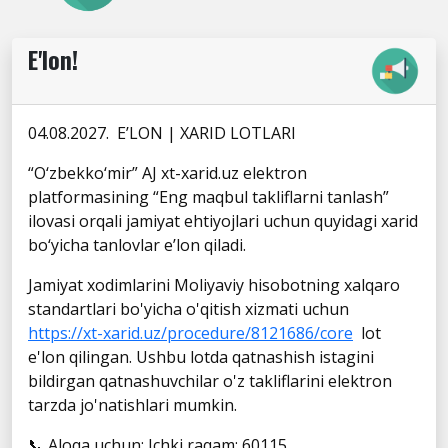
E'lon!
04.08.2027. E’LON | XARID LOTLARI
“O‘zbekko‘mir” AJ xt-xarid.uz elektron
platformasining “Eng maqbul takliflarni tanlash”
ilovasi orqali jamiyat ehtiyojlari uchun quyidagi xarid
bo‘yicha tanlovlar e’lon qiladi.
Jamiyat xodimlarini Moliyaviy hisobotning xalqaro
standartlari bo'yicha o'qitish xizmati uchun
https://xt-xarid.uz/procedure/8121686/core
lot
e'lon qilingan. Ushbu lotda qatnashish istagini
bildirgan qatnashuvchilar o'z takliflarini elektron
tarzda jo'natishlari mumkin.
📞 Aloqa uchun: Ichki raqam: 60115