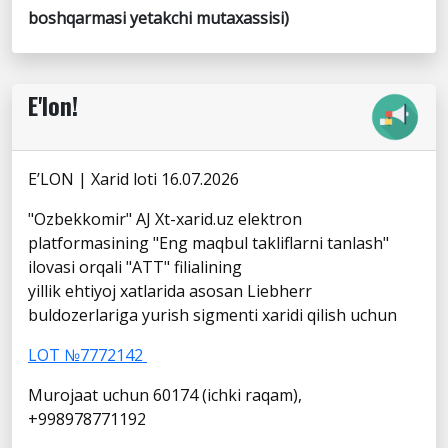
boshqarmasi yetakchi mutaxassisi)
E'lon!
E’LON | Xarid loti 16.07.2026
"Ozbekkomir" AJ Xt-xarid.uz elektron
platformasining "Eng maqbul takliflarni tanlash"
ilovasi orqali "ATT" filialining
yillik ehtiyoj xatlarida asosan Liebherr
buldozerlariga yurish sigmenti xaridi qilish uchun
LOT №7772142
Murojaat uchun 60174 (ichki raqam),
+998978771192