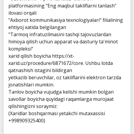
platformasining "Eng maqbul takliflarni tanlash"
ilovasi orqali
"Axborot kommunikasiya texnologiyalari" filialining
ehtiyoj xatida belgilangan
"Tarmoq infratuzilmasini tashqi tajovuzlardan
himoya qilish uchun apparat va dasturiy ta'minot
kompleksi"
xarid qilish boyicha https://xt-
xarid.uz/procedure/6871672/core. Ushbu lotda
qatnashish istagini bildirgan
yetkazib beruvchilar, oz takliflarini elektron tarzda
jonatishlari mumkin.
Tanlov boyicha vujudga kelishi mumkin bolgan
savollar boyicha quyidagi raqamlarga murojaat
qilishingizni soraymiz:
(Xaridlar boshqarmasi yetakchi mutaxassisi
+998909325400)