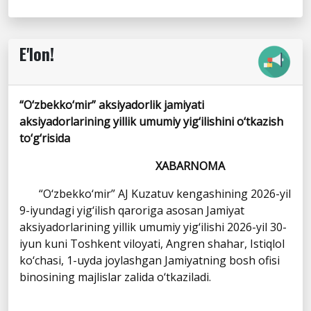
E'lon!
“O‘zbekko‘mir” aksiyadorlik jamiyati
aksiyadorlarining yillik umumiy yig‘ilishini o‘tkazish
to‘g‘risida
XABARNOMA
“O‘zbekko‘mir” AJ Kuzatuv kengashining 2026-yil
9-iyundagi yig‘ilish qaroriga asosan Jamiyat
aksiyadorlarining yillik umumiy yig‘ilishi 2026-yil 30-
iyun kuni Toshkent viloyati, Angren shahar, Istiqlol
ko‘chasi, 1-uyda joylashgan Jamiyatning bosh ofisi
binosining majlislar zalida o‘tkaziladi.