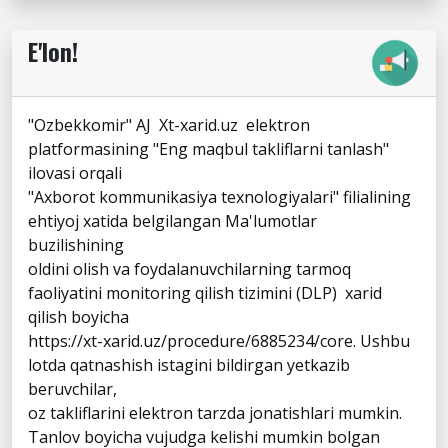
E'lon!
"Ozbekkomir" AJ Xt-xarid.uz elektron
platformasining "Eng maqbul takliflarni tanlash"
ilovasi orqali
"Axborot kommunikasiya texnologiyalari" filialining
ehtiyoj xatida belgilangan Ma'lumotlar
buzilishining
oldini olish va foydalanuvchilarning tarmoq
faoliyatini monitoring qilish tizimini (DLP) xarid
qilish boyicha
https://xt-xarid.uz/procedure/6885234/core. Ushbu
lotda qatnashish istagini bildirgan yetkazib
beruvchilar,
oz takliflarini elektron tarzda jonatishlari mumkin.
Tanlov boyicha vujudga kelishi mumkin bolgan