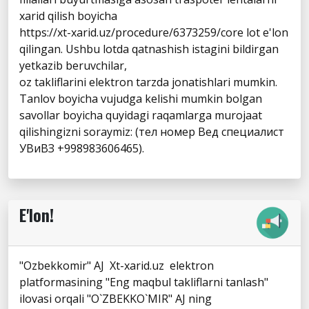
xarid qilish boyicha
https://xt-xarid.uz/procedure/6373259/core lot e'lon
qilingan. Ushbu lotda qatnashish istagini bildirgan
yetkazib beruvchilar,
oz takliflarini elektron tarzda jonatishlari mumkin.
Tanlov boyicha vujudga kelishi mumkin bolgan
savollar boyicha quyidagi raqamlarga murojaat
qilishingizni soraymiz: (тел номер Вед специалист
УВиВЗ +998983606465).
E'lon!
"Ozbekkomir" AJ Xt-xarid.uz elektron
platformasining "Eng maqbul takliflarni tanlash"
ilovasi orqali "O`ZBEKKO`MIR" AJ ning