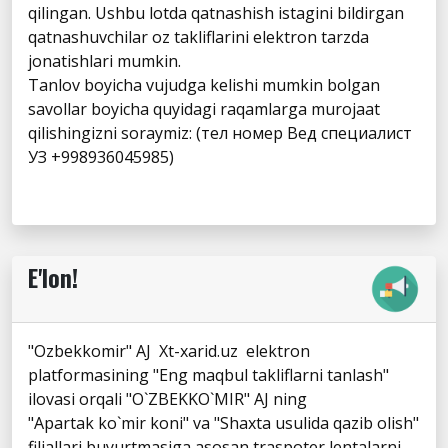
qilingan. Ushbu lotda qatnashish istagini bildirgan
qatnashuvchilar oz takliflarini elektron tarzda
jonatishlari mumkin.
Tanlov boyicha vujudga kelishi mumkin bolgan
savollar boyicha quyidagi raqamlarga murojaat
qilishingizni soraymiz: (тел номер Вед специалист
УЗ +998936045985)
E'lon!
"Ozbekkomir" AJ Xt-xarid.uz elektron
platformasining "Eng maqbul takliflarni tanlash"
ilovasi orqali "O`ZBEKKO`MIR" AJ ning
"Apartak ko`mir koni" va "Shaxta usulida qazib olish"
filiallari buyurtmasiga asosan traspoter lentalarni