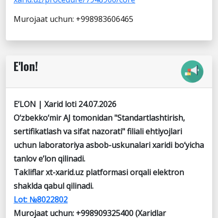
Murojaat uchun: +998983606465
E'lon!
E’LON | Xarid loti
24.07.2026
O‘zbekko‘mir AJ
tomonidan
"Standartlashtirish,
sertifikatlash va sifat nazorati"
filiali ehtiyojlari
uchun
laboratoriya asbob-uskunalari xaridi
bo‘yicha
tanlov e’lon qilinadi.
Takliflar
xt-xarid.uz
platformasi orqali elektron
shaklda qabul qilinadi.
Lot:
№8022802
Murojaat uchun:
+998909325400
(Xaridlar