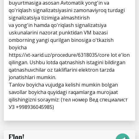
buyurtmasiga asosan Avtomatik yong'in va
qo'riqlash signalizatsiyasini zamonaviyroq turdagi
signalizatsiya tizimiga almashtirish
va yong'in hamda qo'riqlash signalizatsiya
uskunalarini nazorat punktidan VM bazasi
omborning yangi qurilgan binosiga o'tkazish
boyicha
https://xt-xarid.uz/procedure/6318035/core lot e'lon
qilingan. Ushbu lotda qatnashish istagini bildirgan
qatnashuvchilar oz takliflarini elektron tarzda
jonatishlari mumkin.
Tanlov boyicha vujudga kelishi mumkin bolgan
savollar boyicha quyidagi raqamlarga murojaat
qilishingizni soraymiz: (тел номер Вед специалист
УЗ +998936045985)
E'lon!