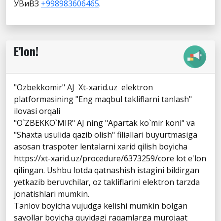
УВиВЗ
+998983606465
.
E'lon!
"Ozbekkomir" AJ Xt-xarid.uz elektron
platformasining "Eng maqbul takliflarni tanlash"
ilovasi orqali
"O`ZBEKKO`MIR" AJ ning "Apartak ko`mir koni" va
"Shaxta usulida qazib olish" filiallari buyurtmasiga
asosan traspoter lentalarni xarid qilish boyicha
https://xt-xarid.uz/procedure/6373259/core lot e'lon
qilingan. Ushbu lotda qatnashish istagini bildirgan
yetkazib beruvchilar, oz takliflarini elektron tarzda
jonatishlari mumkin.
Tanlov boyicha vujudga kelishi mumkin bolgan
savollar boyicha quyidagi raqamlarga murojaat