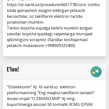
https://xt-xarid.uz/procedure/6651778/core. Ushbu
lotda qatnashish istagini bildirgan yetkazib
beruvchilar, oz takliflarini elektron tarzda
jonatishlari mumkin.
Tanlov boyicha vujudga kelishi mumkin bolgan
savollar boyicha quyidagi raqamlarga murojaat
qilishingizni soraymiz: (Xaridlar boshqarmasi
yetakchi mutaxassisi +998909325400)
E'lon!
"Ozbekkomir" AJ Xt-xarid.uz elektron
platformasining "Eng maqbul takliflarni tanlash"
ilovasi orqali "O`ZBEKKO`MIR" AJ ning
buyurtmasiga asosan 50 tonnalik XCMG QY50K