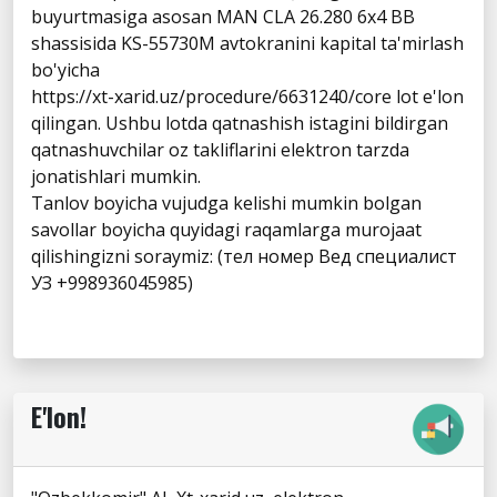
buyurtmasiga asosan MAN CLA 26.280 6x4 BB
shassisida KS-55730M avtokranini kapital ta'mirlash
bo'yicha
https://xt-xarid.uz/procedure/6631240/core lot e'lon
qilingan. Ushbu lotda qatnashish istagini bildirgan
qatnashuvchilar oz takliflarini elektron tarzda
jonatishlari mumkin.
Tanlov boyicha vujudga kelishi mumkin bolgan
savollar boyicha quyidagi raqamlarga murojaat
qilishingizni soraymiz: (тел номер Вед специалист
УЗ +998936045985)
E'lon!