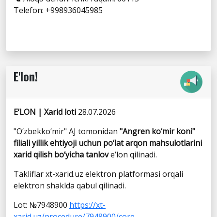
Telefon: +998936045985
E'lon!
E’LON | Xarid loti
28.07.2026
"O‘zbekko‘mir" AJ tomonidan
"Angren ko‘mir koni"
filiali yillik ehtiyoji uchun po‘lat arqon mahsulotlarini
xarid qilish bo‘yicha tanlov
e’lon qilinadi.
Takliflar xt-xarid.uz elektron platformasi orqali
elektron shaklda qabul qilinadi.
Lot: №7948900
https://xt-
xarid.uz/procedure/7948900/core