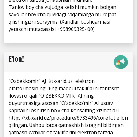
Tanlov boyicha vujudga kelishi mumkin bolgan
savollar boyicha quyidagi raqamlarga murojaat
qilishingizni soraymiz: (Xaridlar boshqarmasi
yetakchi mutaxassisi +998909325400)
E'lon!
"Ozbekkomir" AJ Xt-xarid.uz elektron
platformasining "Eng maqbul takliflarni tanlash"
ilovasi orqali "O`ZBEKKO`MIR" AJ ning
buyurtmasiga asosan “O‘zbekko‘mir” AJ ustav
kapitalini oshirish bo‘yicha konsalting xizmatlari
https://xt-xarid.uz/procedure/6733496/core lot e'lon
qilingan. Ushbu lotda qatnashish istagini bildirgan
qatnashuvchilar oz takliflarini elektron tarzda