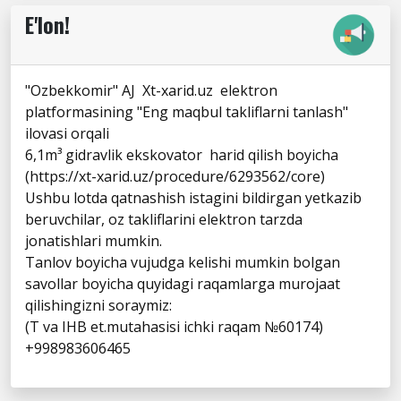
E'lon!
"Ozbekkomir" AJ Xt-xarid.uz elektron
platformasining "Eng maqbul takliflarni tanlash"
ilovasi orqali
6,1m³ gidravlik ekskovator harid qilish boyicha
(https://xt-xarid.uz/procedure/6293562/core)
Ushbu lotda qatnashish istagini bildirgan yetkazib
beruvchilar, oz takliflarini elektron tarzda
jonatishlari mumkin.
Tanlov boyicha vujudga kelishi mumkin bolgan
savollar boyicha quyidagi raqamlarga murojaat
qilishingizni soraymiz:
(T va IHB et.mutahasisi ichki raqam №60174)
+998983606465