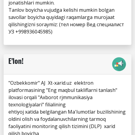
jonatishlari mumkin.
Tanlov boyicha vujudga kelishi mumkin bolgan
savollar boyicha quyidagi raqamlarga murojaat
qilishingizni soraymiz: (тел номер Вед специалист
УЗ +998936045985)
E'lon!
"Ozbekkomir" AJ Xt-xarid.uz elektron
platformasining "Eng maqbul takliflarni tanlash"
ilovasi orqali "Axborot rjmmunikasiya
texnologiyalari" filialining
ehtiyoj xatida belgilangan Ma'lumotlar buzilishining
oldini olish va foydalanuvchilarning tarmoq
faoliyatini monitoring qilish tizimini (DLP) xarid
qilish boyicha