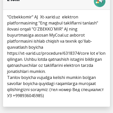
"Ozbekkomir" AJ Xt-xarid.uz elektron
platformasining "Eng maqbul takliflarni tanlash"
ilovasi orqali "O`ZBEKKO`MIR" AJ ning
buyurtmasiga asosan MyCoal.uz axborot
platformasini ishlab chiqish va texnik qo'llab-
quvvatlash boyicha
https://xt-xarid.uz/procedure/6318374/core lot e'lon
qilingan. Ushbu lotda qatnashish istagini bildirgan
qatnashuvchilar oz takliflarini elektron tarzda
jonatishlari mumkin.
Tanlov boyicha vujudga kelishi mumkin bolgan
savollar boyicha quyidagi raqamlarga murojaat
qilishingizni soraymiz: (тел номер Вед специалист
УЗ +998936045985)