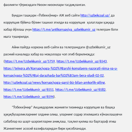
фаолияти
тў
ғ
рисидаги
Низом
низомлари
тасди
қ
ланган.
Бундан таш
қ
ари
«Ўзбеккўмир»
АЖ
веб
сайти
http://uzbekcoal.uz/
да
коррупция бўйича бўлим ташкил этилди ва коррупция
ҳ
олатлари
ҳ
а
қ
ида
хабар
йўллаш
учун
https://t.me/antikorrupsiya_uzbekkumir_uz
телеграм боти
ишга туширилди.
Айни пайтда корхона веб-сайти ва телеграмдаги @uzbekkumir_uz
расмий каналида хабар ва мо
қ
оллара
чоп
этиб
борилмо
қ
да:
(
https://t.me/Uzbekkumir_uz/5759
,
https://t.me/Uzbekkumir_uz/6543
,
https://telegra.ph/Korrupciyaga-%D2%9Barshi-komplaens-nazorati-nima-va-u-
korrupciyaga-%D2%9Baj-darazhada-bar%D2%B3am-bera-oladi-02-02
,
http://uzbekcoal.uz/news/korrupciyaga-qarsi-biz-bilan-amkorlik-qiling
,
https://t.me/Uzbekkumir_uz/6551
,
https://t.me/Uzbekkumir_uz/6582
,
https://t.me/Uzbekkumir_uz/6594
).
“Ўзбеккўмир” Акциядорлик жамияти тизимида коррупция ва бош
қ
а
ҳ
у
қ
у
қ
бузарликларнинг
олдини
олиш, уларнинг
содир
этилишига
кўмаклашувчи
сабаблар
ва
шарт-шароитларни
ани
қ
лаш, та
ҳ
лил
қ
илиш
ва
бартараф
этиш
Жамиятнинг
асосий
вазифаларидан
бири
ҳ
исобланади.