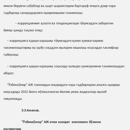
имкон берувчи сабаблар ва шарт-шароитларни бартараф этишга доир чора-
тадбирлар самарадорлиги оширилишини таъминлаш;
− коррупциянинг ҳолати ва тенденциялари тўғрисидаги ахборотни
йиғиш ҳамда таҳлил этиш;
− коррупцияга қарши курашиш тўғрисидаги қонун ҳужжатларини
такомиллаштириш ва ушбу соҳадаги ишларни яхшилаш юзасидан таклифлар
тайёрлаш;
− коррупцияга қарши курашиш соҳасида халқаро ҳамкорликни таъминлашдан
иборат.
“Ўзбеккўмир” АЖ томонидан юқоридаги чора-тадбирларни амалга ошириш
мақсадида 2022 йилга мўлжалланган йиллик режа жадваллар ишлаб
чиқилмоқда.
Э.Э.Аманов,
“Ўзбеккўмир” АЖ ички назорат комплаенс бўлими
инспектори