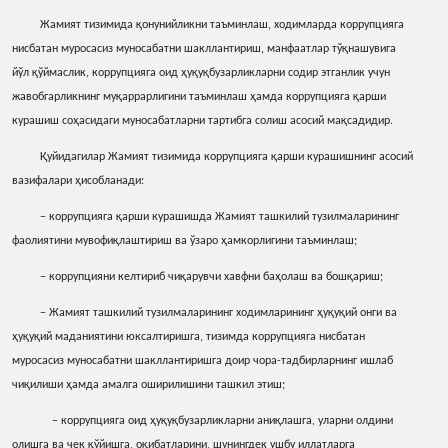
Жамият тизимида
қ
онунийликни таъминлаш, ходимларда коррупцияга
нисбатан муросасиз муносабатни шакллантириш, манфаатлар тў
қ
нашувига
йўл
қ
ўймаслик, коррупцияга
оид
ҳ
у
қ
у
қ
бузарликларни
содир
этганлик
учун
жавобгарликнинг
му
қ
аррарлигини
таъминлаш
ҳ
амда
коррупцияга
қ
арши
курашиш
со
ҳ
асидаги муносабатларни тартибга солиш асосий ма
қ
садидир.
Қ
уйидагилар
Жамият
тизимида
коррупцияга
қ
арши
курашишнинг
асосий
вазифалари
ҳ
исобланади:
− коррупцияга
қ
арши
курашишда
Жамият
ташкилий
тузилмаларининг
фаолиятини
мувофи
қ
лаштириш
ва
ўзаро
ҳ
амкорлигини
таъминлаш;
− коррупцияни келтириб чи
қ
арувчи
хавфни
ба
ҳ
олаш
ва
бош
қ
ариш;
− Жамият ташкилий тузилмаларининг ходимларининг
ҳ
у
қ
у
қ
ий
онги
ва
ҳ
у
қ
у
қ
ий
маданиятини
юксалтиришга, тизимда
коррупцияга
нисбатан
муросасиз
муносабатни
шакллантиришга
доир
чора-тадбирларнинг ишлаб
чи
қ
илиши
ҳ
амда
амалга
оширилишини
ташкил
этиш;
− коррупцияга оид ҳуқуқбузарликларни аниқлашга, уларни олдини
олишга ва чек қўйишга, оқибатларини, шунингдек ушбу иллатларга