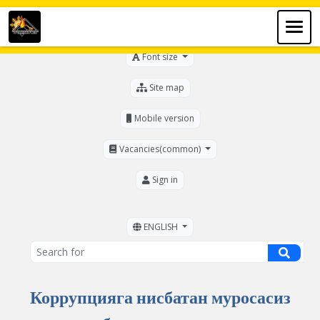
For the visually impaired
Font size
Site map
Mobile version
Vacancies(common)
Sign in
ENGLISH
Коррупцияга нисбатан муросасиз