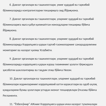
6. Давлат органлари ва ташкилотлари, унинг
ҳ
удудий
ва
таркибий
бўлинмаларида контрагентларни текширишга оид Йўри
қ
нома.
7. Давлат органлари ва ташкилотлари, уларнинг
ҳ
удудий
ва
таркибий
бўлинмаларига
ишга
қ
абул
қ
илинаётган
номзодларни
текшириш
бўйича
Йўри
қ
нома.
8. Давлат органлари ва ташкилотлари, уларнинг
ҳ
удудий
ва
таркибий
бўлинмаларида Коррупцияга
қ
арши
тартиб-таомилларнинг
самарадорлигини
мониторинг
ва
назорат
қ
илиш
Услубиёти.
9. Давлат органлари ва ташкилотлари, уларнинг
ҳ
удудий
ва
таркибий
бўлинмаларида
коррупцияга
қ
арши
кураш
тизимининг
ҳ
олати
тў
ғ
рисидаги
ҳ
исоботни шакллантириш ва та
қ
дим
этиш
бўйича
Низом.
10. Давлат органлари ва ташкилотлари, уларнинг
ҳ
удудий
ва
таркибий
бўлинмалари
ходимларининг
коррупциявий
хатти-харакатлари
ва
одоб-а
ҳ
ло
қ
қ
оидаларини
бузиш
ҳ
олатлари
устидан
хизмат
текширувлари
ўтказиш
бўйича
Регламенти.
11. “Ўзбеrкўмир” АЖнинг Коррупцияга
қ
арши
ички
назорат
тузилмалари