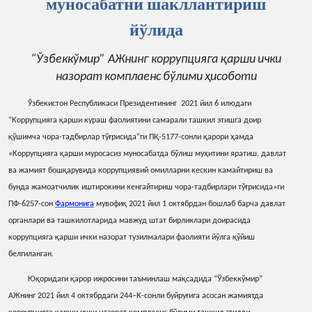
муносабатни шакллантириш
йўлида
“Ўзбеккўмир” АЖнинг коррупцияга
қ
арши
ички
назорат
комплаенс
бўлими
ҳ
исоботи
Ўзбекистон Республикаси Президентининг 2021 йил 6 илюдаги
“Коррупцияга
қ
арши
кураш
фаолиятини
самарали
ташкил
этишга
доир
қ
ўшимча
чора-тадбирлар
тў
ғ
рисида”ги
П
Қ
-5177-сонли
қ
арори
ҳ
амда
«Коррупцияга
қ
арши
муросасиз
муносабатда
бўлиш
му
ҳ
итини
яратиш, давлат
ва жамият бош
қ
арувида
коррупциявий
омилларни
кескин
камайтириш
ва
бунда
жамоатчилик
иштирокини
кенгайтириш
чора-тадбирлари
тў
ғ
рисида»ги
ПФ-6257-сон
Фармонига
мувофи
қ
2021 йил 1 октябрдан
бошлаб барча давлат
органлари ва ташкилотларида мавжуд штат бирликлари доирасида
коррупцияга
қ
арши
ички
назорат
тузилмалари
фаолияти
йўлга
қ
ўйиш
белгиланган.
Ю
қ
оридаги
қ
арор
ижросини
таъминлаш
ма
қ
садида
“Ўзбеккўмир”
АЖнинг 2021 йил 4 октябрдаги 244−К-сонли
буйру
ғ
ига
асосан
жамиятда