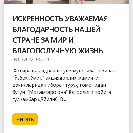
ИСКРЕННОСТЬ УВАЖАЕМАЯ
БЛАГОДАРНОСТЬ НАШЕЙ
СТРАНЕ ЗА МИР И
БЛАГОПОЛУЧНУЮ ЖИЗНЬ
09.05.2022 04:31:10
Хотира ва қадрлаш куни муносабати билан
“Ўзбеккўмир” акциядорлик жамияти
вакилларидан иборат гуруҳ томонидан
бугун “Мотамсаро она” ёдгорлиги пойига
гулчамбар қўйилиб, В...
Читать