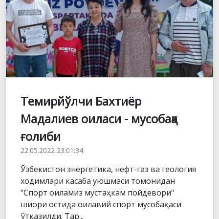
Темирйўлчи Бахтиёр
Мадалиев оиласи - мусобақа
ғолиби
22.05.2022 23:01:34
Ўзбекистон энергетика, нефт-газ ва геология
ходимлари касаба уюшмаси томонидан
"Спорт оиламиз мустаҳкам пойдевори"
шиори остида оилавий спорт мусобақаси
ўтказилди. Тар...