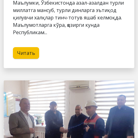
Маълумки, Ўзбекистонда азал-азалдан турли
миллатга мансуб, турли динларга эътиқод
қилувчи халқлар тинч-тотув яшаб келмоқда.
Маълумотларга кўра, ҳозирги кунда
Республикам...
Читать