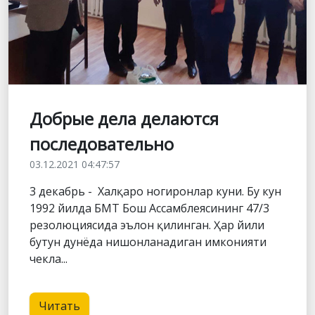
Добрые дела делаются
последовательно
03.12.2021 04:47:57
3 декабрь - Халқаро ногиронлар куни. Бу кун
1992 йилда БМТ Бош Ассамблеясининг 47/3
резолюциясида эълон қилинган. Ҳар йили
бутун дунёда нишонланадиган имконияти
чекла...
Читать