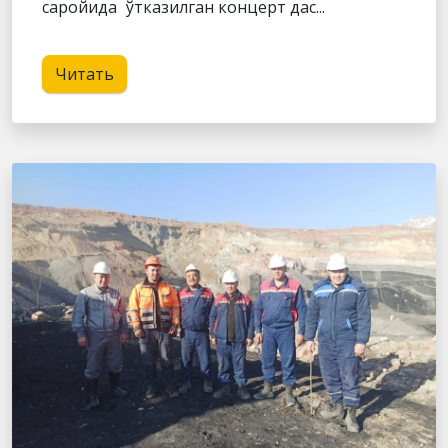
саройида ўтказилган концерт дас...
Читать