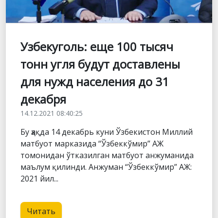
Узбекуголь: еще 100 тысяч
тонн угля будут доставлены
для нужд населения до 31
декабря
14.12.2021 08:40:25
Бу ҳақда 14 декабрь куни Ўзбекистон Миллий
матбуот марказида “Ўзбеккўмир” АЖ
томонидан ўтказилган матбуот анжуманида
маълум қилинди. Анжуман “Ўзбеккўмир” АЖ:
2021 йил...
Читать