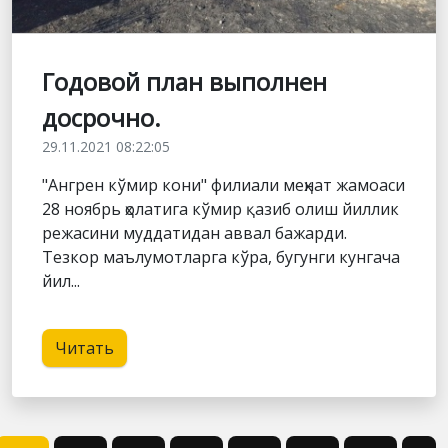
Годовой план выполнен
досрочно.
29.11.2021 08:22:05
"Ангрен кўмир кони" филиали меҳнат жамоаси
28 ноябрь ҳолатига кўмир қазиб олиш йиллик
режасини муддатидан аввал бажарди.
Тезкор маълумотларга кўра, бугунги кунгача
йил...
Читать