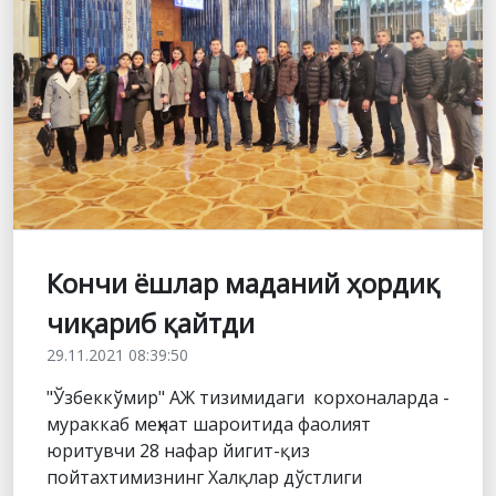
Кончи ёшлар маданий ҳордиқ
чиқариб қайтди
29.11.2021 08:39:50
"Ўзбеккўмир" АЖ тизимидаги корхоналарда -
мураккаб меҳнат шароитида фаолият
юритувчи 28 нафар йигит-қиз
пойтахтимизнинг Халқлар дўстлиги