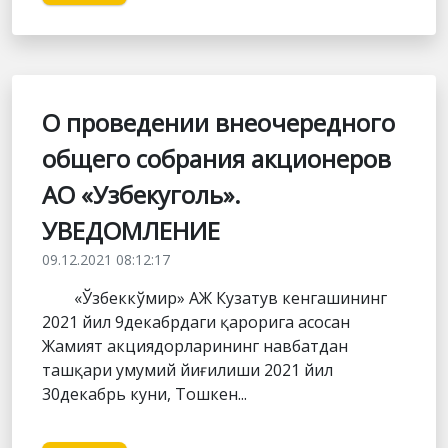
О проведении внеочередного
общего собрания акционеров
АО «Узбекуголь».
УВЕДОМЛЕНИЕ
09.12.2021 08:12:17
«Ўзбеккўмир» АЖ Кузатув кенгашининг
2021 йил 9декабрдаги қарорига асосан
Жамият акциядорларининг навбатдан
ташқари умумий йиғилиши 2021 йил
30декабрь куни, Тошкен...