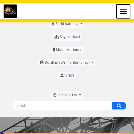
Ko'zi ojizlar uchun
Shrift kattaligi
Sayt xaritasi
Mobil ko'rinishi
Bo'sh ish o'rinlari(umumiy)
Kirish
OʼZBEKCHA