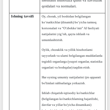
mehnatni muhofaza qilish va xavfsizlik
qoidalari va normalari.
Ishning tavsifi
Oy, chorak, yil boshidan
belgilangan
ko‘rsatkichlar (dinamik) bo‘yicha tarmoq
korxonalari va “O‘zbekko‘
mir
” AJ faoliyati
natijalarini yig‘ish, qayta ishlash va
umumlashtirish.
Oylik, choraklik va yillik hisobotlarni
tayyorlash va ularni belgilangan muddatlarda
tegishli organlarga (yuqori organlar, statistika
organlari va boshqalar) taqdim etish.
Har oyning umumiy natijalarini ijro apparati
bo'limlari rahbarlariga yetkazish.
Ishlab chiqarish-iqtisodiy ko'rsatkichlar
(belgilangan ko'rsatkichlarning bajarilishi,
davrlar va yillar bo'yicha dinamikasi)