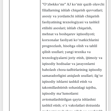
"O‘zbekko‘mr" AJ ko‘mir qazib oluvchi
filiallarning ishlab chiqarish quvvatlari;
asosiy va yordamchi ishlab chiqarish
faoliyatining texnologiyasi va tashkil
etilishi asoslari; ishlab chiqarish,
mehnat va boshqaruv iqtisodiyoti;
korxonalar faoliyati ko‘rsatkichlarini
prognozlash, hisobga olish va tahlil
qilish usullari; yangi texnika va
texnologiyalarni joriy etish, ijtimoiy va
iqtisodiy hodisalar va jarayonlarni
baholash chora-tadbirlarining iqtisodiy
samaradorligini aniqlash usullari; ilg‘or
iqtisodiy ishlarni tashkil etish va
takomillashtirish sohasidagi tajriba,
iqtisodiy ma‘lumotlarni
avtomatlashtirilgan qayta ishlashni
tashkil etish; o‘z vakolatlari doirasida