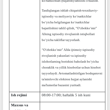
ko'rsatkichlari (bajarish) tahlilini o'tkazish.
Tasdiqlangan ishlab chiqarish-texnikaviy-
iqtisodiy va moliyaviy ko‘rsatkichlar
bo‘yicha belgilangan ko‘rsatkichlar
bajarilishini tahlil qilish, “O‘zbekko‘mir”
AJning iqtisodiy rivojlanish istiqbollari
bo‘yicha takliflar tayyorlash.
“O‘zbekko‘mir” AJda ijtimoiy-iqtisodiy
rivojlanish yakunlari va iqtisodiy
islohotlarning borishini baholash bo‘yicha
choraklik va yillik hisobotlar uchun hisobot
tayyorlaydi. Avtomatlashtirilgan boshqaruvni
ta'minlovchi elektron hujjat aylanishi
ma'lumotlar bazasini yuritadi.
Ish rejimi
08
:
00-1
7:00;
h
aftalik 5 ish kuni
Maxsus va