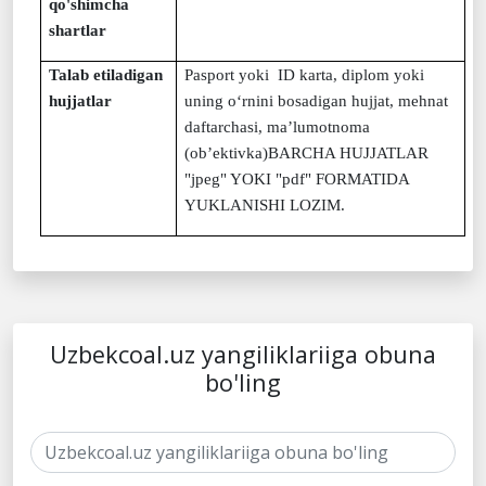
qo'shimcha
shartlar
Talab etiladigan
Pasport yoki ID karta, diplom yoki
hujjatlar
uning o‘rnini bosadigan hujjat, mehnat
daftarchasi, ma’lumotnoma
(ob’ektivka)BARCHA HUJJATLAR
"jpeg" YOKI "pdf" FORMATIDA
YUKLANISHI LOZIM.
Uzbekcoal.uz yangiliklariiga obuna
bo'ling