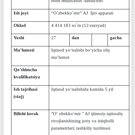
bosh mutaxassis -tahlilchisi
Ish joyi
“
O`zbekko`mir
”
AJ Ijro apparati
Oklad
4 414 183 so`m (12-razryad)
Yoshi
27
dan
gacha
Ma’lumoti
Iqtisod yo‘nalishi bo‘yicha oliy
ma’lumot
Qo’shimcha
kvalifikatsiya
Ish tajribasi
Iqtisod yo‘nalishida kamida 5 yil
(staj)
Bilishi kerak
"O‘
z
bekko‘mir " AJ ijtimoiy-iqtisodiy
rivojlanishining joriy va istiqbolli
parametrlari; tashkiliy tuzilmasi