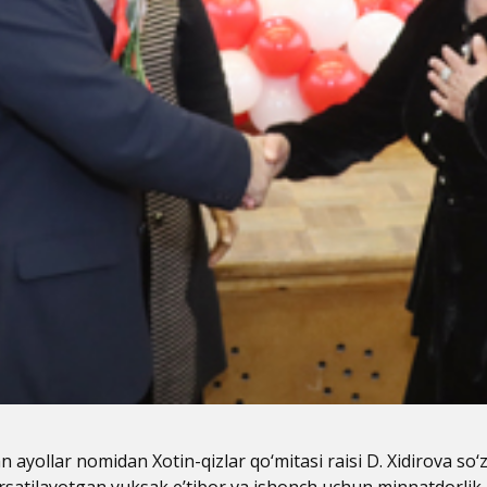
 ayollar nomidan Xotin-qizlar qo‘mitasi raisi D. Xidirova so
rsatilayotgan yuksak e’tibor va ishonch uchun minnatdorlik b