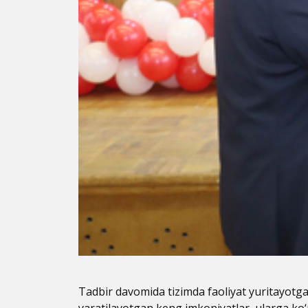
Tadbir davomida tizimda faoliyat yuritayotgan
yaratilayotgan keng imkoniyatlar, ularga ko‘