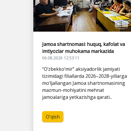
Jamoa shartnomasi: huquq, kafolat va
imtiyozlar muhokama markazida
06.08.2026 12:53:11
“O‘zbekko‘mir” aksiyadorlik jamiyati
tizimidagi filiallarda 2026–2028-yillarga
mo‘ljallangan Jamoa shartnomasining
mazmun-mohiyatini mehnat
jamoalariga yetkazishga qarati...
O'qish