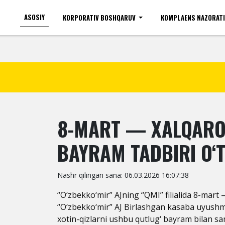
ASOSIY
KORPORATIV BOSHQARUV
KOMPLAENS NAZORAT
Ko'zi ojizlar uchun
Shr
8-MART — XALQARO 
BAYRAM TADBIRI O‘T
Nashr qilingan sana: 06.03.2026 16:07:38
“O‘zbekko‘mir” AJning “QMI” filialida 8-mart 
“O‘zbekko‘mir” AJ Birlashgan kasaba uyushmas
xotin-qizlarni ushbu qutlug‘ bayram bilan s