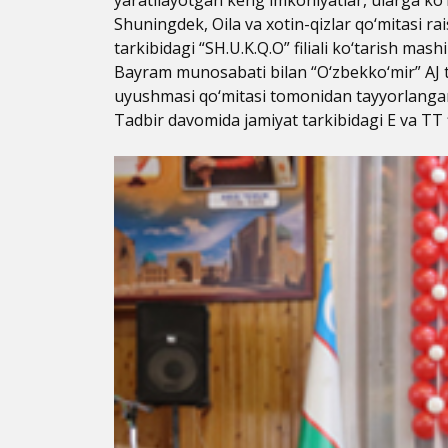
Shuningdek, Oila va xotin-qizlar qo‘mitasi r
tarkibidagi “SH.U.K.Q.O” filiali ko‘tarish ma
Bayram munosabati bilan “O‘zbekko‘mir” AJ 
uyushmasi qo‘mitasi tomonidan tayyorlangan 
Tadbir davomida jamiyat tarkibidagi E va TT fi