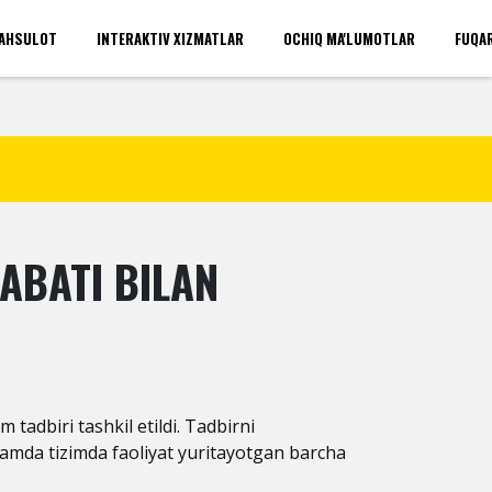
AHSULOT
INTERAKTIV XIZMATLAR
OCHIQ MA'LUMOTLAR
FUQA
'rinlari(umumiy)
Kirish
ABATI BILAN
tadbiri tashkil etildi. Tadbirni
hamda tizimda faoliyat yuritayotgan barcha