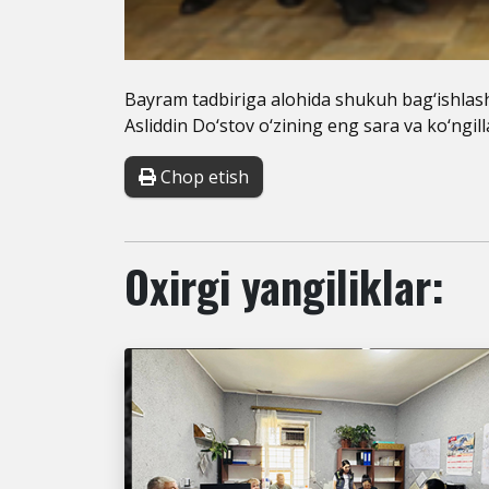
Bayram tadbiriga alohida shukuh bag‘ishlash
Asliddin Do‘stov o‘zining eng sara va ko‘ngill
Chop etish
Oxirgi yangiliklar: