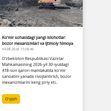
Ko‘mir sohasidagi yangi islohotlar:
bozor mexanizmlari va ijtimoiy himoya
04.08.2026 15:08:46
O‘zbekiston Respublikasi Vazirlar
Mahkamasining 2026-yil 30-iyuldagi
418-son qarori mamlakatda ko‘mir
sanoatini yanada rivojlantirish, bozor
mexanizmlarini keng joriy eti...
O'qish