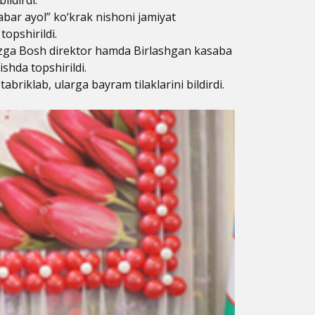
abar ayol” ko‘krak nishoni jamiyat
topshirildi.
qizga Bosh direktor hamda Birlashgan kasaba
shda topshirildi.
abriklab, ularga bayram tilaklarini bildirdi.