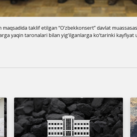
 maqsadida taklif etilgan “O‘zbekkonsert” davlat muassasas
arga yaqin taronalari bilan yig‘ilganlarga ko‘tarinki kayfiyat 