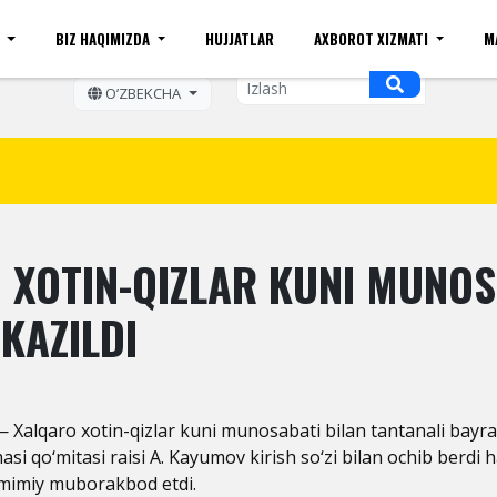
I
BIZ HAQIMIZDA
HUJJATLAR
AXBOROT XIZMATI
M
ift kattaligi
Sayt xaritasi
Mobil ko'rinishi
Bo'sh ish o
OʼZBEKCHA
XOTIN-QIZLAR KUNI MUNOS
KAZILDI
— Xalqaro xotin-qizlar kuni munosabati bilan tantanali bayram 
i qo‘mitasi raisi A. Kayumov kirish so‘zi bilan ochib berdi 
amimiy muborakbod etdi.