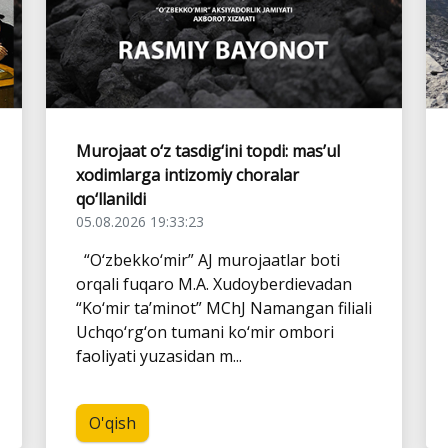
Murojaat o‘z tasdig‘ini topdi: mas’ul
xodimlarga intizomiy choralar
qo‘llanildi
05.08.2026 19:33:23
“O‘zbekko‘mir” AJ murojaatlar boti
orqali fuqaro M.A. Xudoyberdievadan
“Ko‘mir ta’minot” MChJ Namangan filiali
Uchqo‘rg‘on tumani ko‘mir ombori
faoliyati yuzasidan m...
O'qish