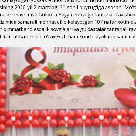
aisining 2026-yil 2-martdagi 31-sonli buyrug‘iga asosan “Mo‘t
shinalari mashinisti Gulnora Bayymenovaga tantanali ravishda 
tizimida samarali mehnat qilib kelayotgan 107 nafar xotin-
qimmatbaho esdalik sovg‘alari va guldastalar tantanali ravi
liali rahbari Erkin Jo‘rayevich ham konchi ayollarni samimiy t