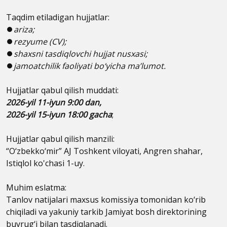
Taqdim etiladigan hujjatlar:
⏺
ariza;
⏺
rezyume (CV);
⏺
shaxsni tasdiqlovchi hujjat nusxasi;
⏺
jamoatchilik faoliyati bo‘yicha ma’lumot.
Hujjatlar qabul qilish muddati:
2026-yil 11-iyun 9:00 dan,
2026-yil 15-iyun 18:00 gacha
;
Hujjatlar qabul qilish manzili:
“O‘zbekko‘mir” AJ Toshkent viloyati, Angren shahar,
Istiqlol ko'chasi 1-uy.
Muhim eslatma:
Tanlov natijalari maxsus komissiya tomonidan ko‘rib
chiqiladi va yakuniy tarkib Jamiyat bosh direktorining
buyrug‘i bilan tasdiqlanadi.