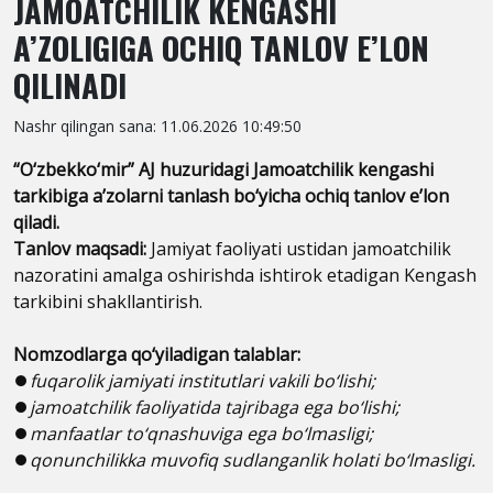
JAMOATCHILIK KENGASHI
A’ZOLIGIGA OCHIQ TANLOV E’LON
QILINADI
Nashr qilingan sana: 11.06.2026 10:49:50
“O‘zbekko‘mir” AJ huzuridagi Jamoatchilik kengashi
tarkibiga a’zolarni tanlash bo‘yicha ochiq tanlov e’lon
qiladi.
Tanlov maqsadi:
Jamiyat faoliyati ustidan jamoatchilik
nazoratini amalga oshirishda ishtirok etadigan Kengash
tarkibini shakllantirish.
Nomzodlarga qo‘yiladigan talablar:
⏺
fuqarolik jamiyati institutlari vakili bo‘lishi;
⏺
jamoatchilik faoliyatida tajribaga ega bo‘lishi;
⏺
manfaatlar to‘qnashuviga ega bo‘lmasligi;
⏺
qonunchilikka muvofiq sudlanganlik holati bo‘lmasligi.