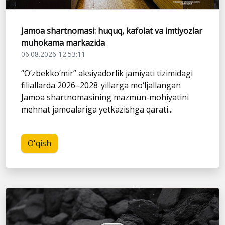
Jamoa shartnomasi: huquq, kafolat va imtiyozlar
muhokama markazida
06.08.2026 12:53:11
“O‘zbekko‘mir” aksiyadorlik jamiyati tizimidagi
filiallarda 2026–2028-yillarga mo‘ljallangan
Jamoa shartnomasining mazmun-mohiyatini
mehnat jamoalariga yetkazishga qarati...
O'qish