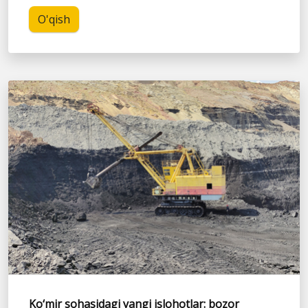
O'qish
Ko‘mir sohasidagi yangi islohotlar: bozor