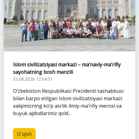
Islom sivilizatsiyasi markazi – ma’naviy-ma’rifiy
sayohatning bosh manzili
03.08.2026 12:04:51
O‘zbekiston Respublikasi Prezidenti tashabbusi
bilan barpo etilgan Islom sivilizatsiyasi markazi
xalqimizning ko‘p asrlik ilmiy-ma’rifiy merosi va
buyuk ajdodlarimiz qold...
O'qish