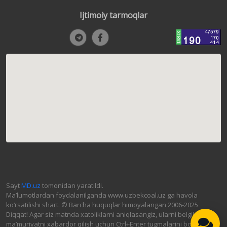
Ijtimoiy tarmoqlar
Sayt
MD.uz
tomonidan yaratildi.
Ma’lumotlardan foydalanilganda www.uzbekcoal.uz ga havola
ko‘rsatilishi shart. © Barcha huquqlar himoyalangan 2006-2025
Diqqat! Agar siz matnda xatoliklarni aniqlasangiz, ularni belgilab,
ma’muriyatni xabardor qilish uchun Ctrl+Enter tugmalarini bosing.