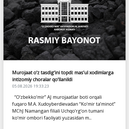
Murojaat o‘z tasdig‘ini topdi: mas’ul xodimlarga
intizomiy choralar qo‘llanildi
05.08.2026 19:33:23
“O‘zbekko‘mir” AJ murojaatlar boti orqali
fuqaro M.A. Xudoyberdievadan “Ko‘mir ta’minot”
MChJ Namangan filiali Uchqo‘rg‘on tumani
ko‘mir ombori faoliyati yuzasidan m...