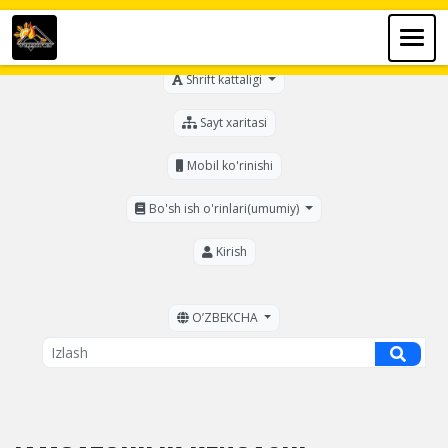
Ko'zi ojizlar uchun
Shrift kattaligi
Sayt xaritasi
Mobil ko'rinishi
Bo'sh ish o'rinlari(umumiy)
Kirish
OʼZBEKCHA