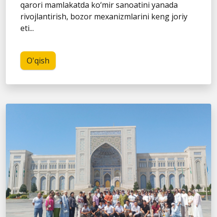
qarori mamlakatda ko‘mir sanoatini yanada
rivojlantirish, bozor mexanizmlarini keng joriy
eti...
O'qish