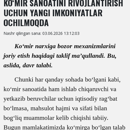
KO‘MIR SANOATINI RIVOJLANTIRISH
UCHUN YANGI IMKONIYATLAR
OCHILMOQDA
Nashr qilingan sana: 03.06.2026 13:12:03
Ko‘mir narxiga bozor mexanizmlarini
joriy etish haqidagi taklif ma’qullandi.
Bu,
aslida, davr talabi.
Chunki har qanday sohada bo‘lgani kabi,
ko‘mir sanoatida ham ishlab chiqaruvchi va
yetkazib beruvchilar uchun iqtisodiy rag‘bat
bo‘lmasa, mahsulot hajmi va sifati bilan
bog‘liq muammolar kelib chiqishi tabiiy.
Bugun mamlakatimizda ko‘mirga bo‘lgan talab