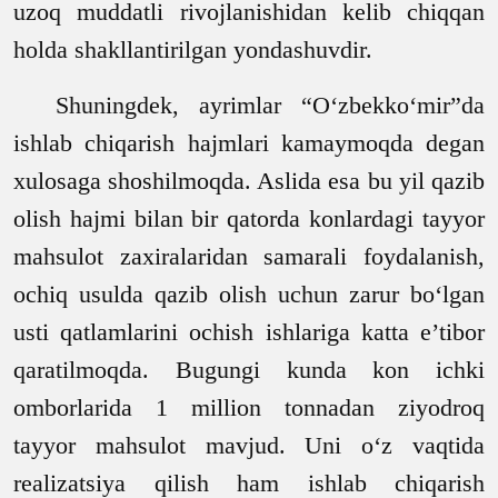
uzoq muddatli rivojlanishidan kelib chiqqan
holda shakllantirilgan yondashuvdir.
Shuningdek, ayrimlar
“O‘zbekko‘mir”da
ishlab chiqarish hajmlari kamaymoqda degan
xulosaga shoshilmoqda. Aslida esa bu yil qazib
olish hajmi bilan bir qatorda konlardagi tayyor
mahsulot zaxiralaridan samarali foydalanish,
ochiq usulda qazib olish uchun zarur bo‘lgan
usti qatlamlarini ochish ishlariga katta e’tibor
qaratilmoqda. Bugungi kunda kon ichki
omborlarida
1
million tonna
dan ziyodroq
tayyor mahsulot mavjud. Uni o‘z vaqtida
realizatsiya qilish ham ishlab chiqarish