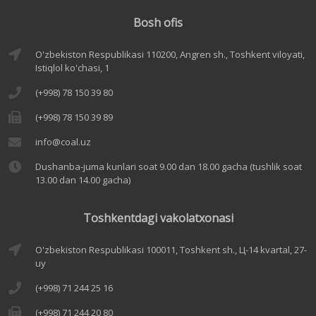
Bosh ofis
O'zbekiston Respublikasi 110200, Angren sh., Toshkent viloyati,
Istiqlol ko'chasi, 1
(+998) 78 150 39 80
(+998) 78 150 39 89
info@coal.uz
Dushanba-juma kunlari soat 9.00 dan 18.00 gacha (tushlik soat
13.00 dan 14.00 gacha)
Toshkentdagi vakolatxonasi
O'zbekiston Respublikasi 100011, Toshkent sh., Ц-14 kvartal, 27-
uy
(+998) 71 244 25 16
(+998) 71 244 20 80