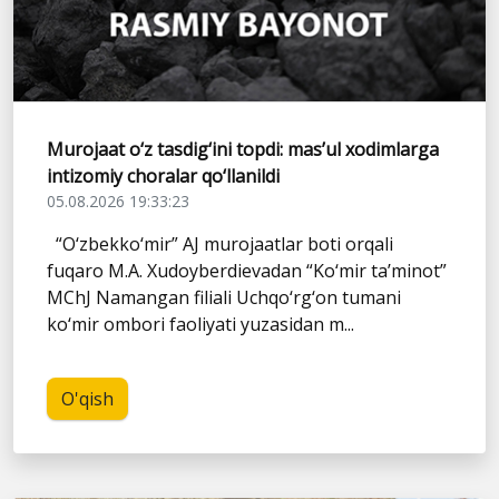
Murojaat o‘z tasdig‘ini topdi: mas’ul xodimlarga
intizomiy choralar qo‘llanildi
05.08.2026 19:33:23
“O‘zbekko‘mir” AJ murojaatlar boti orqali
fuqaro M.A. Xudoyberdievadan “Ko‘mir ta’minot”
MChJ Namangan filiali Uchqo‘rg‘on tumani
ko‘mir ombori faoliyati yuzasidan m...
O'qish