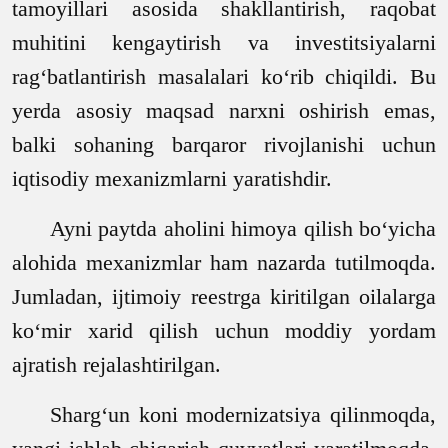
tamoyillari asosida shakllantirish, raqobat
muhitini kengaytirish va investitsiyalarni
rag‘batlantirish masalalari ko‘rib chiqildi. Bu
yerda asosiy maqsad narxni oshirish emas,
balki sohaning barqaror rivojlanishi uchun
iqtisodiy mexanizmlarni yaratishdir.
Ayni paytda aholini himoya qilish bo‘yicha
alohida mexanizmlar ham nazarda tutilmoqda.
Jumladan, ijtimoiy reestrga kiritilgan oilalarga
ko‘mir xarid qilish uchun moddiy yordam
ajratish rejalashtirilgan.
Sharg‘un koni modernizatsiya qilinmoqda,