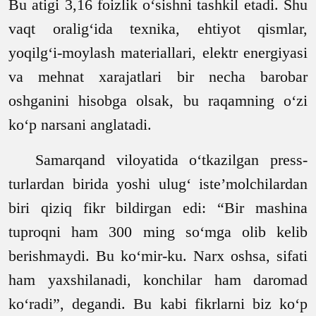
Bu atigi 3,16 foizlik o‘sishni tashkil etadi. Shu
vaqt oralig‘ida texnika, ehtiyot qismlar,
yoqilg‘i-moylash materiallari, elektr energiyasi
va mehnat xarajatlari bir necha barobar
oshganini hisobga olsak, bu raqamning o‘zi
ko‘p narsani anglatadi.
Samarqand viloyatida o‘tkazilgan press-
turlardan birida yoshi ulug‘ iste’molchilardan
biri qiziq fikr bildirgan edi: “Bir mashina
tuproqni ham 300 ming so‘mga olib kelib
berishmaydi. Bu ko‘mir-ku. Narx oshsa, sifati
ham yaxshilanadi, konchilar ham daromad
ko‘radi”, degandi. Bu kabi fikrlarni biz ko‘p