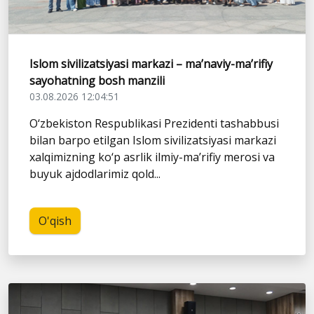
Islom sivilizatsiyasi markazi – ma’naviy-ma’rifiy
sayohatning bosh manzili
03.08.2026 12:04:51
O‘zbekiston Respublikasi Prezidenti tashabbusi
bilan barpo etilgan Islom sivilizatsiyasi markazi
xalqimizning ko‘p asrlik ilmiy-ma’rifiy merosi va
buyuk ajdodlarimiz qold...
O'qish