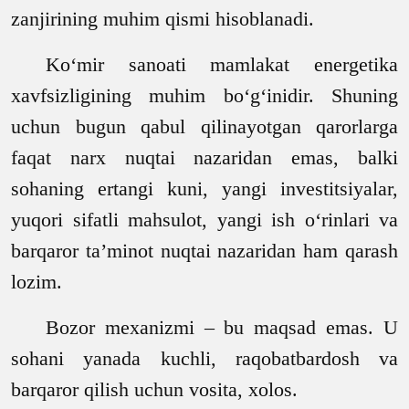
zanjirining muhim qismi hisoblanadi.
Ko‘mir sanoati mamlakat energetika
xavfsizligining muhim bo‘g‘inidir. Shuning
uchun bugun qabul qilinayotgan qarorlarga
faqat narx nuqtai nazaridan emas, balki
sohaning ertangi kuni, yangi investitsiyalar,
yuqori sifatli mahsulot, yangi ish o‘rinlari va
barqaror ta’minot nuqtai nazaridan ham qarash
lozim.
Bozor mexanizmi
–
bu maqsad emas. U
sohani yanada kuchli, raqobatbardosh va
barqaror qilish uchun vosita, xolos.