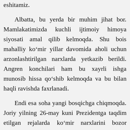
eshitamiz.
Albatta, bu yerda bir muhim jihat bor.
Mamlakatimizda kuchli ijtimoiy himoya
siyosati amal qilib kelmoqda. Shu bois
mahalliy ko‘mir yillar davomida aholi uchun
arzonlashtirilgan narxlarda yetkazib berildi.
Angren konchilari ham bu xayrli ishga
munosib hissa qo‘shib kelmoqda va bu bilan
haqli ravishda faxrlanadi.
Endi esa soha yangi bosqichga chiqmoqda.
Joriy yilning
26-
may kuni
Prezidentga taqdim
etilgan rejalarda ko‘mir narxlarini bozor