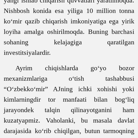
yangi ishlab chiqarish quvvatlari yaratilmoqda.
Nishbosh konida esa yiliga 10 million tonna
ko‘mir qazib chiqarish imkoniyatiga ega yirik
loyiha amalga oshirilmoqda. Buning barchasi
sohaning kelajagiga qaratilgan
investitsiyalardir.
Ayrim chiqishlarda go‘yo bozor
mexanizmlariga o‘tish tashabbusi
“O‘zbekko‘mir” AJning ichki xohishi yoki
kimlarningdir tor manfaati bilan bog‘liq
jarayondek talqin qilinayotganini ham
kuzatyapmiz. Vaholanki, bu masala davlat
darajasida ko‘rib chiqilgan, butun tarmoqning