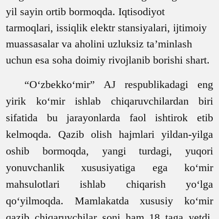
yil sayin ortib bormoqda. Iqtisodiyot
tarmoqlari, issiqlik elektr stansiyalari, ijtimoiy
muassasalar va aholini uzluksiz ta’minlash
uchun esa soha doimiy rivojlanib borishi shart.
“O‘zbekko‘mir” AJ respublikadagi eng
yirik ko‘mir ishlab chiqaruvchilardan biri
sifatida bu jarayonlarda faol ishtirok etib
kelmoqda. Qazib olish hajmlari yildan-yilga
oshib bormoqda, yangi turdagi, yuqori
yonuvchanlik xususiyatiga ega ko‘mir
mahsulotlari ishlab chiqarish yo‘lga
qo‘yilmoqda. Mamlakatda xususiy ko‘mir
qazib chiqaruvchilar soni ham 18 taga yetdi.