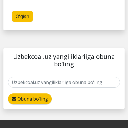
O'qish
Uzbekcoal.uz yangiliklariiga obuna
bo'ling
Obuna bo'ling