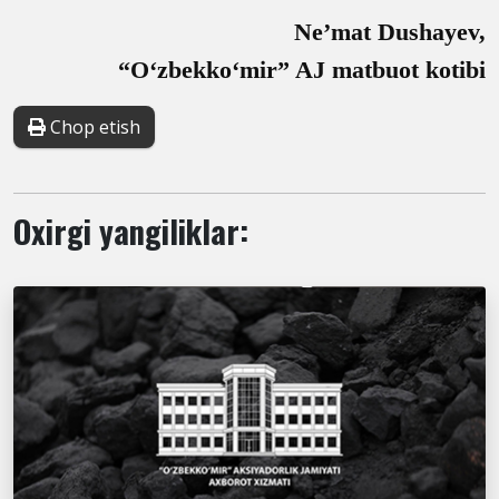
Ne’mat Dusha
y
ev,
“O‘zbekko‘mir” AJ matbuot kotibi
Chop etish
Oxirgi yangiliklar: