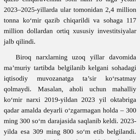
2023–2025-yillarda ular tomonidan 2,4 million
tonna ko‘mir qazib chiqarildi va sohaga 117
million dollardan ortiq xususiy investitsiyalar
jalb qilindi.
Biroq narxlarning uzoq yillar davomida
ma’muriy tartibda belgilanib kelgani sohadagi
iqtisodiy muvozanatga ta’sir ko‘rsatmay
qolmaydi. Masalan, aholi uchun mahalliy
ko‘mir narxi 201
9
-yildan 2023 yil oktabriga
qadar amalda deyarli o‘zgarmagan holda – 300
ming 300 so‘m darajasida saqlanib keldi. 2023-
yilda esa 309 ming 800 so‘m etib belgilandi.