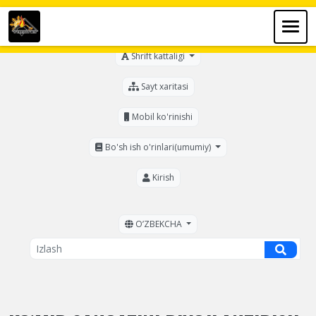
Ko'zi ojizlar uchun
Shrift kattaligi
Sayt xaritasi
Mobil ko'rinishi
Bo'sh ish o'rinlari(umumiy)
Kirish
OʼZBEKCHA