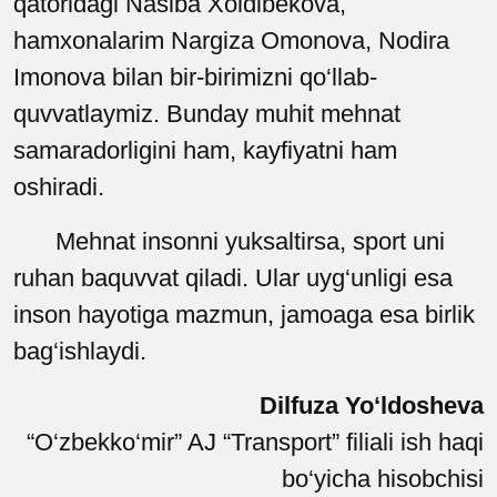
qatoridagi Nasiba Xoldibekova,
hamxonalarim Nargiza Omonova, Nodira
Imonova bilan bir-birimizni qo‘llab-
quvvatlaymiz.
Bunday muhit mehnat
samaradorligini ham, kayfiyatni ham
oshiradi.
M
ehnat insonni yuksaltirsa, sport uni
ruhan baquvvat qiladi. Ular uyg‘unligi esa
inson hayotiga mazmun, jamoaga esa birlik
bag‘ishlaydi.
Dilfuza Yo‘ldosheva
“O‘zbekko‘mir” AJ “Transport” filiali ish haqi
bo‘yicha hisobchisi