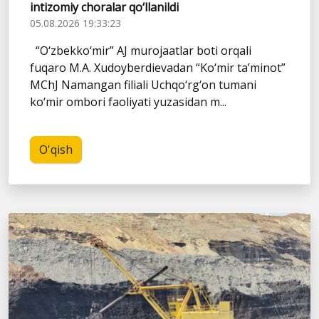
intizomiy choralar qo‘llanildi
05.08.2026 19:33:23
“O‘zbekko‘mir” AJ murojaatlar boti orqali
fuqaro M.A. Xudoyberdievadan “Ko‘mir ta’minot”
MChJ Namangan filiali Uchqo‘rg‘on tumani
ko‘mir ombori faoliyati yuzasidan m...
O'qish