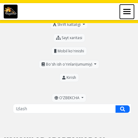
Ko'zi ojizlar uchun
Shrift kattaligi
Sayt xaritasi
Mobil ko'rinishi
Bo'sh ish o'rinlari(umumiy)
Kirish
OʼZBEKCHA