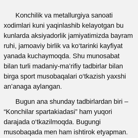
Konchilik va metallurgiya sanoati
xodimlari kuni yaqinlashib kelayotgan bu
kunlarda aksiyadorlik jamiyatimizda bayram
ruhi, jamoaviy birlik va ko‘tarinki kayfiyat
yanada kuchaymoqda. Shu munosabat
bilan turli madaniy-ma’rifiy tadbirlar bilan
birga sport musobaqalari
o‘tkazish yaxshi
an’anaga aylangan.
Bugun ana shunday tadbirlardan biri –
“Konchilar spartakiadasi” ham yuqori
darajada o‘tkazilmoqda. Bugungi
musobaqada men ham ishtirok etyapman.