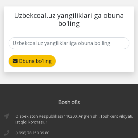
Uzbekcoal.uz yangiliklariiga obuna
bo'ling
Obuna bo'ling
Bosh ofis
O'zbekiston Respublikasi 110200, Angren sh., Toshkent viloyati,
Istiqlol ko'chasi, 1
(+998) 78 150 39 80