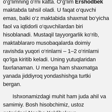
o‘g‘limning o‘rni katta. O‘g‘lim
Ershodbek
maktabda tahsil oladi. U faqat o‘quvchi
emas, balki o‘z maktabida shaxmat bo‘yicha
faol va iqtidorli o‘quvchilardan biri
hisoblanadi. Mustaqil tayyorgarlik ko‘rib,
maktablararo musobaqalarda doimiy
ravishda yuqori o‘rinlarni
–
1–2 o‘rinlarni
qo‘lga kiritib keladi. Uning yutuqlari
dan
faxrlanaman. U menga ham shaxmatga
yanada jiddiyroq yondashishga turtki
bergan.
Ishxonamizdagi muhit ham juda ahil va
samimiy. Bosh hisobchimiz, ustoz