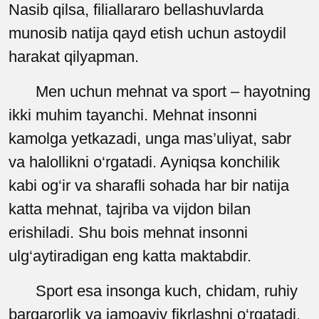
Nasib qilsa, filiallararo bellashuvlarda
munosib natija qayd etish uchun astoydil
harakat qilyapman.
Men uchun mehnat va sport
–
hayotning
ikki muhim tayanchi. Mehnat insonni
kamolga yetkazadi, unga mas’uliyat, sabr
va halollikni o‘rgatadi. Ayniqsa konchilik
kabi og‘ir va sharafli sohada har bir natija
katta mehnat, tajriba va vijdon bilan
erishiladi. Shu bois mehnat insonni
ulg‘aytiradigan eng katta maktabdir.
Sport esa insonga kuch, chidam, ruhiy
barqarorlik va jamoaviy fikrlashni o‘rgatadi.