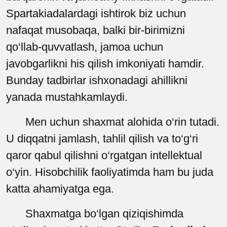
Spartakiadalardagi ishtirok biz uchun
nafaqat musobaqa, balki bir-birimizni
qo‘llab-quvvatlash, jamoa uchun
javobgarlikni his qilish imkoniyati hamdir.
Bunday tadbirlar ishxonadagi ahillikni
yanada mustahkamlaydi.
Men uchun shaxmat alohida o‘rin tutadi.
U diqqatni jamlash, tahlil qilish va to‘g‘ri
qaror qabul qilishni o‘rgatgan intellektual
o‘yin. Hisobchilik faoliyatimda ham bu juda
katta ahamiyatga ega.
Shaxmatga bo‘lgan qiziqishimda