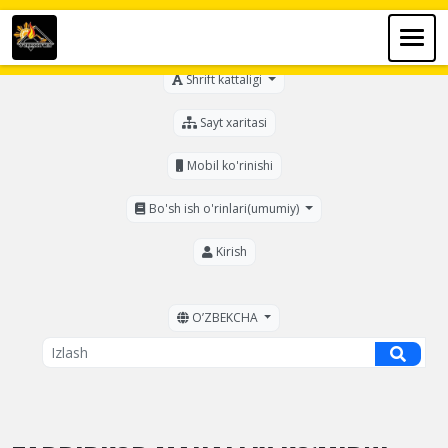
Ko'zi ojizlar uchun
Shrift kattaligi
Sayt xaritasi
Mobil ko'rinishi
Bo'sh ish o'rinlari(umumiy)
Kirish
OʼZBEKCHA