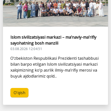
Islom sivilizatsiyasi markazi – ma’naviy-ma’rifiy
sayohatning bosh manzili
03.08.2026 12:04:51
O‘zbekiston Respublikasi Prezidenti tashabbusi
bilan barpo etilgan Islom sivilizatsiyasi markazi
xalqimizning ko‘p asrlik ilmiy-ma’rifiy merosi va
buyuk ajdodlarimiz qold...
O'qish