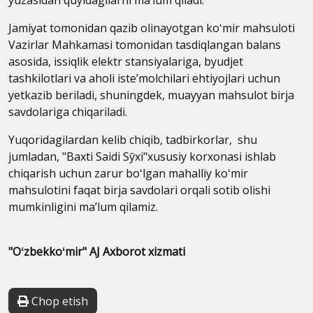
yuzasidan quyidagilarni maʼlum qiladi:
Jamiyat tomonidan qazib olinayotgan koʻmir mahsuloti
Vazirlar Mahkamasi tomonidan tasdiqlangan balans
asosida, issiqlik elektr stansiyalariga, byudjet
tashkilotlari va aholi isteʼmolchilari ehtiyojlari uchun
yetkazib beriladi, shuningdek, muayyan mahsulot birja
savdolariga chiqariladi.
Yuqoridagilardan kelib chiqib, tadbirkorlar, shu
jumladan, "Baxti Saidi Sӯxi"xususiy korxonasi ishlab
chiqarish uchun zarur boʻlgan mahalliy koʻmir
mahsulotini faqat birja savdolari orqali sotib olishi
mumkinligini maʼlum qilamiz.
"Oʻzbekkoʻmir" AJ Axborot xizmati
Chop etish