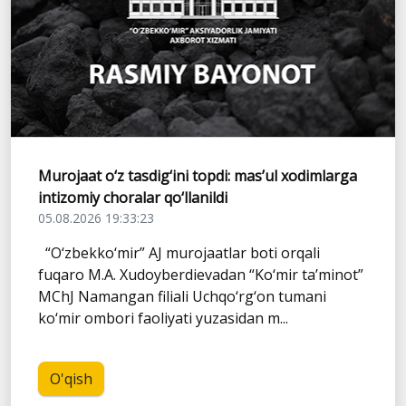
Murojaat o‘z tasdig‘ini topdi: mas’ul xodimlarga
intizomiy choralar qo‘llanildi
05.08.2026 19:33:23
“O‘zbekko‘mir” AJ murojaatlar boti orqali
fuqaro M.A. Xudoyberdievadan “Ko‘mir ta’minot”
MChJ Namangan filiali Uchqo‘rg‘on tumani
ko‘mir ombori faoliyati yuzasidan m...
O'qish