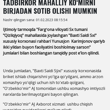
TADBIRKOR MAHALLIY KOʻMIRNI
BIRJADAN SOTIB OLISHI MUMKIN
Nashr qilingan sana: 01.02.2023 08:15:54
Ijtimoiy tarmoqda "Fargʻona viloyati Sӯx tumani
"Qizilqiyoq" mahallasida joylashgan "Baxti Saidi Sӯxi"
xususiy korxonasi rahbari Yunusjon Karimjonov qariyb
ikki yildan buyon faoliyatini boshlolmay sarson"
jumlalari bilan boshlangan tanqidiy post eʼlon qilindi.
Unda jumladan, "Baxti Saidi Sӯxi" xususiy korxonasida
briket ishlab chiqarishni yoʻlga qoʻyilgani, ammo arzon
xomashyo yoʻqligi uchun ish toʻxtab qolgani,
"Oʻzbekkoʻmir" AJ tomonidan ushbu xomashyo imtiyozli
narxlarda berilmayotgani bayon qilingan.
"Oʻzbekkoʻmir" AJ Axborot xizmati ushbu chiqish