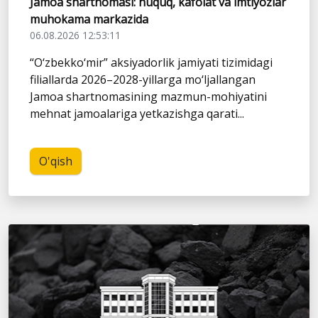
Jamoa shartnomasi: huquq, kafolat va imtiyozlar
muhokama markazida
06.08.2026 12:53:11
“O‘zbekko‘mir” aksiyadorlik jamiyati tizimidagi
filiallarda 2026–2028-yillarga mo‘ljallangan
Jamoa shartnomasining mazmun-mohiyatini
mehnat jamoalariga yetkazishga qarati...
O'qish