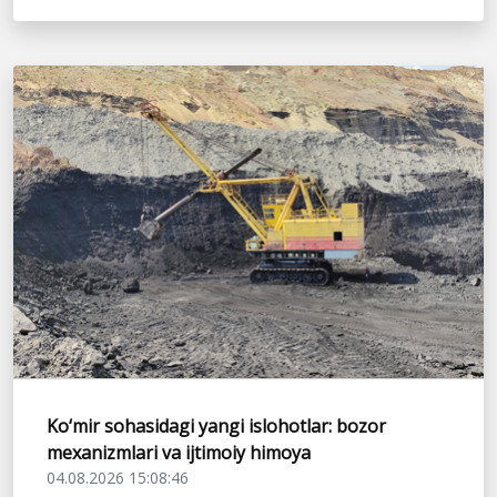
Ko‘mir sohasidagi yangi islohotlar: bozor
mexanizmlari va ijtimoiy himoya
04.08.2026 15:08:46