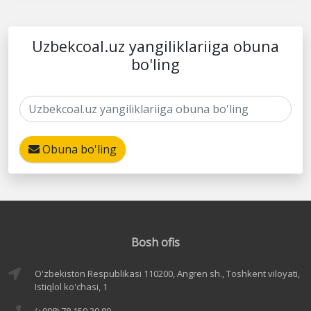
Uzbekcoal.uz yangiliklariiga obuna
bo'ling
Obuna bo'ling
Bosh ofis
O'zbekiston Respublikasi 110200, Angren sh., Toshkent viloyati,
Istiqlol ko'chasi, 1