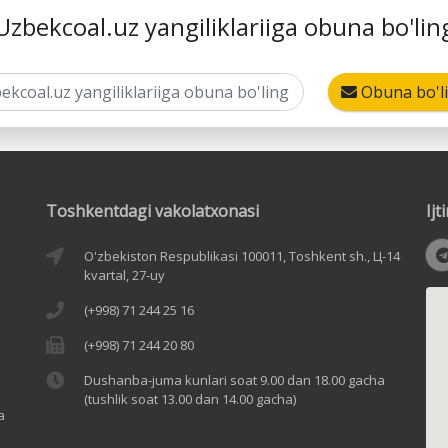
Uzbekcoal.uz yangiliklariiga obuna bo'lin
Obuna bo'l
Toshkentdagi vakolatxonasi
Ij
O'zbekiston Respublikasi 100011, Toshkent sh., Ц-14
kvartal, 27-uy
(+998) 71 244 25 16
(+998) 71 244 20 80
Dushanba-juma kunlari soat 9.00 dan 18.00 gacha
(tushlik soat 13.00 dan 14.00 gacha)
a