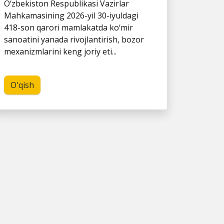
O‘zbekiston Respublikasi Vazirlar
Mahkamasining 2026-yil 30-iyuldagi
418-son qarori mamlakatda ko‘mir
sanoatini yanada rivojlantirish, bozor
mexanizmlarini keng joriy eti...
O'qish