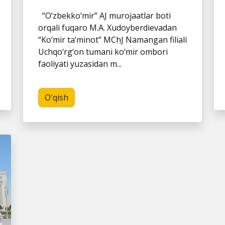
“O‘zbekko‘mir” AJ murojaatlar boti
orqali fuqaro M.A. Xudoyberdievadan
“Ko‘mir ta’minot” MChJ Namangan filiali
Uchqo‘rg‘on tumani ko‘mir ombori
faoliyati yuzasidan m...
O'qish