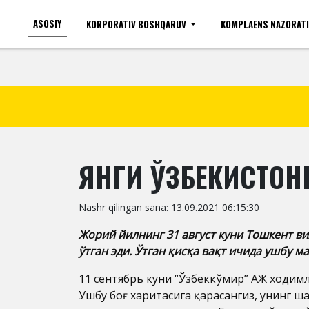
ASOSIY
KORPORATIV BOSHQARUV
KOMPLAENS NAZORAT
Ko'zi ojizlar uchun
Shr
ЯНГИ ЎЗБЕКИСТОН
Nashr qilingan sana: 13.09.2021 06:15:30
Жорий йилнинг 31 август куни Тошкент в
ўтган эди. Ўтган қисқа вақт ичида ушбу 
11 сентябрь куни “Ўзбеккўмир” АЖ ходимл
Ушбу боғ харитасига қарасангиз, унинг ш