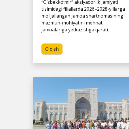
“O‘zbekko‘mir” aksiyadorlik jamiyati
tizimidagi filiallarda 2026–2028-yillarga
mo‘ljallangan Jamoa shartnomasining
mazmun-mohiyatini mehnat
jamoalariga yetkazishga qarati...
O'qish