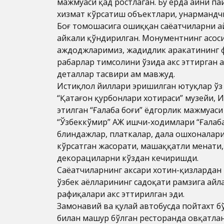
мажмуаси қад ростлаган. Бу ерда айни па
хизмат кўрсатиш объектлари, ҳунарманд
Боғ томошасига ошиққан саёҳатчиларни а
ҳайкали қўндирилган. Монументнинг асос
аждоджларимиз, жадидлик ҳаракатининг ф
раҳбарлар тимсолини ўзида акс эттирган 
деталлар тасвири ҳам мавжуд.
Истиқлол йиллари эришилган ютуқлар ўз 
“Қатағон қурбонлари хотираси” музейи, 
этилган “Ғалаба боғи” ёдгорлик мажмуаси
“Ўзбеккўмир” АЖ ишчи-ходимлари “Ғалаба
блиндажлар, платкалар, дала ошхоналари,
кўрсатган жасорати, машаққатли меҳнати,
декорациларни кўздан кечиришди.
Саёҳатчиларнинг аксари хотин-қизлардан 
ўзбек аёлларининг садоқати рамзига айла
рафиқалари акс эттирилган эди.
Замонавий ва қулай автобусда пойтахт бў
билан машҳур бўлган ресторанда овқатла