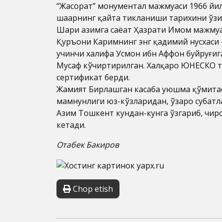
“Жасорат” монументал мажмуаси 1966 йил 
шаҳарнинг қайта тикланиши тарихини ўзид
Шаҳри азимга саёҳат Ҳазрати Имом мажму
Қуръони Каримнинг энг қадимий нусхаси –
учинчи халифа Усмон ибн Аффон буйруғига 
Мусҳаф кўчиртирилган. Халқаро ЮНЕСКО та
сертификат берди.
Жамият Бирлашган касаба уюшма қўмитас
мамнунлиги юз-кўзларидан, ўзаро суҳбат
Азим Тошкент кундан-кунга ўзгариб, чир
кетади.
Отабек Бакиров
Chop etish