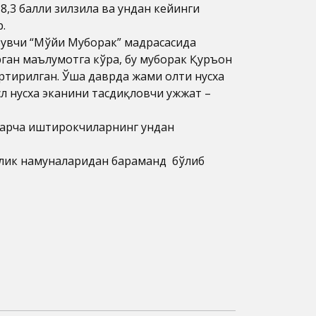
8,3 балли зилзила ва ундан кейинги
.
ирувчи “Мўйи Муборак” мадрасасида
рган маълумотга кўра, бу муборак Қуръон
чиртирилган. Ўша даврда жами олти нусха
л нусха эканини тасдиқловчи ҳужжат –
 Барча иштирокчиларнинг ундан
рлик намуналаридан баҳраманд бўлиб