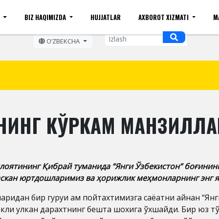
I
BIZ HAQIMIZDA
HUJJATLAR
AXBOROT XIZMATI
M
ift kattaligi
Sayt xaritasi
Mobil ko'rinishi
Bo'sh ish o
OʼZBEKCHA
НИНГ КЎРКАМ МАНЗИЛЛАР
илоятининг Қибрай туманида “Янги Ўзбекистон” боғини
маскан юртдошларимиз ва ҳорижлик меҳмонларнинг энг я
аридан бир гуруҳи ҳам пойтахтимизга саёҳатни айнан “Ян
акли улкан дарахтнинг бешта шохига ўхшайди. Бир юз тў