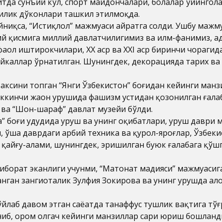
йтда сунъий кўл, спорт майдончалари, болалар ўйингоҳл
чилик дўконлари ташкил этилмоқда.
йниқса, “Истиқлол” мажмуаси ҳайратга солди. Ушбу маж
ий қисмига миллий давлатчилигимиз ва илм-фанимиз, а
аол иштирокчилари, ХХ аср ва ХХI аср биринчи чорагид
ҳайкаллар ўрнатилган. Шунингдек, декорацияда тарих ва
аксини топган “Янги Ўзбекистон” боғидан кейинги манз
Иккинчи жаҳон урушида фашизм устидан қозонилган ғала
 ва “Шон-шараф” давлат музейи бўлди.
” боғи ҳудудида уруш ва унинг оқибатлари, уруш даври 
 ўша даврдаги ҳарбий техника ва қурол-яроғлар, Ўзбек
 қайғу-алами, шунингдек, эришилган буюк ғалабага қўшга
иборат эканлиги учунми, “Матонат мадҳияси” мажмуасига
нган зангиоталик Зулфия Зокирова ва унинг урушда ҳал
йлаб давом этган саёҳатда танаффус тушлик вақтига тўғ
ниб, ором олгач кейинги манзиллар сари юриш бошланд