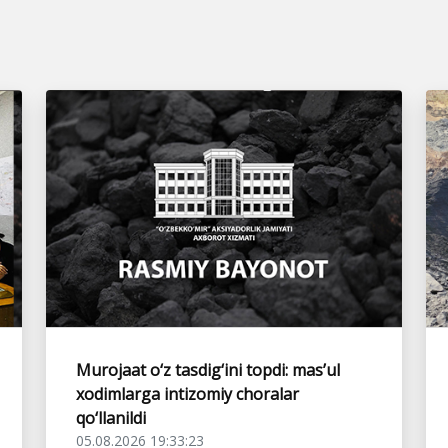
Murojaat o‘z tasdig‘ini topdi: mas’ul
xodimlarga intizomiy choralar
qo‘llanildi
05.08.2026 19:33:23