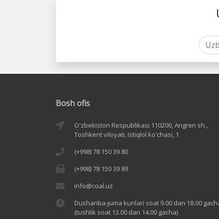
Bosh ofis
O'zbekiston Respublikasi 110200, Angren sh.,
Toshkent viloyati, Istiqlol ko'chasi, 1
(+998) 78 150 39 80
(+998) 78 150 39 89
info@coal.uz
Dushanba-juma kunlari soat 9.00 dan 18.00 gach
(tushlik soat 13.00 dan 14.00 gacha)