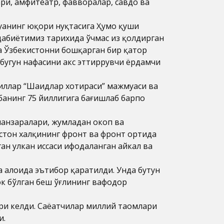
ари, амфитеатр, фавворалар, савдо ва
муанинг юқори нуқтасига Ҳумо қуши
дабиётимиз тарихида ўчмас из қолдирган
а Ўзбекистонни бошқарган бир қатор
 бугун нафасини акс эттиррувчи ёрдамчи
иллар “Шаҳидлар хотираси” мажмуаси ва
банинг 75 йиллигига бағишлаб барпо
манзаралари, жумладан окоп ва
истон халқининг фронт ва фронт ортида
н улкан ҳиссаси ифодаланган ҳайкал ва
 алоҳида эътибор қаратилди. Унда бутун
ок бўлган беш ўғлининг вафодор
ри келди. Саёҳатчилар миллий таомлари
и.