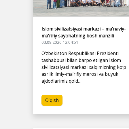
Islom sivilizatsiyasi markazi – ma’naviy-
ma’rifiy sayohatning bosh manzili
03.08.2026 12:04:51
O‘zbekiston Respublikasi Prezidenti
tashabbusi bilan barpo etilgan Islom
sivilizatsiyasi markazi xalqimizning ko‘p
asrlik ilmiy-ma’rifiy merosi va buyuk
ajdodlarimiz qold...
O'qish