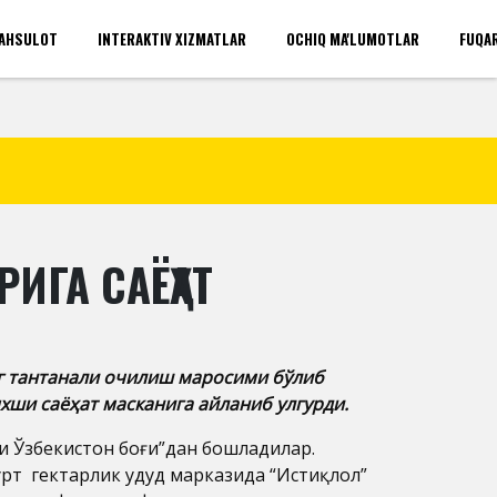
AHSULOT
INTERAKTIV XIZMATLAR
OCHIQ MA'LUMOTLAR
FUQA
'rinlari(umumiy)
Kirish
ИГА САЁҲАТ
нг тантанали очилиш маросими бўлиб
хши саёҳат масканига айланиб улгурди.
ги Ўзбекистон боғи”дан бошладилар.
рт гектарлик ҳудуд марказида “Истиқлол”