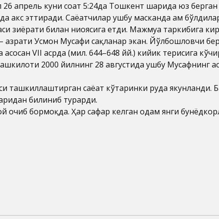
26 апрель куни соат 5:24да Тошкент шаҳрида юз берган 
а акс эттиради. Саёҳатчилар ушбу масканда ҳам бўлдилар
аси зиёрати билан ниҳоясига етди. Мажмуа таркибига к
 ҳазрати Усмон Мусҳафи сақланар экан. Йўлбошловчи бе
асосан VII асрда (мил. 644–648 йй.) кийик терисига кў
шкилоти 2000 йилнинг 28 августида ушбу Мусҳафнинг ас
и ташкиллаштирган саёҳат кўтаринки руҳда якунланди.
ларидан билиниб турарди.
ой очиб бормоқда. Ҳар сафар келган одам янги бунёдко