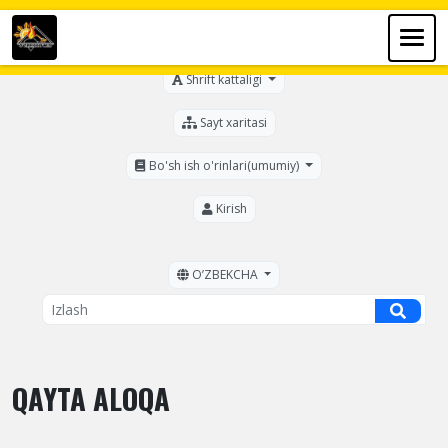
Ko'zi ojizlar uchun
Shrift kattaligi
Sayt xaritasi
Bo'sh ish o'rinlari(umumiy)
Kirish
OʼZBEKCHA
QAYTA ALOQA