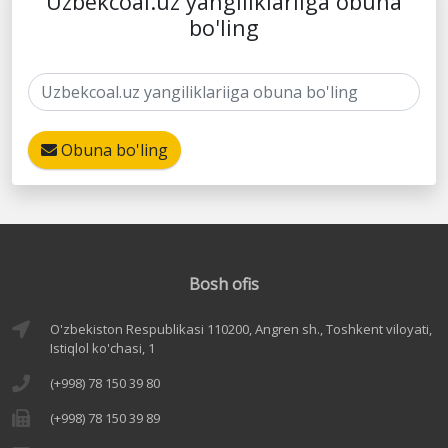
Uzbekcoal.uz yangiliklariiga obuna
bo'ling
Obuna bo'ling
Bosh ofis
O'zbekiston Respublikasi 110200, Angren sh., Toshkent viloyati,
Istiqlol ko'chasi, 1
(+998) 78 150 39 80
(+998) 78 150 39 89