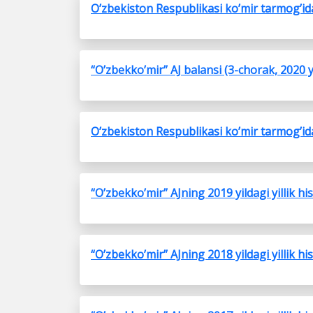
O’zbekiston Respublikasi ko’mir tarmog’ida 
“O’zbekko’mir” AJ balansi (3-chorak, 2020 y
O’zbekiston Respublikasi ko’mir tarmog’ida 
“O’zbekko’mir” AJning 2019 yildagi yillik hi
“O’zbekko’mir” AJning 2018 yildagi yillik hi