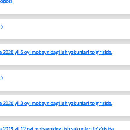
soboti.
.)
2020 yil 6 oyi mobaynidagi ish yakunlari to’g’risida.
.)
2020 yil 3 oyi mobaynidagi ish yakunlari to’g’risida.
2019 yil 12 oyi mobaynidagi ish yakunlari to’g’risida.