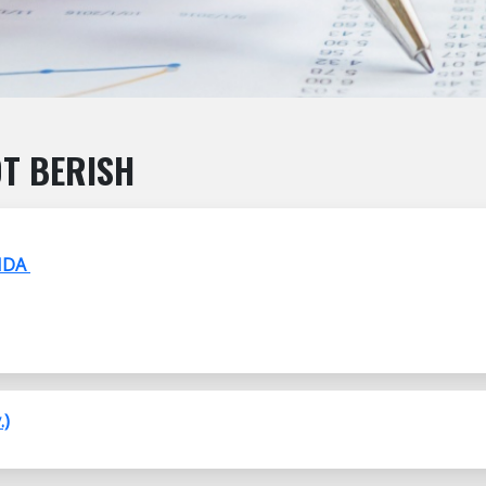
OT BERISH
IDA
.)