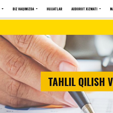
I
BIZ HAQIMIZDA
HUJJATLAR
AXBOROT XIZMATI
M
Sayt xaritasi
Bo'sh ish o'rinlari(umumiy)
Kirish
TAHLIL QILISH 