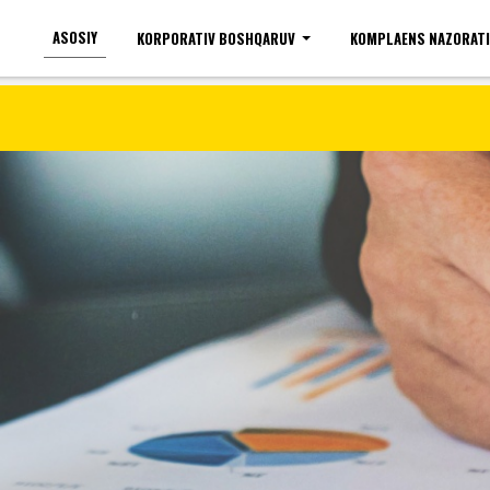
ASOSIY
KORPORATIV BOSHQARUV
KOMPLAENS NAZORAT
Ko'zi ojizlar uchun
Shrift kattaligi