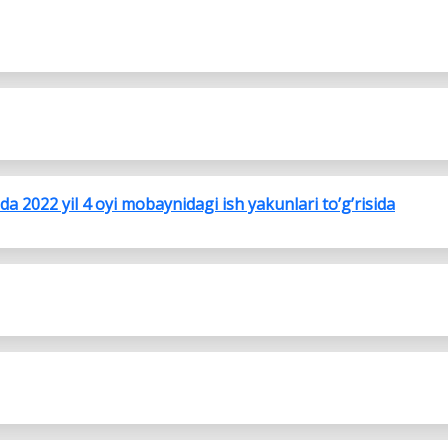
a 2022 yil 4 oyi mobaynidagi ish yakunlari to’g’risida