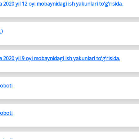
2020 yil 12 oyi mobaynidagi ish yakunlari to’g’risida.
.)
2020 yil 9 oyi mobaynidagi ish yakunlari to’g’risida.
soboti.
soboti.