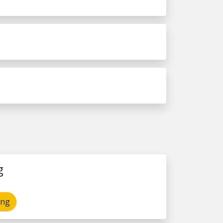
g
ing