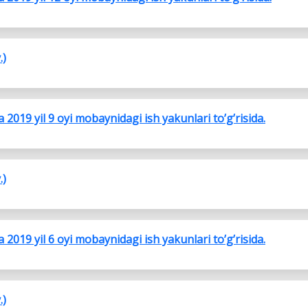
.)
2019 yil 9 oyi mobaynidagi ish yakunlari to’g’risida.
.)
2019 yil 6 oyi mobaynidagi ish yakunlari to’g’risida.
.)