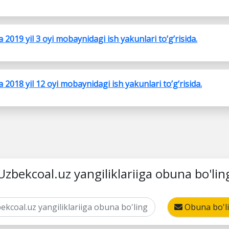
2019 yil 3 oyi mobaynidagi ish yakunlari to’g’risida.
2018 yil 12 oyi mobaynidagi ish yakunlari to’g’risida.
Uzbekcoal.uz yangiliklariiga obuna bo'lin
Obuna bo'l