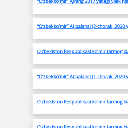
“O’zbekko’mir” AJning 2017 yildagi yillik hi
“O’zbekko’mir” AJ balansi (2-chorak, 2020 y
O’zbekiston Respublikasi ko’mir tarmog’ida 
“O’zbekko’mir” AJ balansi (1-chorak, 2020 y
O’zbekiston Respublikasi ko’mir tarmog’ida 
O’zbekiston Respublikasi ko’mir tarmog’ida 