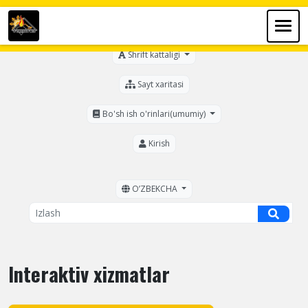
Ko'zi ojizlar uchun
Shrift kattaligi
Sayt xaritasi
Bo'sh ish o'rinlari(umumiy)
Kirish
OʼZBEKCHA
Interaktiv xizmatlar