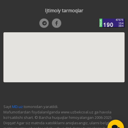
Ijtimoiy tarmoqlar
Sayt
MD.uz
tomonidan yaratildi.
Ma’lumotlardan foydalanilganda www.uzbekcoal.uz ga havola
ko‘rsatilishi shart. © Barcha huquqlar himoyalangan 2006-2025
Diqqat! Agar siz matnda xatoliklarni aniqlasangiz, ularni belgilab,