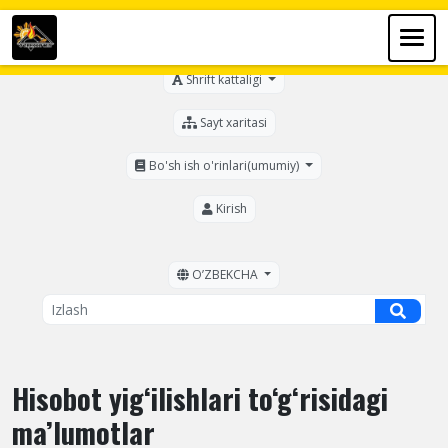
Ko'zi ojizlar uchun
Shrift kattaligi
Sayt xaritasi
Bo'sh ish o'rinlari(umumiy)
Kirish
OʼZBEKCHA
Hisobot yig‘ilishlari to‘g‘risidagi
ma’lumotlar