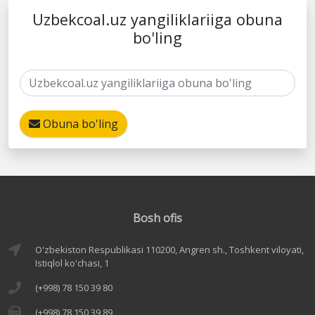
Uzbekcoal.uz yangiliklariiga obuna
bo'ling
Obuna bo'ling
Bosh ofis
O'zbekiston Respublikasi 110200, Angren sh., Toshkent viloyati,
Istiqlol ko'chasi, 1
(+998) 78 150 39 80
(+998) 78 150 39 89