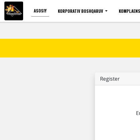
ASOSIY
KORPORATIV BOSHQARUV
KOMPLAENS
Ko'zi ojizlar uchun
Shr
Register
E