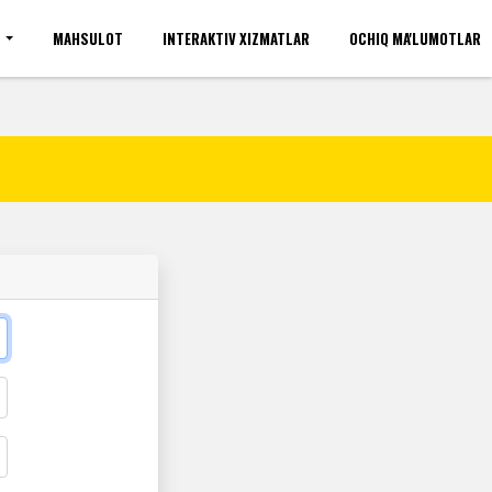
I
MAHSULOT
INTERAKTIV XIZMATLAR
OCHIQ MA'LUMOTLAR
'rinlari(umumiy)
Kirish