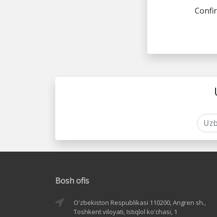
Confi
Bosh ofis
O'zbekiston Respublikasi 110200, Angren sh.,
Toshkent viloyati, Istiqlol ko'chasi, 1