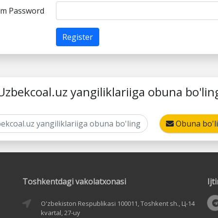
rm Password
Register
Uzbekcoal.uz yangiliklariiga obuna bo'lin
Obuna bo'l
Toshkentdagi vakolatxonasi
Ij
O'zbekiston Respublikasi 100011, Toshkent sh., Ц-14
kvartal, 27-uy