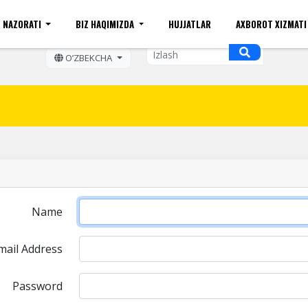
 NAZORATI
BIZ HAQIMIZDA
HUJJATLAR
AXBOROT XIZMAT
ift kattaligi
Sayt xaritasi
Mobil ko'rinishi
Bo'sh ish o
OʼZBEKCHA
Name
mail Address
Password