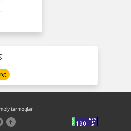
g
ing
timoiy tarmoqlar